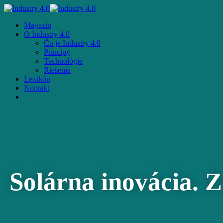
Skip
to
Menu
Magazín
main
O Industry 4.0
content
Čo je Industry 4.0
Princípy
Technológie
Riešenia
Lexikón
Kontakt
facebook
email
Solárna inovácia. Ze