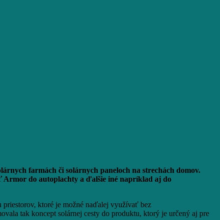
solárnych farmách či solárnych paneloch na strechách domov.
ť Armor do autoplachty a ďalšie iné napríklad aj do
u priestorov, ktoré je možné naďalej využívať bez
ovala tak koncept solárnej cesty do produktu, ktorý je určený aj pre