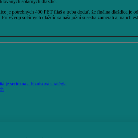
klovaných solárnych dlaždíc.
e je potrebných 400 PET fliaš a treba dodať, že finálna dlaždica je od
 Pri vývoji solárnych dlaždíc sa naši južní susedia zamerali aj na ich 
á je seriózna a biznisová stratégia
ch