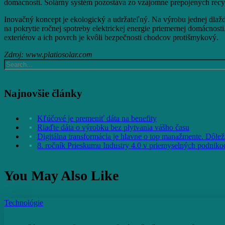
domácnosti. Solárny systém pozostáva zo vzájomne prepojených recy
Inovačný koncept je ekologický a udržateľný. Na výrobu jednej dlaždic
na pokrytie ročnej spotreby elektrickej energie priemernej domácnosti.
exteriérov a ich povrch je kvôli bezpečnosti chodcov protišmykový.
Zdroj: www.platiosolar.com
Najnovšie články
Kľúčové je premeniť dáta na benefity
Riaďte dáta o výrobku bez plytvania vášho času
Digitálna transformácia je hlavne o top manažmente. Dôležit
8. ročník Prieskumu Industry 4.0 v priemyselných podniko
You May Also Like
Inteligentná
Technológie
generácia
lokomotív