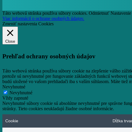
Táto webová stránka používa súbory cookies.
Odmietnuť
Nastavenie
Viac informácií o ochrane osobných údajov.
Zmeniť nastavenia Cookies
Close
Prehľad ochrany osobných údajov
Táto webová stránka používa súbory cookie na zlepšenie vášho zážit
pretože sú nevyhnutné pre fungovanie základných funkcií webovej st
budú uložené vo vašom prehliadači iba s vaším súhlasom.
Máte tiež m
Nevyhnutné
Nevyhnutné
Vždy zapnuté
Nevyhnutné súbory cookie sú absolútne nevyhnutné pre správne fungo
stránky. Tieto cookies neukladajú žiadne osobné informácie.
Cookie
Dĺžka trva