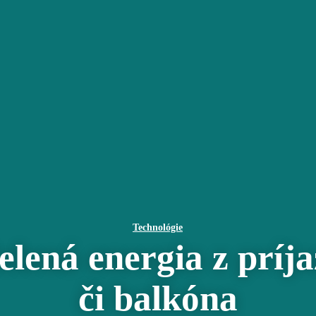
Technológie
lená energia z príja
či balkóna