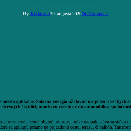
By
Redakcia
20. augusta 2020
No Comments
 miesta aplikácie.
Solárna energia už dávno nie je len o veľkých 
 strešných škridiel, množstvo výrobcov do automobilov, spoločnos
o, aby zaberala cenné obytné priestory, práve naopak, stáva sa súčasťo
ré sa aplikujú priamo na príjazdovú cestu, terasu, či balkón. Tansform