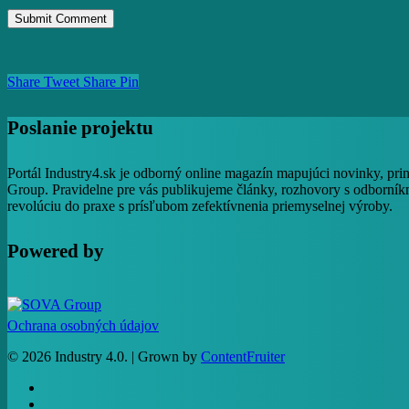
Share
Tweet
Share
Pin
Poslanie projektu
Portál Industry4.sk je odborný online magazín mapujúci novinky, pri
Group. Pravidelne pre vás publikujeme články, rozhovory s odborníkm
revolúciu do praxe s prísľubom zefektívnenia priemyselnej výroby.
Powered by
Ochrana osobných údajov
© 2026 Industry 4.0. | Grown by
ContentFruiter
facebook
RSS