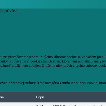
Prijať všetko
ku pri prechádzaní webom.
Z týchto súborov cookie sa vo vašom prehli
ránky.
Používame aj cookies tretích strán, ktoré nám pomáhajú analyzo
ožnosť zrušiť tieto cookies.
Zrušenie niektorých z týchto súborov cook
vanie webovej stránky. Táto kategória zahŕňa iba súbory cookie, kto
nia
Popis