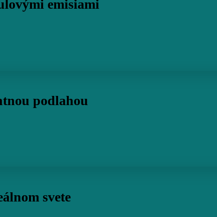
nulovými emisiami
entnou podlahou
eálnom svete