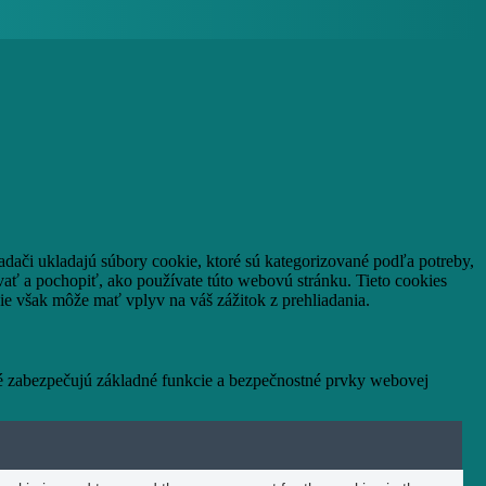
adači ukladajú súbory cookie, ktoré sú kategorizované podľa potreby,
vať a pochopiť, ako používate túto webovú stránku.
Tieto cookies
ie však môže mať vplyv na váš zážitok z prehliadania.
ré zabezpečujú základné funkcie a bezpečnostné prvky webovej