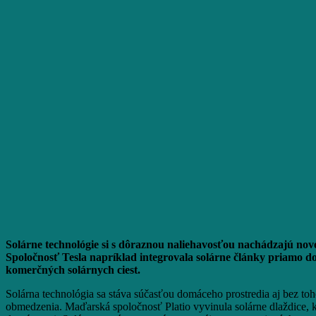
Solárne technológie si s dôraznou naliehavosťou nachádzajú nové
Spoločnosť Tesla napríklad integrovala solárne články priamo do
komerčných solárnych ciest.
Solárna technológia sa stáva súčasťou domáceho prostredia aj bez toh
obmedzenia. Maďarská spoločnosť Platio vyvinula solárne dlaždice, kto