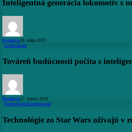
Inteligentná generácia lokomotív s 
s
nulovými
emisiami
Redakcia
18. mája 2021
Továreň
Technológie
budúcnosti
počíta
Továreň budúcnosti počíta s intelig
s
inteligentnou
podlahou
Redakcia
17. marca 2021
Technológie
Technológie
Zaujímavosti
zo
Star
Technológie zo Star Wars ožívajú v r
Wars
ožívajú
v