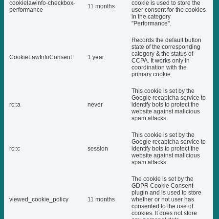
cookielawinfo-checkbox-
cookie is used to store the
11 months
performance
user consent for the cookies
in the category
"Performance".
Records the default button
state of the corresponding
category & the status of
CookieLawInfoConsent
1 year
CCPA. It works only in
coordination with the
primary cookie.
This cookie is set by the
Google recaptcha service to
rc::a
never
identify bots to protect the
website against malicious
spam attacks.
This cookie is set by the
Google recaptcha service to
rc::c
session
identify bots to protect the
website against malicious
spam attacks.
The cookie is set by the
GDPR Cookie Consent
plugin and is used to store
viewed_cookie_policy
11 months
whether or not user has
consented to the use of
cookies. It does not store