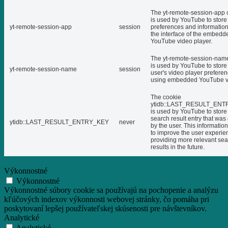
The yt-remote-session-app 
is used by YouTube to store
yt-remote-session-app
session
preferences and informatio
the interface of the embedd
YouTube video player.
The yt-remote-session-nam
is used by YouTube to store
yt-remote-session-name
session
user's video player prefere
using embedded YouTube v
The cookie
ytidb::LAST_RESULT_EN
is used by YouTube to store 
search result entry that was
ytidb::LAST_RESULT_ENTRY_KEY
never
by the user. This informatio
to improve the user experie
providing more relevant se
results in the future.
Výkonnostné
Výkonnostné
Výkonnostné súbory cookie sa používajú na pochopenie a analýzu
kľúčových indexov výkonnosti webovej stránky, čo pomáha pri
poskytovaní lepšej používateľskej skúsenosti pre návštevníkov.
Analytické
Analytické