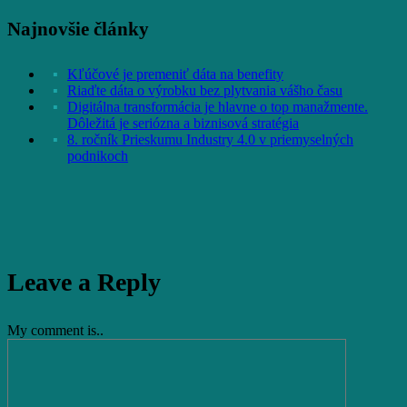
Najnovšie články
Kľúčové je premeniť dáta na benefity
Riaďte dáta o výrobku bez plytvania vášho času
Digitálna transformácia je hlavne o top manažmente.
Dôležitá je seriózna a biznisová stratégia
8. ročník Prieskumu Industry 4.0 v priemyselných
podnikoch
Leave a Reply
My comment is..