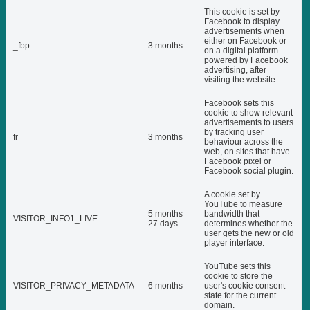
This cookie is set by
Facebook to display
advertisements when
either on Facebook or
_fbp
3 months
on a digital platform
powered by Facebook
advertising, after
visiting the website.
Facebook sets this
cookie to show relevant
advertisements to users
by tracking user
fr
3 months
behaviour across the
web, on sites that have
Facebook pixel or
Facebook social plugin.
A cookie set by
YouTube to measure
5 months
bandwidth that
VISITOR_INFO1_LIVE
27 days
determines whether the
user gets the new or old
player interface.
YouTube sets this
cookie to store the
VISITOR_PRIVACY_METADATA
6 months
user's cookie consent
state for the current
domain.