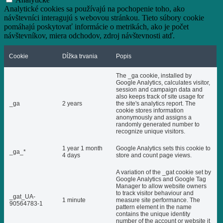
Analytické cookies sa používajú na pochopenie toho, ako
návštevníci interagujú s webovou stránkou. Tieto súbory cookie
pomáhajú poskytovať informácie o metrikách, ako je počet
návštevníkov, miera odchodov, zdroj návštevnosti atď.
Cookie
Dĺžka trvania
Popis
The _ga cookie, installed by
Google Analytics, calculates visitor,
session and campaign data and
also keeps track of site usage for
_ga
2 years
the site's analytics report. The
cookie stores information
anonymously and assigns a
randomly generated number to
recognize unique visitors.
1 year 1 month
Google Analytics sets this cookie to
_ga_*
4 days
store and count page views.
A variation of the _gat cookie set by
Google Analytics and Google Tag
Manager to allow website owners
to track visitor behaviour and
_gat_UA-
1 minute
measure site performance. The
90564783-1
pattern element in the name
contains the unique identity
number of the account or website it