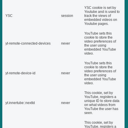
YSC cookie is set by
Youtube and is used to
YSC
session
track the views of
embedded videos on
Youtube pages.
YouTube sets this
cookie to store the
video preferences of
yt-remote-connected-devices
never
the user using
embedded YouTube
video.
YouTube sets this
cookie to store the
video preferences of
yt-remote-device-id
never
the user using
embedded YouTube
video.
This cookie, set by
YouTube, registers a
unique ID to store data
yt.innertube::nextId
never
on what videos from
YouTube the user has
seen.
This cookie, set by
YouTube, registers a