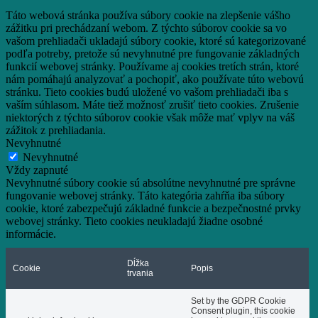
Táto webová stránka používa súbory cookie na zlepšenie vášho
zážitku pri prechádzaní webom.
Z týchto súborov cookie sa vo
vašom prehliadači ukladajú súbory cookie, ktoré sú kategorizované
podľa potreby, pretože sú nevyhnutné pre fungovanie základných
funkcií webovej stránky.
Používame aj cookies tretích strán, ktoré
nám pomáhajú analyzovať a pochopiť, ako používate túto webovú
stránku.
Tieto cookies budú uložené vo vašom prehliadači iba s
vaším súhlasom.
Máte tiež možnosť zrušiť tieto cookies.
Zrušenie
niektorých z týchto súborov cookie však môže mať vplyv na váš
zážitok z prehliadania.
Nevyhnutné
Nevyhnutné
Vždy zapnuté
Nevyhnutné súbory cookie sú absolútne nevyhnutné pre správne
fungovanie webovej stránky. Táto kategória zahŕňa iba súbory
cookie, ktoré zabezpečujú základné funkcie a bezpečnostné prvky
webovej stránky. Tieto cookies neukladajú žiadne osobné
informácie.
Dĺžka
Cookie
Popis
trvania
Set by the GDPR Cookie
Consent plugin, this cookie