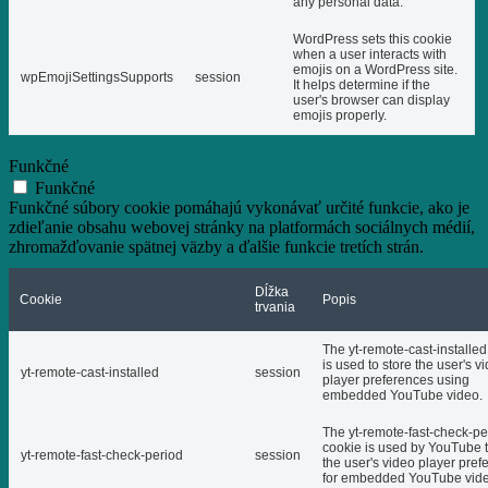
any personal data.
WordPress sets this cookie
when a user interacts with
emojis on a WordPress site.
wpEmojiSettingsSupports
session
It helps determine if the
user's browser can display
emojis properly.
Funkčné
Funkčné
Funkčné súbory cookie pomáhajú vykonávať určité funkcie, ako je
zdieľanie obsahu webovej stránky na platformách sociálnych médií,
zhromažďovanie spätnej väzby a ďalšie funkcie tretích strán.
Dĺžka
Cookie
Popis
trvania
The yt-remote-cast-installed
is used to store the user's v
yt-remote-cast-installed
session
player preferences using
embedded YouTube video.
The yt-remote-fast-check-pe
cookie is used by YouTube t
yt-remote-fast-check-period
session
the user's video player pref
for embedded YouTube vide