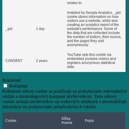
relates to.
Installed by Google Analytics, _gid
cookie stores information on how
visitors use a website, while also
creating an analytics report of the
_gid
1 day
website's performance. Some of
the data that are collected include
the number of visitors, their source,
and the pages they visit
anonymously.
YouTube sets this cookie via
embedded youtube-videos and
CONSENT
2 years
registers anonymous statistical
data.
Reklamné
Reklamné
Reklamné súbory cookie sa používajú na poskytovanie relevantných
reklám a marketingových kampaní návštevníkom. Tieto súbory
cookie sledujú návštevníkov na webových stránkach a zhromažďujú
informácie na poskytovanie prispôsobených reklám.
Dĺžka
Cookie
Popis
trvania