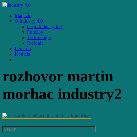
Skip
to
Menu
Magazín
main
O Industry 4.0
content
Čo je Industry 4.0
Princípy
Technológie
Riešenia
Lexikón
Kontakt
facebook
email
rozhovor martin
morhac industry2