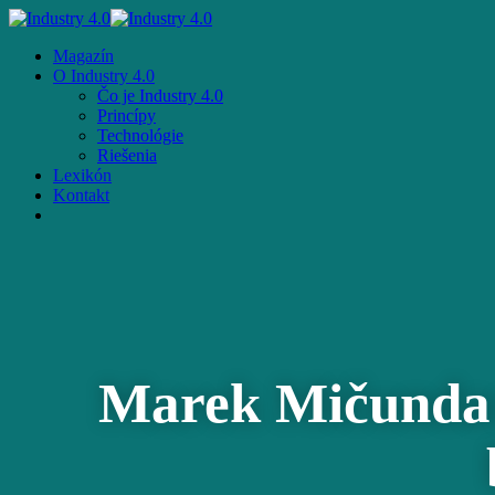
Skip
to
Menu
Magazín
main
O Industry 4.0
content
Čo je Industry 4.0
Princípy
Technológie
Riešenia
Lexikón
Kontakt
facebook
email
Marek Mičunda: 