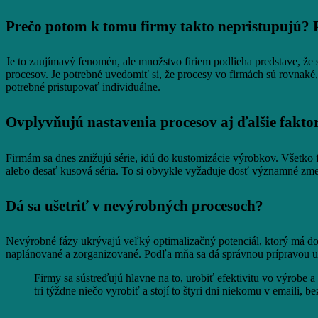
Prečo potom k tomu firmy takto nepristupujú? 
Je to zaujímavý fenomén, ale množstvo firiem podlieha predstave, že 
procesov. Je potrebné uvedomiť si, že procesy vo firmách sú rovnaké, 
potrebné pristupovať individuálne.
Ovplyvňujú nastavenia procesov aj ďalšie fakto
Firmám sa dnes znižujú série, idú do kustomizácie výrobkov. Všetko fu
alebo desať kusová séria. To si obvykle vyžaduje dosť významné zm
Dá sa ušetriť v nevýrobných procesoch?
Nevýrobné fázy ukrývajú veľký optimalizačný potenciál, ktorý má dop
naplánované a zorganizované. Podľa mňa sa dá správnou prípravou uš
Firmy sa sústreďujú hlavne na to, urobiť efektivitu vo výrobe a 
tri týždne niečo vyrobiť a stojí to štyri dni niekomu v emaili, b