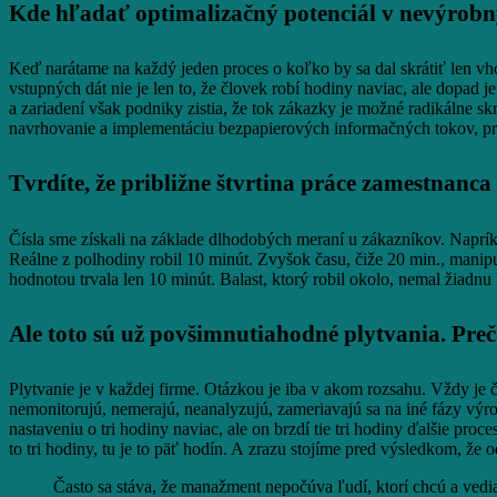
Kde hľadať optimalizačný potenciál v nevýrob
Keď narátame na každý jeden proces o koľko by sa dal skrátiť len v
vstupných dát nie je len to, že človek robí hodiny naviac, ale dopad 
a zariadení však podniky zistia, že tok zákazky je možné radikálne s
navrhovanie a implementáciu bezpapierových informačných tokov, pro
Tvrdíte, že približne štvrtina práce zamestna
Čísla sme získali na základe dlhodobých meraní u zákazníkov. Naprí
Reálne z polhodiny robil 10 minút. Zvyšok času, čiže 20 min., manipul
hodnotou trvala len 10 minút. Balast, ktorý robil okolo, nemal žiadnu
Ale toto sú už povšimnutiahodné plytvania. Preč
Plytvanie je v každej firme. Otázkou je iba v akom rozsahu. Vždy je č
nemonitorujú, nemerajú, neanalyzujú, zameriavajú sa na iné fázy výrob
nastaveniu o tri hodiny naviac, ale on brzdí tie tri hodiny ďalšie pr
to tri hodiny, tu je to päť hodín. A zrazu stojíme pred výsledkom, že 
Často sa stáva, že manažment nepočúva ľudí, ktorí chcú a vedia