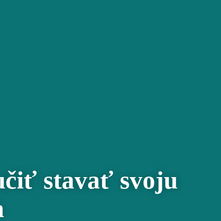
Close
Menu
čiť stavať svoju
h