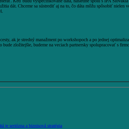
zbierať. Keď budú vyšpecifikované dáta, následne spolu s IPA Slovak
tia dát. Chceme sa sústrediť aj na to, čo dáta môžu spôsobiť nielen vo
l.
esty, ak je stredný manažment po workshopoch a po jednej optimalizačn
bude zložitejšie, budeme na veciach partnersky spolupracovať s firmo
á je seriózna a biznisová stratégia