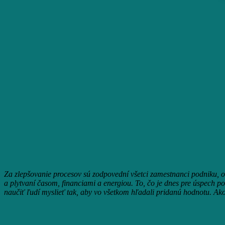
Za zlepšovanie procesov sú zodpovední všetci zamestnanci podniku,
a plytvaní časom, financiami a energiou. To, čo je dnes pre úspech p
naučiť ľudí myslieť tak, aby vo všetkom hľadali pridanú hodnotu. Ak