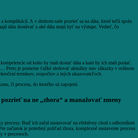
 a komplikácií. A v druhom rade pozrieť sa na dáta, ktoré tečú spolu
majú dáta dostávať a aké dáta majú byť na výstupe. Vedieť, čo
é kompetencie od koho by mali dostať dáta a kam by ich mali poslať.
… Preto je pomerne ťažké sledovať aktuálny stav zákazky v reálnom
rekročení termínov, rozpočtov a iných ukazovateľoch.
u, či procesu, do ktorého sú zapojení.
sa pozrieť na ne „zhora“ a manažovať zmeny
tky procesy. Buď ich začal nastavovať na efektívny chod s odborníkmi
 Pre začiatok je potrebný pohľad zhora, komplexné nastavenie procesu
ly v procesoch.