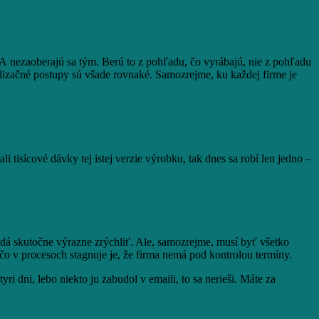
. A nezaoberajú sa tým. Berú to z pohľadu, čo vyrábajú, nie z pohľadu
malizačné postupy sú všade rovnaké. Samozrejme, ku každej firme je
tisícové dávky tej istej verzie výrobku, tak dnes sa robí len jedno –
 dá skutočne výrazne zrýchliť. Ale, samozrejme, musí byť všetko
o v procesoch stagnuje je, že firma nemá pod kontrolou termíny.
ri dni, lebo niekto ju zabudol v emaili, to sa nerieši. Máte za