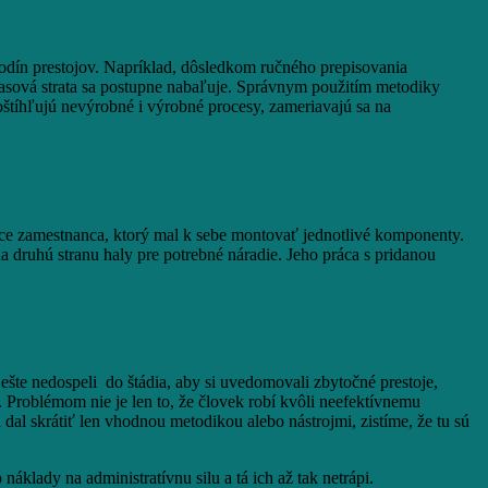
odín prestojov. Napríklad, dôsledkom ručného prepisovania
n časová strata sa postupne nabaľuje. Správnym použitím metodiky
zoštíhľujú nevýrobné i výrobné procesy, zameriavajú sa na
áce zamestnanca, ktorý mal k sebe montovať jednotlivé komponenty.
a druhú stranu haly pre potrebné náradie. Jeho práca s pridanou
 ešte nedospeli do štádia, aby si uvedomovali zbytočné prestoje,
. Problémom nie je len to, že človek robí kvôli neefektívnemu
dal skrátiť len vhodnou metodikou alebo nástrojmi, zistíme, že tu sú
klady na administratívnu silu a tá ich až tak netrápi.