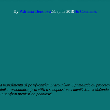
By
Adriana Bendová
23. apríla 2019
No Comments
 od manažmentu až po výkonných pracovníkov. Optimalizáciou proceso
odniku rozhodujúce, je aj vôľa a schopnosť veci meniť. Marek Mičunda, 
o túto výzvu preniesť do podnikov?