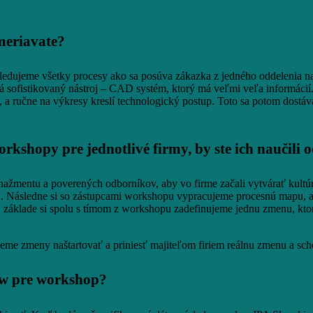
ameriavate?
Sledujeme všetky procesy ako sa posúva zákazka z jedného oddelenia na
 sofistikovaný nástroj – CAD systém, ktorý má veľmi veľa informácií
 a ručne na výkresy kreslí technologický postup. Toto sa potom dostáva
orkshopy pre jednotlivé firmy, by ste ich naučil
ažmentu a poverených odborníkov, aby vo firme začali vytvárať kultú
 Následne si so zástupcami workshopu vypracujeme procesnú mapu, a b
j základe si spolu s tímom z workshopu zadefinujeme jednu zmenu, kto
e zmeny naštartovať a priniesť majiteľom firiem reálnu zmenu a scho
w pre workshop?