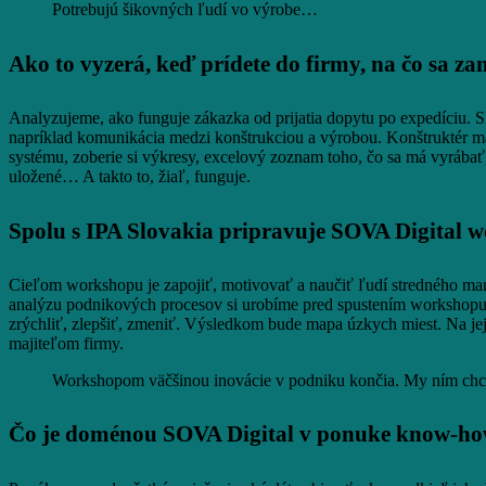
Potrebujú šikovných ľudí vo výrobe…
Ako to vyzerá, keď prídete do firmy, na čo sa z
Analyzujeme, ako funguje zákazka od prijatia dopytu po expedíciu. 
napríklad komunikácia medzi konštrukciou a výrobou. Konštruktér má
systému, zoberie si výkresy, excelový zoznam toho, čo sa má vyrábať,
uložené… A takto to, žiaľ, funguje.
Spolu s IPA Slovakia pripravuje SOVA Digital w
Cieľom workshopu je zapojiť, motivovať a naučiť ľudí stredného man
analýzu podnikových procesov si urobíme pred spustením workshopu.
zrýchliť, zlepšiť, zmeniť. Výsledkom bude mapa úzkych miest. Na je
majiteľom firmy.
Workshopom väčšinou inovácie v podniku končia. My ním chcem
Čo je doménou SOVA Digital v ponuke know-ho