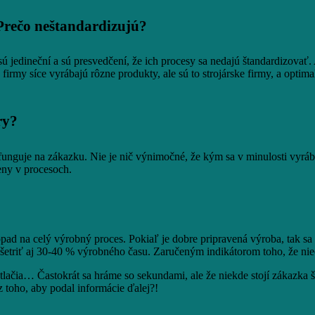
Prečo neštandardizujú?
sú jedineční a sú presvedčení, že ich procesy sa nedajú štandardizovať
firmy síce vyrábajú rôzne produkty, ale sú to strojárske firmy, a opti
ry?
nguje na zákazku. Nie je nič výnimočné, že kým sa v minulosti vyrábali 
eny v procesoch.
ad na celý výrobný proces. Pokiaľ je dobre pripravená výroba, tak sa
etriť aj 30-40 % výrobného času. Zaručeným indikátorom toho, že nieč
tlačia… Častokrát sa hráme so sekundami, ale že niekde stojí zákazka šty
ez toho, aby podal informácie ďalej?!