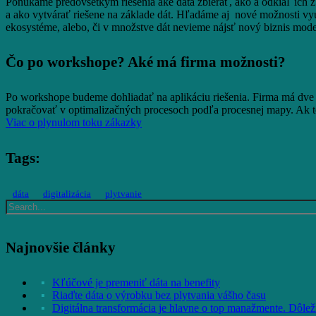
Ponúkame predovšetkým riešenia aké dáta zbierať, ako a odkiaľ ich 
a ako vytvárať riešene na základe dát. Hľadáme aj nové možnosti využi
ekosystéme, alebo, či v množstve dát nevieme nájsť nový biznis mode
Čo po workshope? Aké má firma možnosti?
Po workshope budeme dohliadať na aplikáciu riešenia. Firma má dve c
pokračovať v optimalizačných procesoch podľa procesnej mapy. Ak to 
Viac o plynulom toku zákazky
Tags:
dáta
digitalizácia
plytvanie
Najnovšie články
Kľúčové je premeniť dáta na benefity
Riaďte dáta o výrobku bez plytvania vášho času
Digitálna transformácia je hlavne o top manažmente. Dôležit