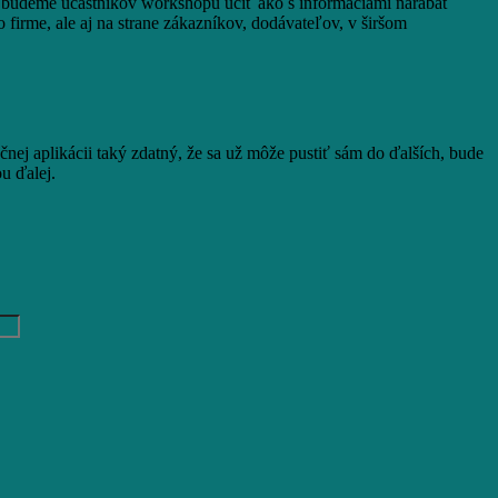
ia budeme účastníkov workshopu učiť ako s informáciami narábať
 firme, ale aj na strane zákazníkov, dodávateľov, v širšom
ej aplikácii taký zdatný, že sa už môže pustiť sám do ďalších, bude
u ďalej.