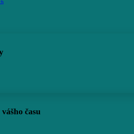
ch
y
 vášho času