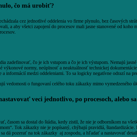
nulo, čo má urobiť?
echádzala cez jednotlivé oddelenia vo firme plynulo, bez časových strát
ovali, a aby všetci zapojení do procesov mali jasne stanovené od koho 
procesov.
edia zadefinovať, čo je ich vstupom a čo je ich výstupom. Nemajú jasn
né výkonové normy, neúplnosť a neaktuálnosť technickej dokumentácie
e a informácií medzi oddeleniami. To sa logicky negatívne odrazí na p
ajú vedomosti o fungovaní celého toku zákazky mimo vymedzeného úkon
astavovať veci jednotlivo, po procesoch, alebo 
, časom sa dostal do štádia, kedy zistil, že nie je odborníkom na vše
témom“. Tok zákazky nie je popísaný, chýbajú pravidlá, štandardizácie.
sa dá pozerať na tok zákazky aj zospodu, a hľadať a nastavovať detai