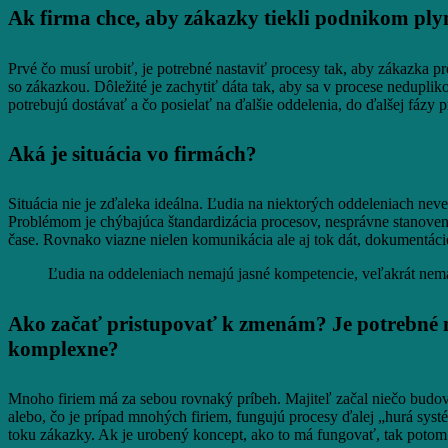
Ak firma chce, aby zákazky tiekli podnikom ply
Prvé čo musí urobiť, je potrebné nastaviť procesy tak, aby zákazka pr
so zákazkou. Dôležité je zachytiť dáta tak, aby sa v procese neduplik
potrebujú dostávať a čo posielať na ďalšie oddelenia, do ďalšej fázy 
Aká je situácia vo firmách?
Situácia nie je zďaleka ideálna. Ľudia na niektorých oddeleniach nev
Problémom je chýbajúca štandardizácia procesov, nesprávne stanove
čase. Rovnako viazne nielen komunikácia ale aj tok dát, dokumentáci
Ľudia na oddeleniach nemajú jasné kompetencie, veľakrát nem
Ako začať pristupovať k zmenám? Je potrebné n
komplexne?
Mnoho firiem má za sebou rovnaký príbeh. Majiteľ začal niečo budovať
alebo, čo je prípad mnohých firiem, fungujú procesy ďalej „hurá sys
toku zákazky. Ak je urobený koncept, ako to má fungovať, tak potom 