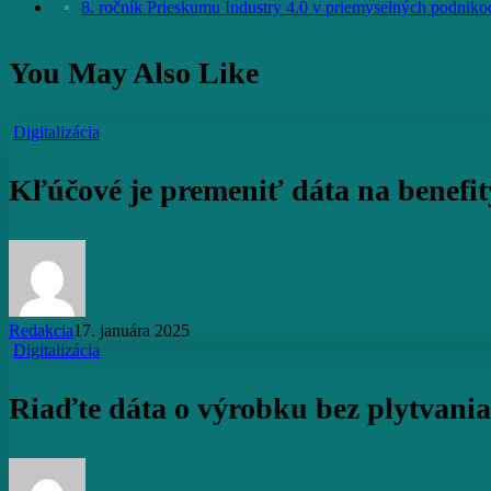
8. ročník Prieskumu Industry 4.0 v priemyselných podniko
You May Also Like
Kľúčové
Digitalizácia
je
premeniť
Kľúčové je premeniť dáta na benefit
dáta
na
benefity
Redakcia
17. januára 2025
Riaďte
Digitalizácia
dáta
o
Riaďte dáta o výrobku bez plytvania
výrobku
bez
plytvania
vášho
času