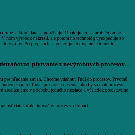
 druhé, a ktoré dáta sa používajú. Opakujúcim sa problémom je
. V ňom výrobok nakreslí, ale potom ho technológ vyexpeduje zo
 do výroby. Pri prepisoch sa generujú chyby, nie je to nikde
i odstraňovať plytvanie z nevýrobných procesov…
ru pre hľadanie zmien. Chceme vtiahnuť ľudí do procesov. Prvotnú
udeme spolu hľadať prestoje a riešenia, ako by sa mali procesy
rú zrealizujeme v priebehu jedného mesiaca a výsledok predstavíme
pnosť riadiť ďalej inovačný proces vo firmách.