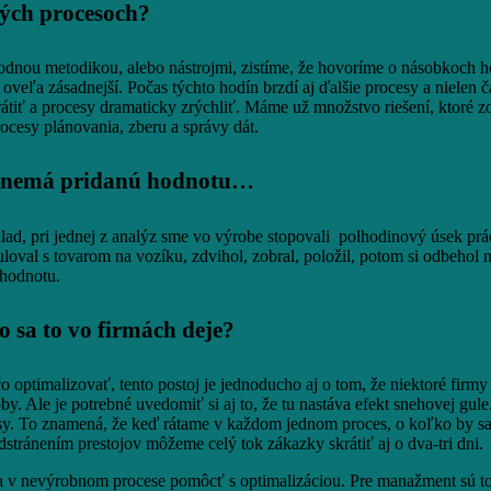
ných procesoch?
hodnou metodikou, alebo nástrojmi, zistíme, že hovoríme o násobkoch h
je oveľa zásadnejší. Počas týchto hodín brzdí aj ďalšie procesy a niele
krátiť a procesy dramaticky zrýchliť. Máme už množstvo riešení, ktoré 
cesy plánovania, zberu a správy dát.
nca nemá pridanú hodnotu…
klad, pri jednej z analýz sme vo výrobe stopovali polhodinový úsek pr
oval s tovarom na vozíku, zdvihol, zobral, položil, potom si odbehol n
 hodnotu.
o sa to vo firmách deje?
o optimalizovať, tento postoj je jednoducho aj o tom, že niektoré firmy
y. Ale je potrebné uvedomiť si aj to, že tu nastáva efekt snehovej gule
ocesy. To znamená, že keď rátame v každom jednom proces, o koľko by sa 
odstránením prestojov môžeme celý tok zákazky skrátiť aj o dva-tri dni.
 v nevýrobnom procese pomôcť s optimalizáciou. Pre manažment sú to ná