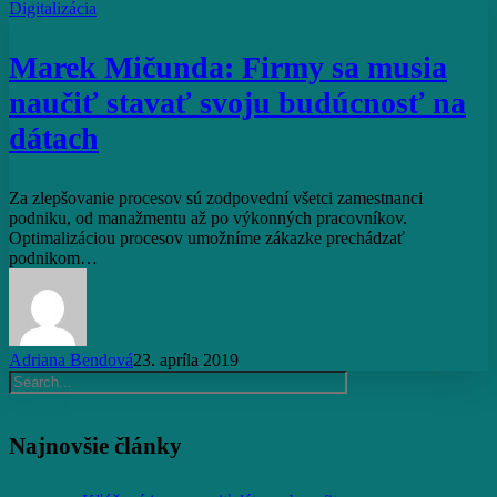
Marek
Digitalizácia
Mičunda:
Firmy
Marek Mičunda: Firmy sa musia
sa
musia
naučiť stavať svoju budúcnosť na
naučiť
stavať
dátach
svoju
budúcnosť
na
Za zlepšovanie procesov sú zodpovední všetci zamestnanci
dátach
podniku, od manažmentu až po výkonných pracovníkov.
Optimalizáciou procesov umožníme zákazke prechádzať
podnikom…
Adriana Bendová
23. apríla 2019
Najnovšie články