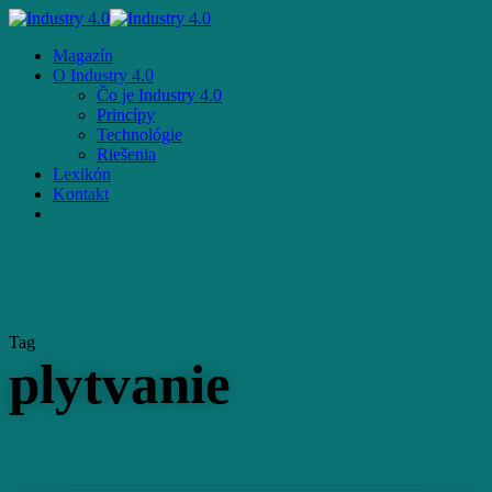
Skip
to
Menu
Magazín
main
O Industry 4.0
content
Čo je Industry 4.0
Princípy
Technológie
Riešenia
Lexikón
Kontakt
facebook
email
Tag
plytvanie