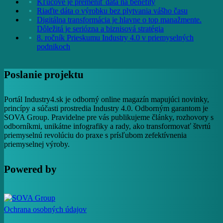
Kľúčové je premeniť dáta na benefity
Riaďte dáta o výrobku bez plytvania vášho času
Digitálna transformácia je hlavne o top manažmente.
Dôležitá je seriózna a biznisová stratégia
8. ročník Prieskumu Industry 4.0 v priemyselných
podnikoch
Poslanie projektu
Portál Industry4.sk je odborný online magazín mapujúci novinky,
princípy a súčasti prostredia Industry 4.0. Odborným garantom je
SOVA Group. Pravidelne pre vás publikujeme články, rozhovory s
odborníkmi, unikátne infografiky a rady, ako transformovať štvrtú
priemyselnú revolúciu do praxe s prísľubom zefektívnenia
priemyselnej výroby.
Powered by
Ochrana osobných údajov