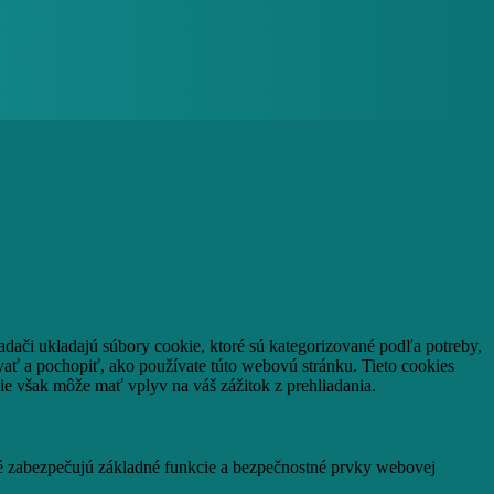
adači ukladajú súbory cookie, ktoré sú kategorizované podľa potreby,
vať a pochopiť, ako používate túto webovú stránku.
Tieto cookies
ie však môže mať vplyv na váš zážitok z prehliadania.
ré zabezpečujú základné funkcie a bezpečnostné prvky webovej