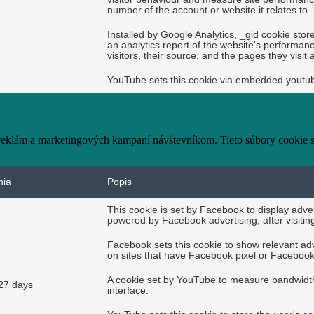
number of the account or website it relates to.
Installed by Google Analytics, _gid cookie stor
an analytics report of the website's performan
visitors, their source, and the pages they visi
YouTube sets this cookie via embedded youtube
 reklám a marketingových kampaní návštevníkom. Tieto súbory cookie
nia
Popis
This cookie is set by Facebook to display adve
powered by Facebook advertising, after visitin
Facebook sets this cookie to show relevant ad
on sites that have Facebook pixel or Facebook 
A cookie set by YouTube to measure bandwidth
27 days
interface.