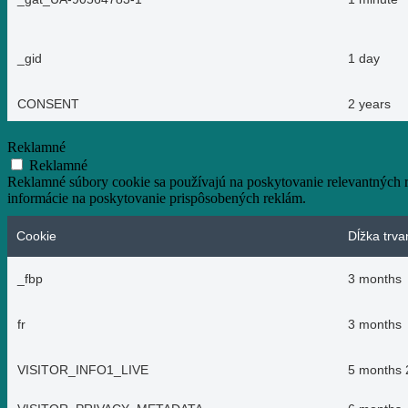
_gid
1 day
CONSENT
2 years
Reklamné
Reklamné
Reklamné súbory cookie sa používajú na poskytovanie relevantných
informácie na poskytovanie prispôsobených reklám.
Cookie
Dĺžka trva
_fbp
3 months
fr
3 months
VISITOR_INFO1_LIVE
5 months 