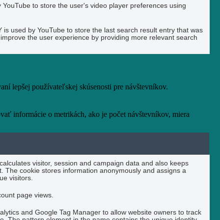
YouTube to store the user's video player preferences using
used by YouTube to store the last search result entry that was
to improve the user experience by providing more relevant search
í lepšej používateľskej skúsenosti pre návštevníkov.
vať informácie o metrikách, ako je počet návštevníkov, miera
 calculates visitor, session and campaign data and also keeps
port. The cookie stores information anonymously and assigns a
e visitors.
 count page views.
nalytics and Google Tag Manager to allow website owners to track
e. The pattern element in the name contains the unique identity