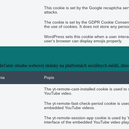
This cookie is set by the Google recaptcha serv
attacks.
The cookie is set by the GDPR Cookie Consent 
the use of cookies. It does not store any perso
WordPress sets this cookie when a user interac
user's browser can display emojis properly.
eľanie obsahu webovej stránky na platformách sociálnych médií, zhroma
nia
Popis
The yt-remote-cast-installed cookie is used t
YouTube video.
The yt-remote-fast-check-period cookie is used
embedded YouTube videos.
The yt-remote-session-app cookie is used by 
interface of the embedded YouTube video play