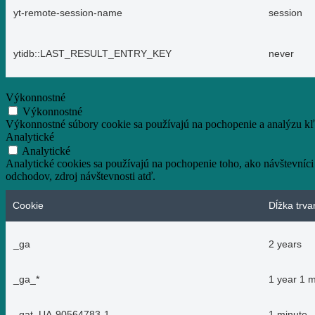
yt-remote-session-name
session
ytidb::LAST_RESULT_ENTRY_KEY
never
Výkonnostné
Výkonnostné
Výkonnostné súbory cookie sa používajú na pochopenie a analýzu kľú
Analytické
Analytické
Analytické cookies sa používajú na pochopenie toho, ako návštevníci
odchodov, zdroj návštevnosti atď.
Cookie
Dĺžka trva
_ga
2 years
_ga_*
1 year 1 
_gat_UA-90564783-1
1 minute