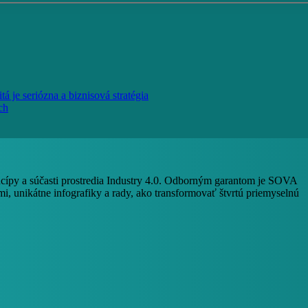
á je seriózna a biznisová stratégia
ch
ncípy a súčasti prostredia Industry 4.0. Odborným garantom je SOVA
i, unikátne infografiky a rady, ako transformovať štvrtú priemyselnú