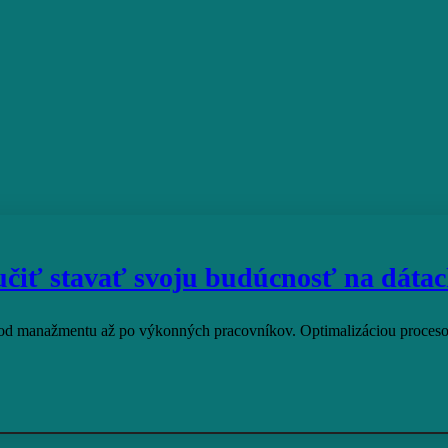
čiť stavať svoju budúcnosť na dáta
u, od manažmentu až po výkonných pracovníkov. Optimalizáciou pro