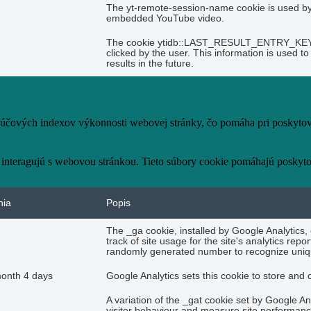
The yt-remote-session-name cookie is used by 
embedded YouTube video.
The cookie ytidb::LAST_RESULT_ENTRY_KEY is 
clicked by the user. This information is used 
results in the future.
čových indexov výkonnosti webovej stránky, čo pomáha pri poskytovan
 interagujú s webovou stránkou. Tieto súbory cookie pomáhajú poskyto
nia
Popis
The _ga cookie, installed by Google Analytics,
track of site usage for the site's analytics re
randomly generated number to recognize uniqu
month 4 days
Google Analytics sets this cookie to store and
A variation of the _gat cookie set by Google A
visitor behaviour and measure site performanc