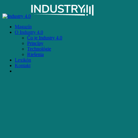
Skip
to
main
content
Menu
Magazín
O Industry 4.0
Čo je Industry 4.0
Princípy
Technológie
Riešenia
Lexikón
Kontakt
facebook
email