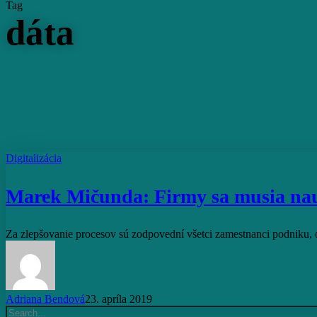
Tag
dáta
Marek
Digitalizácia
Mičunda:
Firmy
Marek Mičunda: Firmy sa musia nau
sa
musia
naučiť
Za zlepšovanie procesov sú zodpovední všetci zamestnanci podnik
stavať
svoju
budúcnosť
na
dátach
Adriana Bendová
23. apríla 2019