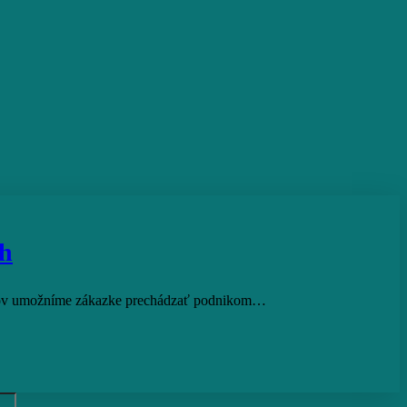
ch
cesov umožníme zákazke prechádzať podnikom…