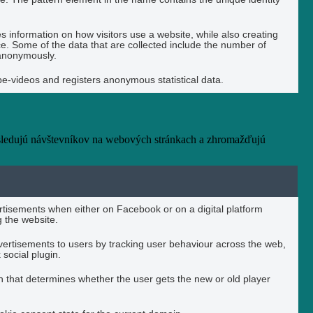
es information on how visitors use a website, while also creating
ce. Some of the data that are collected include the number of
t anonymously.
-videos and registers anonymous statistical data.
 sledujú návštevníkov na webových stránkach a zhromažďujú
rtisements when either on Facebook or on a digital platform
g the website.
vertisements to users by tracking user behaviour across the web,
social plugin.
 that determines whether the user gets the new or old player