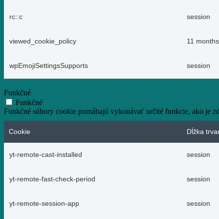
rc::c
session
viewed_cookie_policy
11 months
wpEmojiSettingsSupports
session
Funkčné
Funkčné
Funkčné súbory cookie pomáhajú vykonávať určité funkcie, ako je zdi
Cookie
Dĺžka trva
yt-remote-cast-installed
session
yt-remote-fast-check-period
session
yt-remote-session-app
session