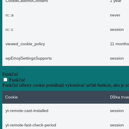
CookieLawInfoConsent
1 year
rc::a
never
rc::c
session
viewed_cookie_policy
11 months
wpEmojiSettingsSupports
session
Funkčné
Funkčné
Funkčné súbory cookie pomáhajú vykonávať určité funkcie, ako je zdi
Cookie
Dĺžka trva
yt-remote-cast-installed
session
yt-remote-fast-check-period
session