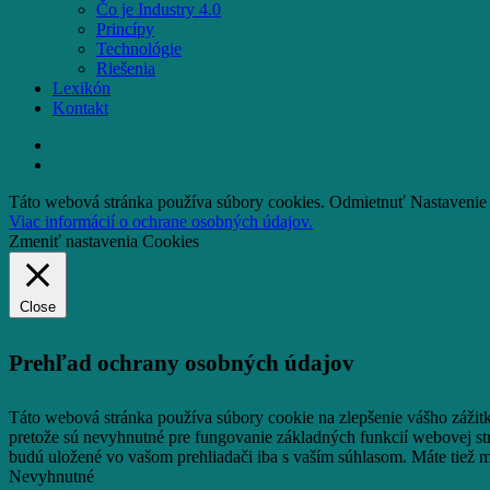
Čo je Industry 4.0
Princípy
Technológie
Riešenia
Lexikón
Kontakt
facebook
email
Táto webová stránka používa súbory cookies.
Odmietnuť
Nastavenie
Viac informácií o ochrane osobných údajov.
Zmeniť nastavenia Cookies
Close
Prehľad ochrany osobných údajov
Táto webová stránka používa súbory cookie na zlepšenie vášho zážit
pretože sú nevyhnutné pre fungovanie základných funkcií webovej st
budú uložené vo vašom prehliadači iba s vaším súhlasom.
Máte tiež m
Nevyhnutné