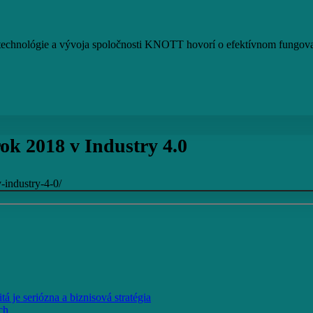
, technológie a vývoja spoločnosti KNOTT hovorí o efektívnom fungov
ok 2018 v Industry 4.0
-industry-4-0/
á je seriózna a biznisová stratégia
ch