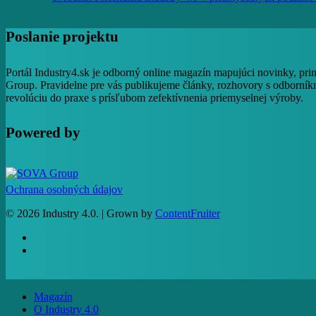
Poslanie projektu
Portál Industry4.sk je odborný online magazín mapujúci novinky, pri
Group. Pravidelne pre vás publikujeme články, rozhovory s odborníkm
revolúciu do praxe s prísľubom zefektívnenia priemyselnej výroby.
Powered by
Ochrana osobných údajov
© 2026 Industry 4.0. | Grown by
ContentFruiter
facebook
RSS
Close
Magazín
Menu
O Industry 4.0