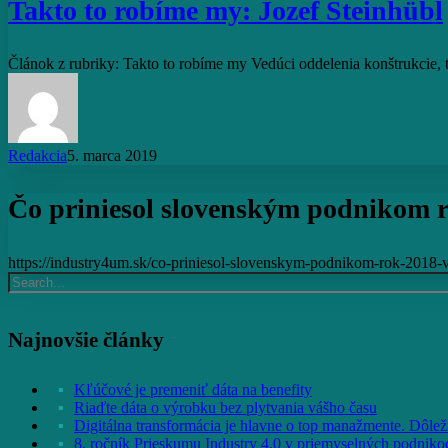
Takto to robíme my: Jozef Steinhübl
my:
Jozef
Steinhübl
Článok z rubriky: Takto to robíme my Vedúci oddelenia konštrukcie
Redakcia
5. marca 2019
Čo priniesol slovenským podnikom r
https://industry4um.sk/co-priniesol-slovenskym-podnikom-rok-2018-v
Najnovšie články
Kľúčové je premeniť dáta na benefity
Riaďte dáta o výrobku bez plytvania vášho času
Digitálna transformácia je hlavne o top manažmente. Dôležit
8. ročník Prieskumu Industry 4.0 v priemyselných podniko