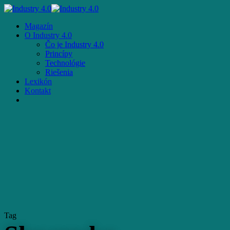
Skip
to
Menu
Magazín
main
O Industry 4.0
content
Čo je Industry 4.0
Princípy
Technológie
Riešenia
Lexikón
Kontakt
facebook
email
Tag