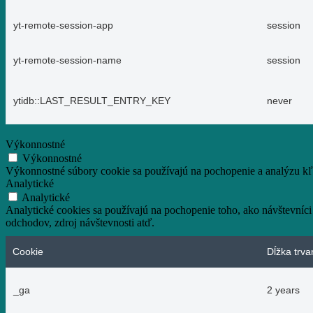
yt-remote-session-app
session
yt-remote-session-name
session
ytidb::LAST_RESULT_ENTRY_KEY
never
Výkonnostné
Výkonnostné
Výkonnostné súbory cookie sa používajú na pochopenie a analýzu kľú
Analytické
Analytické
Analytické cookies sa používajú na pochopenie toho, ako návštevníci
odchodov, zdroj návštevnosti atď.
Cookie
Dĺžka trva
_ga
2 years