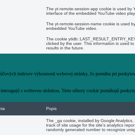
The yt-remote-session-app cookie is used by 
interface of the embedded YouTube video play
The yt-remote-session-name cookie is used by 
embedded YouTube video.
The cookie ytidb::LAST_RESULT_ENTRY_KEY is 
clicked by the user. This information is used 
results in the future.
čových indexov výkonnosti webovej stránky, čo pomáha pri poskytovan
 interagujú s webovou stránkou. Tieto súbory cookie pomáhajú poskyto
nia
Popis
The _ga cookie, installed by Google Analytics,
track of site usage for the site's analytics re
randomly generated number to recognize uniqu