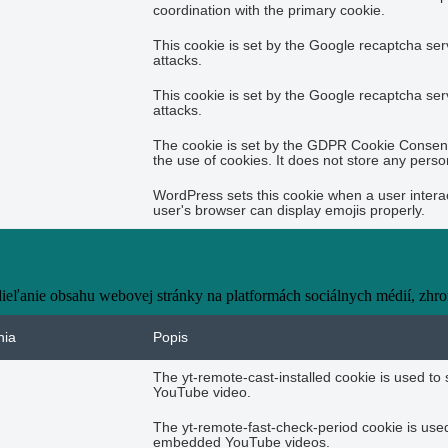
coordination with the primary cookie.
This cookie is set by the Google recaptcha serv
attacks.
This cookie is set by the Google recaptcha serv
attacks.
The cookie is set by the GDPR Cookie Consent 
the use of cookies. It does not store any perso
WordPress sets this cookie when a user interac
user's browser can display emojis properly.
eľanie obsahu webovej stránky na platformách sociálnych médií, zhroma
nia
Popis
The yt-remote-cast-installed cookie is used t
YouTube video.
The yt-remote-fast-check-period cookie is used
embedded YouTube videos.