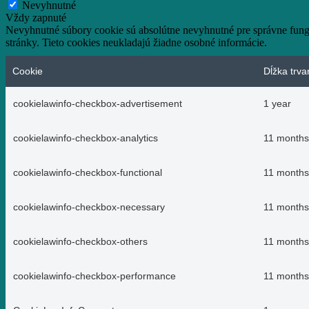
Nevyhnutné
Vždy zapnuté
Nevyhnutné súbory cookie sú absolútne nevyhnutné pre správne fungo
stránky. Tieto cookies neukladajú žiadne osobné informácie.
Cookie
Dĺžka trva
cookielawinfo-checkbox-advertisement
1 year
cookielawinfo-checkbox-analytics
11 months
cookielawinfo-checkbox-functional
11 months
cookielawinfo-checkbox-necessary
11 months
cookielawinfo-checkbox-others
11 months
cookielawinfo-checkbox-performance
11 months