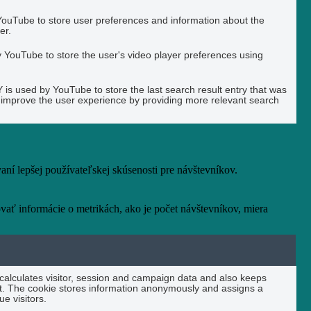
YouTube to store user preferences and information about the
er.
YouTube to store the user's video player preferences using
used by YouTube to store the last search result entry that was
to improve the user experience by providing more relevant search
í lepšej používateľskej skúsenosti pre návštevníkov.
vať informácie o metrikách, ako je počet návštevníkov, miera
 calculates visitor, session and campaign data and also keeps
port. The cookie stores information anonymously and assigns a
e visitors.