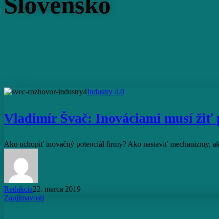
Slovensko
Vladimír
Industry 4.0
Švač:
Inováciami
Vladimír Švač: Inováciami musí žiť
musí
žiť
podnik
Ako uchopiť inovačný potenciál firmy? Ako nastaviť mechanizmy, akt
každý
deň
Redakcia
22. marca 2019
Takto
Zaujímavosti
to
robíme