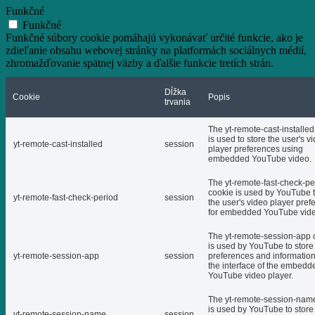
Funkčné
Funkčné
Funkčné súbory cookie pomáhajú vykonávať určité funkcie, ako je
zdieľanie obsahu webovej stránky na platformách sociálnych médií,
zhromažďovanie spätnej väzby a ďalšie funkcie tretích strán.
Dĺžka
Cookie
Popis
trvania
The yt-remote-cast-installed
is used to store the user's v
yt-remote-cast-installed
session
player preferences using
embedded YouTube video.
The yt-remote-fast-check-pe
cookie is used by YouTube t
yt-remote-fast-check-period
session
the user's video player pref
for embedded YouTube vide
The yt-remote-session-app 
is used by YouTube to store
yt-remote-session-app
session
preferences and informatio
the interface of the embedd
YouTube video player.
The yt-remote-session-nam
is used by YouTube to store
yt-remote-session-name
session