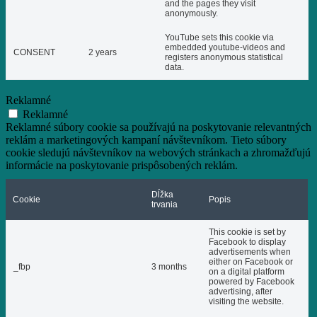
and the pages they visit
anonymously.
YouTube sets this cookie via
embedded youtube-videos and
CONSENT
2 years
registers anonymous statistical
data.
Reklamné
Reklamné
Reklamné súbory cookie sa používajú na poskytovanie relevantných
reklám a marketingových kampaní návštevníkom. Tieto súbory
cookie sledujú návštevníkov na webových stránkach a zhromažďujú
informácie na poskytovanie prispôsobených reklám.
Dĺžka
Cookie
Popis
trvania
This cookie is set by
Facebook to display
advertisements when
either on Facebook or
_fbp
3 months
on a digital platform
powered by Facebook
advertising, after
visiting the website.