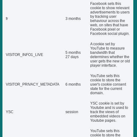
Facebook sets this
cookie to show relevant
advertisements to users
by tracking user
fr
3 months
behaviour across the
web, on sites that have
Facebook pixel or
Facebook social plugin.
A cookie set by
YouTube to measure
5 months
bandwidth that
VISITOR_INFO1_LIVE
27 days
determines whether the
user gets the new or old
player interface.
YouTube sets this
cookie to store the
VISITOR_PRIVACY_METADATA
6 months
user's cookie consent
state for the current
domain.
YSC cookie is set by
Youtube and is used to
YSC
session
track the views of
embedded videos on
Youtube pages.
YouTube sets this
cookie to store the