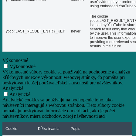
user's video player prefere
using embedded YouTube v
The cookie
ytidb::LAST_RESULT_EN
is used by YouTube to store 
search result entry that was
ytidb::LAST_RESULT_ENTRY_KEY
never
by the user. This informatio
to improve the user experie
providing more relevant se
results in the future.
Výkonnostné
Výkonnostné
Výkonnostné súbory cookie sa používajú na pochopenie a analýzu
kľúčových indexov výkonnosti webovej stránky, čo pomáha pri
poskytovaní lepšej používateľskej skúsenosti pre návštevníkov.
Analytické
Analytické
Analytické cookies sa používajú na pochopenie toho, ako
návštevníci interagujú s webovou stránkou. Tieto súbory cookie
pomáhajú poskytovať informácie o metrikách, ako je počet
návštevníkov, miera odchodov, zdroj návštevnosti atď.
Cookie
Dĺžka trvania
Popis