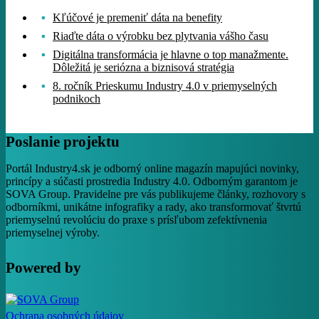
Kľúčové je premeniť dáta na benefity
Riaďte dáta o výrobku bez plytvania vášho času
Digitálna transformácia je hlavne o top manažmente.
Dôležitá je seriózna a biznisová stratégia
8. ročník Prieskumu Industry 4.0 v priemyselných
podnikoch
Poslanie projektu
Portál Industry4.sk je odborný online magazín mapujúci novinky,
princípy a súčasti prostredia Industry 4.0. Odborným garantom je
SOVA Group. Pravidelne pre vás publikujeme články, rozhovory s
odborníkmi, unikátne infografiky a rady, ako transformovať štvrtú
priemyselnú revolúciu do praxe s prísľubom zefektívnenia
priemyselnej výroby.
Powered by
Ochrana osobných údajov