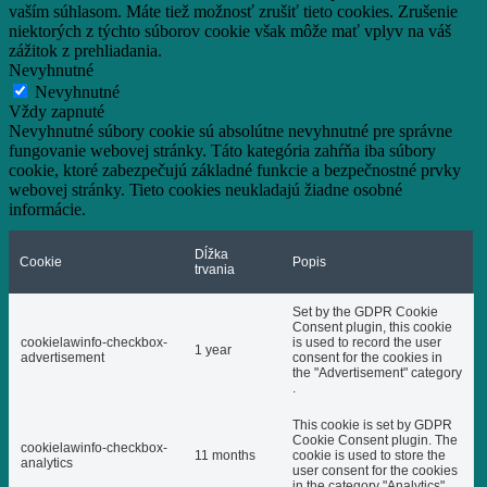
vaším súhlasom.
Máte tiež možnosť zrušiť tieto cookies.
Zrušenie
niektorých z týchto súborov cookie však môže mať vplyv na váš
zážitok z prehliadania.
Nevyhnutné
Nevyhnutné
Vždy zapnuté
Nevyhnutné súbory cookie sú absolútne nevyhnutné pre správne
fungovanie webovej stránky. Táto kategória zahŕňa iba súbory
cookie, ktoré zabezpečujú základné funkcie a bezpečnostné prvky
webovej stránky. Tieto cookies neukladajú žiadne osobné
informácie.
Dĺžka
Cookie
Popis
trvania
Set by the GDPR Cookie
Consent plugin, this cookie
cookielawinfo-checkbox-
is used to record the user
1 year
advertisement
consent for the cookies in
the "Advertisement" category
.
This cookie is set by GDPR
Cookie Consent plugin. The
cookielawinfo-checkbox-
11 months
cookie is used to store the
analytics
user consent for the cookies
in the category "Analytics".