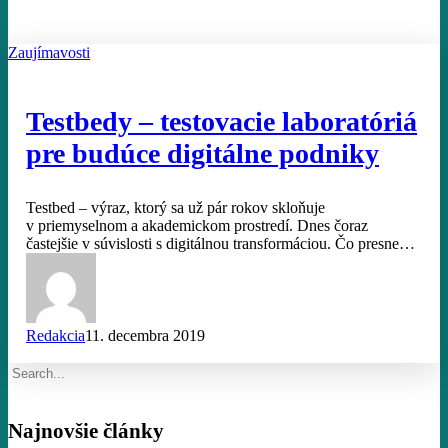
Testbedy
Zaujímavosti
–
testovacie
laboratóriá
Testbedy – testovacie laboratóriá
pre
budúce
pre budúce digitálne podniky
digitálne
podniky
Testbed – výraz, ktorý sa už pár rokov skloňuje
v priemyselnom a akademickom prostredí. Dnes čoraz
častejšie v súvislosti s digitálnou transformáciou. Čo presne…
Redakcia
11. decembra 2019
Najnovšie články