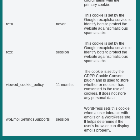
coordination with the
primary cookie.
This cookie is set by the
Google recaptcha service to
rc::a
never
identify bots to protect the
website against malicious
spam attacks.
This cookie is set by the
Google recaptcha service to
rc::c
session
identify bots to protect the
website against malicious
spam attacks.
The cookie is set by the
GDPR Cookie Consent
plugin and is used to store
viewed_cookie_policy
11 months
whether or not user has
consented to the use of
cookies. It does not store
any personal data.
WordPress sets this cookie
when a user interacts with
emojis on a WordPress site.
wpEmojiSettingsSupports
session
It helps determine if the
user's browser can display
emojis properly.