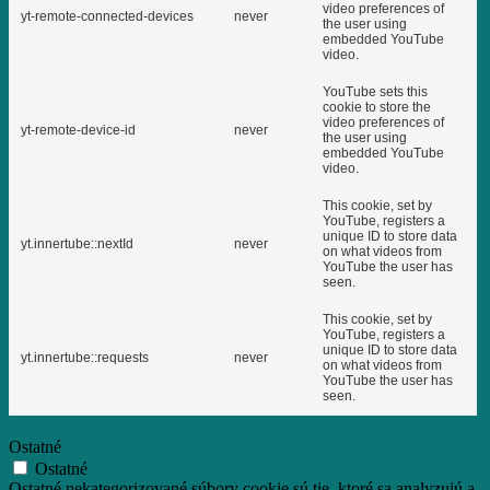
video preferences of
yt-remote-connected-devices
never
the user using
embedded YouTube
video.
YouTube sets this
cookie to store the
video preferences of
yt-remote-device-id
never
the user using
embedded YouTube
video.
This cookie, set by
YouTube, registers a
unique ID to store data
yt.innertube::nextId
never
on what videos from
YouTube the user has
seen.
This cookie, set by
YouTube, registers a
unique ID to store data
yt.innertube::requests
never
on what videos from
YouTube the user has
seen.
Ostatné
Ostatné
Ostatné nekategorizované súbory cookie sú tie, ktoré sa analyzujú a