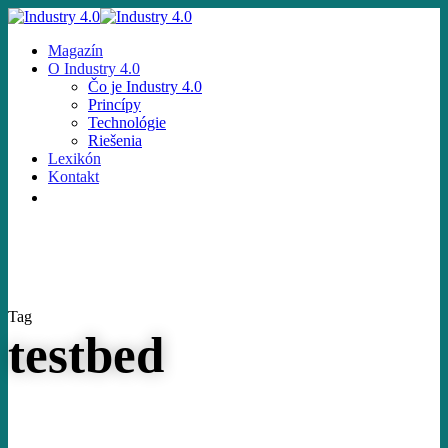
Skip
to
Menu
Magazín
main
O Industry 4.0
content
Čo je Industry 4.0
Princípy
Technológie
Riešenia
Lexikón
Kontakt
facebook
email
Tag
testbed