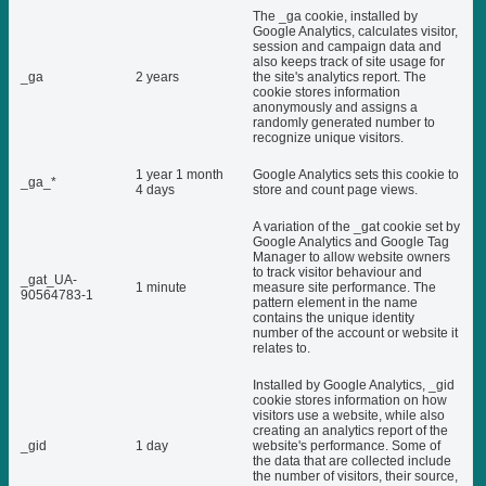
The _ga cookie, installed by
Google Analytics, calculates visitor,
session and campaign data and
also keeps track of site usage for
_ga
2 years
the site's analytics report. The
cookie stores information
anonymously and assigns a
randomly generated number to
recognize unique visitors.
1 year 1 month
Google Analytics sets this cookie to
_ga_*
4 days
store and count page views.
A variation of the _gat cookie set by
Google Analytics and Google Tag
Manager to allow website owners
to track visitor behaviour and
_gat_UA-
1 minute
measure site performance. The
90564783-1
pattern element in the name
contains the unique identity
number of the account or website it
relates to.
Installed by Google Analytics, _gid
cookie stores information on how
visitors use a website, while also
creating an analytics report of the
_gid
1 day
website's performance. Some of
the data that are collected include
the number of visitors, their source,