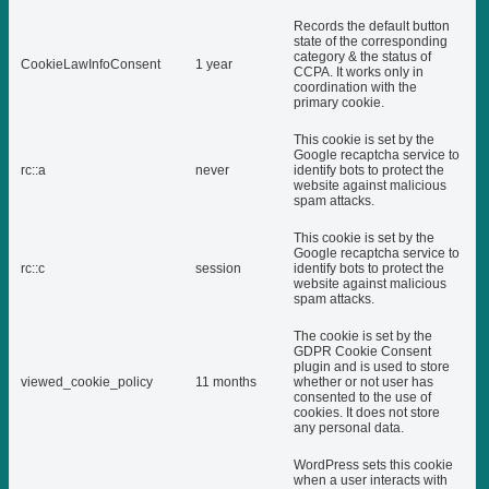
Records the default button
state of the corresponding
category & the status of
CookieLawInfoConsent
1 year
CCPA. It works only in
coordination with the
primary cookie.
This cookie is set by the
Google recaptcha service to
rc::a
never
identify bots to protect the
website against malicious
spam attacks.
This cookie is set by the
Google recaptcha service to
rc::c
session
identify bots to protect the
website against malicious
spam attacks.
The cookie is set by the
GDPR Cookie Consent
plugin and is used to store
viewed_cookie_policy
11 months
whether or not user has
consented to the use of
cookies. It does not store
any personal data.
WordPress sets this cookie
when a user interacts with