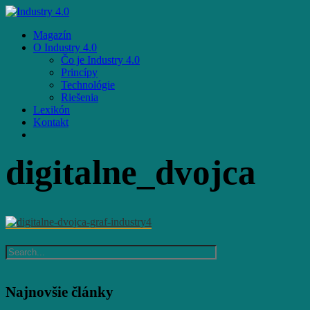
Skip
to
Menu
Magazín
main
O Industry 4.0
content
Čo je Industry 4.0
Princípy
Technológie
Riešenia
Lexikón
Kontakt
facebook
email
digitalne_dvojca
Najnovšie články