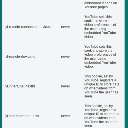
embedded videos on
Youtube pages.
YouTube sets this
cookie to store the
video preferences of
yt-remote-connected-devices
never
the user using
embedded YouTube
video.
YouTube sets this
cookie to store the
video preferences of
yt-remote-device-id
never
the user using
embedded YouTube
video.
This cookie, set by
YouTube, registers a
unique ID to store data
yt.innertube::nextId
never
on what videos from
YouTube the user has
seen.
This cookie, set by
YouTube, registers a
unique ID to store data
yt.innertube::requests
never
on what videos from
YouTube the user has
seen.