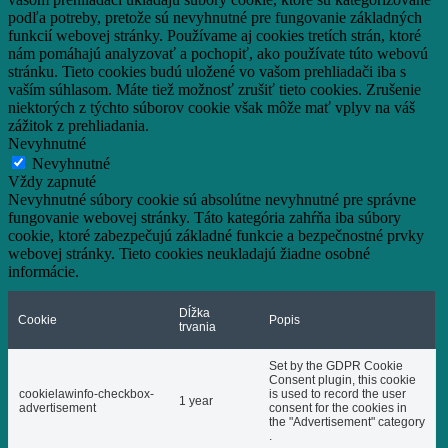
podľa potreby, pretože sú nevyhnutné pre fungovanie základných
funkcií webovej stránky.
Používame aj cookies tretích strán, ktoré
nám pomáhajú analyzovať a pochopiť, ako používate túto webovú
stránku.
Tieto cookies budú uložené vo vašom prehliadači iba s
vaším súhlasom.
Máte tiež možnosť zrušiť tieto cookies.
Zrušenie
niektorých z týchto súborov cookie však môže mať vplyv na váš
zážitok z prehliadania.
Nevyhnutné
Nevyhnutné
Vždy zapnuté
Nevyhnutné súbory cookie sú absolútne nevyhnutné pre správne
fungovanie webovej stránky. Táto kategória zahŕňa iba súbory
cookie, ktoré zabezpečujú základné funkcie a bezpečnostné prvky
webovej stránky. Tieto cookies neukladajú žiadne osobné
informácie.
Dĺžka
Cookie
Popis
trvania
Set by the GDPR Cookie
Consent plugin, this cookie
cookielawinfo-checkbox-
is used to record the user
1 year
advertisement
consent for the cookies in
the "Advertisement" category
.