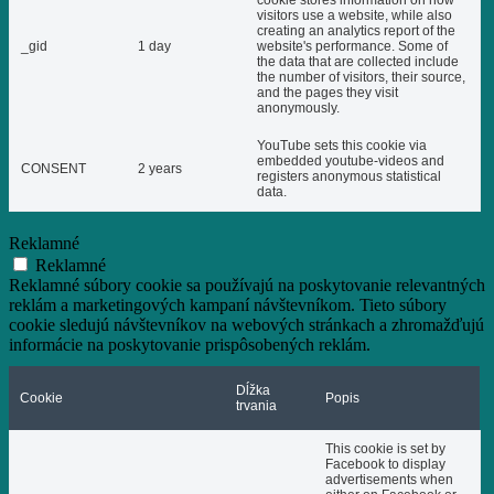
cookie stores information on how
visitors use a website, while also
creating an analytics report of the
_gid
1 day
website's performance. Some of
the data that are collected include
the number of visitors, their source,
and the pages they visit
anonymously.
YouTube sets this cookie via
embedded youtube-videos and
CONSENT
2 years
registers anonymous statistical
data.
Reklamné
Reklamné
Reklamné súbory cookie sa používajú na poskytovanie relevantných
reklám a marketingových kampaní návštevníkom. Tieto súbory
cookie sledujú návštevníkov na webových stránkach a zhromažďujú
informácie na poskytovanie prispôsobených reklám.
Dĺžka
Cookie
Popis
trvania
This cookie is set by
Facebook to display
advertisements when