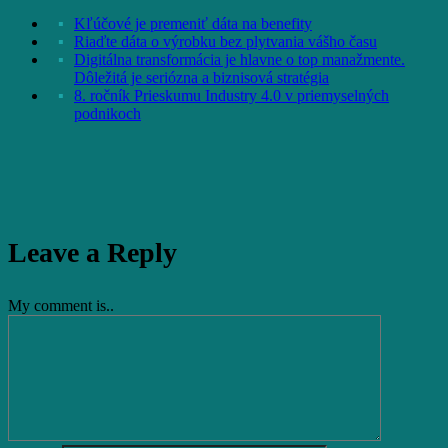
Kľúčové je premeniť dáta na benefity
Riaďte dáta o výrobku bez plytvania vášho času
Digitálna transformácia je hlavne o top manažmente.
Dôležitá je seriózna a biznisová stratégia
8. ročník Prieskumu Industry 4.0 v priemyselných
podnikoch
Leave a Reply
My comment is..