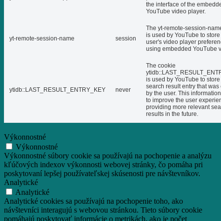
the interface of the embedd
YouTube video player.
The yt-remote-session-nam
is used by YouTube to store
yt-remote-session-name
session
user's video player prefere
using embedded YouTube v
The cookie
ytidb::LAST_RESULT_EN
is used by YouTube to store 
search result entry that was
ytidb::LAST_RESULT_ENTRY_KEY
never
by the user. This informatio
to improve the user experie
providing more relevant se
results in the future.
Výkonnostné
Výkonnostné
Výkonnostné súbory cookie sa používajú na pochopenie a analýzu
kľúčových indexov výkonnosti webovej stránky, čo pomáha pri
poskytovaní lepšej používateľskej skúsenosti pre návštevníkov.
Analytické
Analytické
Analytické cookies sa používajú na pochopenie toho, ako
návštevníci interagujú s webovou stránkou. Tieto súbory cookie
pomáhajú poskytovať informácie o metrikách, ako je počet