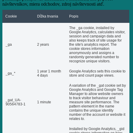
návštevníkov, miera odchodov, zdroj návštevnosti atď.
Cookie
Dĺžka trvania
Popis
The _ga cookie, installed by
Google Analytics, calculates visitor,
session and campaign data and
also keeps track of site usage for
_ga
2 years
the site's analytics report. The
cookie stores information
anonymously and assigns a
randomly generated number to
recognize unique visitors.
1 year 1 month
Google Analytics sets this cookie to
_ga_*
4 days
store and count page views.
A variation of the _gat cookie set by
Google Analytics and Google Tag
Manager to allow website owners
to track visitor behaviour and
_gat_UA-
1 minute
measure site performance. The
90564783-1
pattern element in the name
contains the unique identity
number of the account or website it
relates to.
Installed by Google Analytics, _gid