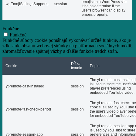
emojis on a WordPress site.
wpEmojiSettingsSupports
session
It helps determine if the
user's browser can display
emojis properly.
Funkčné
Funkčné
Funkčné súbory cookie pomáhajú vykonávať určité funkcie, ako je
zdieľanie obsahu webovej stránky na platformách sociálnych médií,
zhromažďovanie spätnej väzby a ďalšie funkcie tretích strán.
Dĺžka
Cookie
Popis
trvania
The yt-remote-cast-installed
is used to store the user's v
yt-remote-cast-installed
session
player preferences using
embedded YouTube video.
The yt-remote-fast-check-pe
cookie is used by YouTube t
yt-remote-fast-check-period
session
the user's video player pref
for embedded YouTube vide
The yt-remote-session-app 
is used by YouTube to store
yt-remote-session-app
session
preferences and informatio