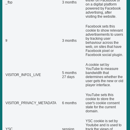
either on Facebook or
_fbp
3 months
on a digital platform
powered by Facebook
advertising, after
visiting the website.
Facebook sets this
cookie to show relevant
advertisements to users
by tracking user
fr
3 months
behaviour across the
web, on sites that have
Facebook pixel or
Facebook social plugin.
A cookie set by
YouTube to measure
5 months
bandwidth that
VISITOR_INFO1_LIVE
27 days
determines whether the
user gets the new or old
player interface.
YouTube sets this
cookie to store the
VISITOR_PRIVACY_METADATA
6 months
user's cookie consent
state for the current
domain.
YSC cookie is set by
Youtube and is used to
YSC
session
track the views of