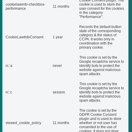
Cookie Consent plugin. The
cookielawinfo-checkbox-
cookie is used to store the
11 months
performance
user consent for the cookies
in the category
"Performance".
Records the default button
state of the corresponding
category & the status of
CookieLawInfoConsent
1 year
CCPA. It works only in
coordination with the
primary cookie.
This cookie is set by the
Google recaptcha service to
rc::a
never
identify bots to protect the
website against malicious
spam attacks.
This cookie is set by the
Google recaptcha service to
rc::c
session
identify bots to protect the
website against malicious
spam attacks.
The cookie is set by the
GDPR Cookie Consent
plugin and is used to store
viewed_cookie_policy
11 months
whether or not user has
consented to the use of
cookies. It does not store