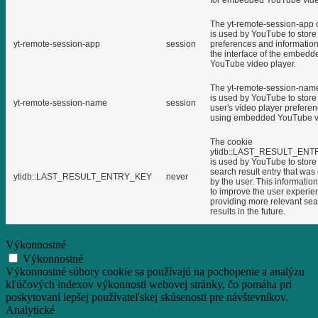
for embedded YouTube vide
The yt-remote-session-app 
is used by YouTube to store
yt-remote-session-app
session
preferences and informatio
the interface of the embedd
YouTube video player.
The yt-remote-session-nam
is used by YouTube to store
yt-remote-session-name
session
user's video player prefere
using embedded YouTube v
The cookie
ytidb::LAST_RESULT_EN
is used by YouTube to store 
search result entry that was
ytidb::LAST_RESULT_ENTRY_KEY
never
by the user. This informatio
to improve the user experie
providing more relevant se
results in the future.
Výkonnostné
Výkonnostné
Výkonnostné súbory cookie sa používajú na pochopenie a analýzu
kľúčových indexov výkonnosti webovej stránky, čo pomáha pri
poskytovaní lepšej používateľskej skúsenosti pre návštevníkov.
Analytické