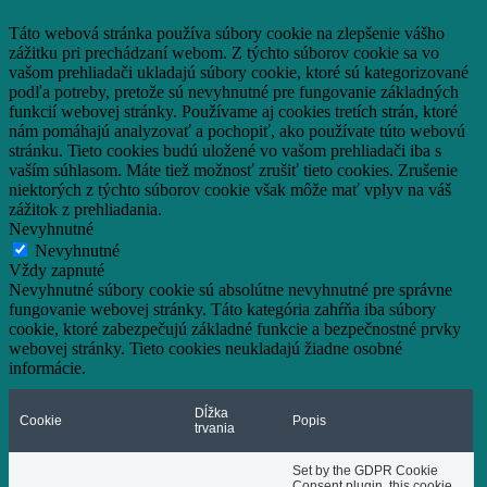
Táto webová stránka používa súbory cookie na zlepšenie vášho
zážitku pri prechádzaní webom.
Z týchto súborov cookie sa vo
vašom prehliadači ukladajú súbory cookie, ktoré sú kategorizované
podľa potreby, pretože sú nevyhnutné pre fungovanie základných
funkcií webovej stránky.
Používame aj cookies tretích strán, ktoré
nám pomáhajú analyzovať a pochopiť, ako používate túto webovú
stránku.
Tieto cookies budú uložené vo vašom prehliadači iba s
vaším súhlasom.
Máte tiež možnosť zrušiť tieto cookies.
Zrušenie
niektorých z týchto súborov cookie však môže mať vplyv na váš
zážitok z prehliadania.
Nevyhnutné
Nevyhnutné
Vždy zapnuté
Nevyhnutné súbory cookie sú absolútne nevyhnutné pre správne
fungovanie webovej stránky. Táto kategória zahŕňa iba súbory
cookie, ktoré zabezpečujú základné funkcie a bezpečnostné prvky
webovej stránky. Tieto cookies neukladajú žiadne osobné
informácie.
Dĺžka
Cookie
Popis
trvania
Set by the GDPR Cookie
Consent plugin, this cookie