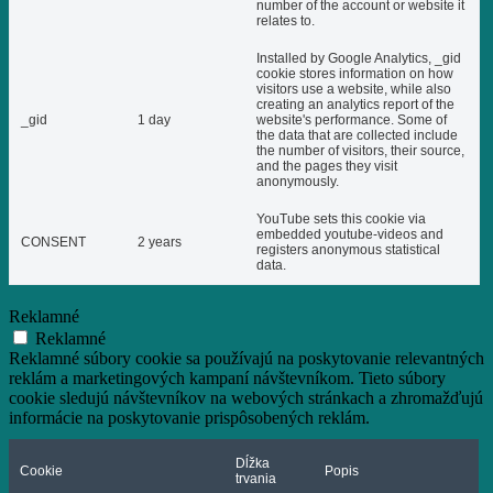
number of the account or website it
relates to.
Installed by Google Analytics, _gid
cookie stores information on how
visitors use a website, while also
creating an analytics report of the
_gid
1 day
website's performance. Some of
the data that are collected include
the number of visitors, their source,
and the pages they visit
anonymously.
YouTube sets this cookie via
embedded youtube-videos and
CONSENT
2 years
registers anonymous statistical
data.
Reklamné
Reklamné
Reklamné súbory cookie sa používajú na poskytovanie relevantných
reklám a marketingových kampaní návštevníkom. Tieto súbory
cookie sledujú návštevníkov na webových stránkach a zhromažďujú
informácie na poskytovanie prispôsobených reklám.
Dĺžka
Cookie
Popis
trvania