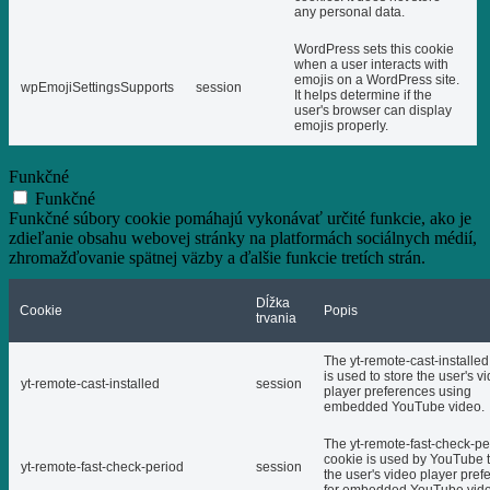
any personal data.
WordPress sets this cookie
when a user interacts with
emojis on a WordPress site.
wpEmojiSettingsSupports
session
It helps determine if the
user's browser can display
emojis properly.
Funkčné
Funkčné
Funkčné súbory cookie pomáhajú vykonávať určité funkcie, ako je
zdieľanie obsahu webovej stránky na platformách sociálnych médií,
zhromažďovanie spätnej väzby a ďalšie funkcie tretích strán.
Dĺžka
Cookie
Popis
trvania
The yt-remote-cast-installed
is used to store the user's v
yt-remote-cast-installed
session
player preferences using
embedded YouTube video.
The yt-remote-fast-check-pe
cookie is used by YouTube t
yt-remote-fast-check-period
session
the user's video player pref