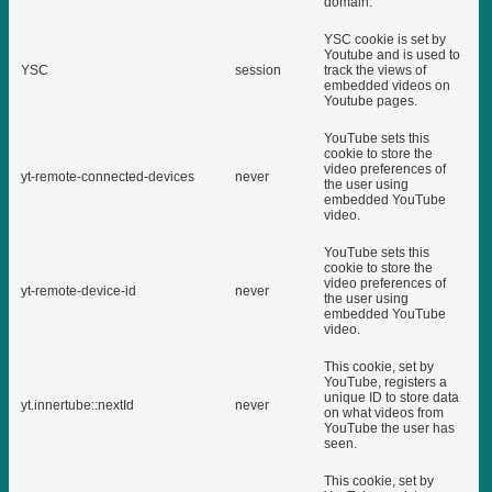
domain.
YSC cookie is set by
Youtube and is used to
YSC
session
track the views of
embedded videos on
Youtube pages.
YouTube sets this
cookie to store the
video preferences of
yt-remote-connected-devices
never
the user using
embedded YouTube
video.
YouTube sets this
cookie to store the
video preferences of
yt-remote-device-id
never
the user using
embedded YouTube
video.
This cookie, set by
YouTube, registers a
unique ID to store data
yt.innertube::nextId
never
on what videos from
YouTube the user has
seen.
This cookie, set by