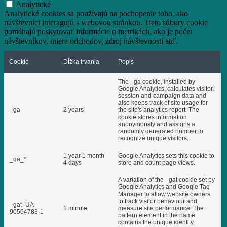
Analytické
Analytické cookies sa používajú na pochopenie toho, ako
návštevníci interagujú s webovou stránkou. Tieto súbory cookie
pomáhajú poskytovať informácie o metrikách, ako je počet
návštevníkov, miera odchodov, zdroj návštevnosti atď.
Cookie
Dĺžka trvania
Popis
The _ga cookie, installed by
Google Analytics, calculates visitor,
session and campaign data and
also keeps track of site usage for
_ga
2 years
the site's analytics report. The
cookie stores information
anonymously and assigns a
randomly generated number to
recognize unique visitors.
1 year 1 month
Google Analytics sets this cookie to
_ga_*
4 days
store and count page views.
A variation of the _gat cookie set by
Google Analytics and Google Tag
Manager to allow website owners
to track visitor behaviour and
_gat_UA-
1 minute
measure site performance. The
90564783-1
pattern element in the name
contains the unique identity