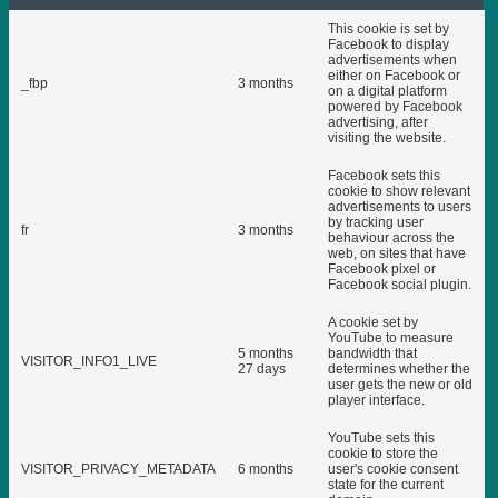
This cookie is set by
Facebook to display
advertisements when
either on Facebook or
_fbp
3 months
on a digital platform
powered by Facebook
advertising, after
visiting the website.
Facebook sets this
cookie to show relevant
advertisements to users
by tracking user
fr
3 months
behaviour across the
web, on sites that have
Facebook pixel or
Facebook social plugin.
A cookie set by
YouTube to measure
5 months
bandwidth that
VISITOR_INFO1_LIVE
27 days
determines whether the
user gets the new or old
player interface.
YouTube sets this
cookie to store the
VISITOR_PRIVACY_METADATA
6 months
user's cookie consent
state for the current