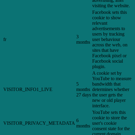
advertising, after
visiting the website.
Facebook sets this
cookie to show
relevant
advertisements to
users by tracking
3
fr
user behaviour
months
across the web, on
sites that have
Facebook pixel or
Facebook social
plugin.
A cookie set by
YouTube to measure
5
bandwidth that
VISITOR_INFO1_LIVE
months
determines whether
27 days
the user gets the
new or old player
interface.
YouTube sets this
cookie to store the
6
VISITOR_PRIVACY_METADATA
user's cookie
months
consent state for the
current domain.