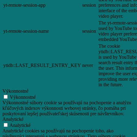
yt-remote-session-app
session
preferences and inf
interface of the e
video player.
The yt-remote-sessi
used by YouTube to 
yt-remote-session-name
session
video player prefer
embedded YouTube 
The cookie
ytidb::LAST_R
is used by YouTube t
search result entry 
ytidb::LAST_RESULT_ENTRY_KEY
never
the user. This infor
improve the user ex
providing more relev
in the future.
Výkonnostné
Výkonnostné
Výkonnostné súbory cookie sa používajú na pochopenie a analýzu
kľúčových indexov výkonnosti webovej stránky, čo pomáha pri
poskytovaní lepšej používateľskej skúsenosti pre návštevníkov.
Analytické
Analytické
Analytické cookies sa používajú na pochopenie toho, ako
návštevníci interagujú s webovou stránkou. Tieto súbory cookie