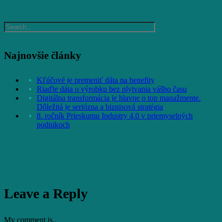
Najnovšie články
Kľúčové je premeniť dáta na benefity
Riaďte dáta o výrobku bez plytvania vášho času
Digitálna transformácia je hlavne o top manažmente.
Dôležitá je seriózna a biznisová stratégia
8. ročník Prieskumu Industry 4.0 v priemyselných
podnikoch
Leave a Reply
My comment is..