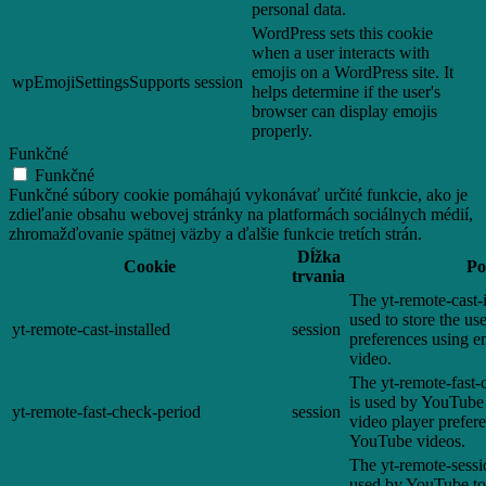
personal data.
WordPress sets this cookie
when a user interacts with
emojis on a WordPress site. It
wpEmojiSettingsSupports
session
helps determine if the user's
browser can display emojis
properly.
Funkčné
Funkčné
Funkčné súbory cookie pomáhajú vykonávať určité funkcie, ako je
zdieľanie obsahu webovej stránky na platformách sociálnych médií,
zhromažďovanie spätnej väzby a ďalšie funkcie tretích strán.
Dĺžka
Cookie
Po
trvania
The yt-remote-cast-i
used to store the us
yt-remote-cast-installed
session
preferences using
video.
The yt-remote-fast-
is used by YouTube t
yt-remote-fast-check-period
session
video player prefer
YouTube videos.
The yt-remote-sessi
used by YouTube to 