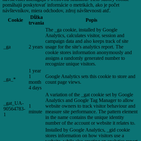
pomáhajú poskytovať informácie o metrikách, ako je počet
návštevníkov, miera odchodov, zdroj návštevnosti atď.
Dĺžka
Cookie
Popis
trvania
The _ga cookie, installed by Google
Analytics, calculates visitor, session and
campaign data and also keeps track of site
_ga
2 years
usage for the site's analytics report. The
cookie stores information anonymously and
assigns a randomly generated number to
recognize unique visitors.
1 year
1
Google Analytics sets this cookie to store and
_ga_*
month
count page views.
4 days
A variation of the _gat cookie set by Google
Analytics and Google Tag Manager to allow
_gat_UA-
1
website owners to track visitor behaviour and
90564783-
minute
measure site performance. The pattern element
1
in the name contains the unique identity
number of the account or website it relates to.
Installed by Google Analytics, _gid cookie
stores information on how visitors use a