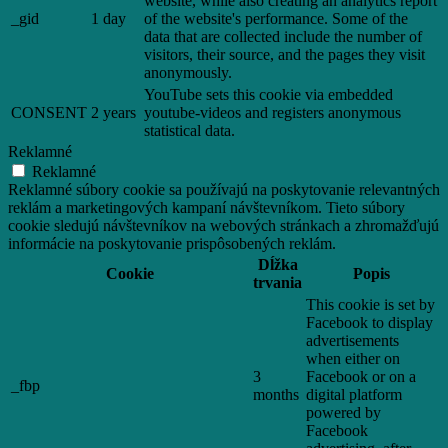
website, while also creating an analytics report
_gid
1 day
of the website's performance. Some of the
data that are collected include the number of
visitors, their source, and the pages they visit
anonymously.
YouTube sets this cookie via embedded
CONSENT
2 years
youtube-videos and registers anonymous
statistical data.
Reklamné
Reklamné
Reklamné súbory cookie sa používajú na poskytovanie relevantných
reklám a marketingových kampaní návštevníkom. Tieto súbory
cookie sledujú návštevníkov na webových stránkach a zhromažďujú
informácie na poskytovanie prispôsobených reklám.
Dĺžka
Cookie
Popis
trvania
This cookie is set by
Facebook to display
advertisements
when either on
3
Facebook or on a
_fbp
months
digital platform
powered by
Facebook