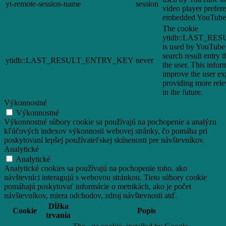
yt-remote-session-name
session
video player prefer
embedded YouTube 
The cookie
ytidb::LAST_R
is used by YouTube t
search result entry 
ytidb::LAST_RESULT_ENTRY_KEY
never
the user. This infor
improve the user ex
providing more relev
in the future.
Výkonnostné
Výkonnostné
Výkonnostné súbory cookie sa používajú na pochopenie a analýzu
kľúčových indexov výkonnosti webovej stránky, čo pomáha pri
poskytovaní lepšej používateľskej skúsenosti pre návštevníkov.
Analytické
Analytické
Analytické cookies sa používajú na pochopenie toho, ako
návštevníci interagujú s webovou stránkou. Tieto súbory cookie
pomáhajú poskytovať informácie o metrikách, ako je počet
návštevníkov, miera odchodov, zdroj návštevnosti atď.
Dĺžka
Cookie
Popis
trvania