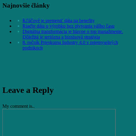
Najnovšie články
Kľúčové je premeniť dáta na benefity
Riaďte dáta o výrobku bez plytvania vášho času
Digitálna transformácia je hlavne o top manažmente.
Dôležitá je seriózna a biznisová stratégia
8. ročník Prieskumu Industry 4.0 v priemyselných
podnikoch
Leave a Reply
My comment is..