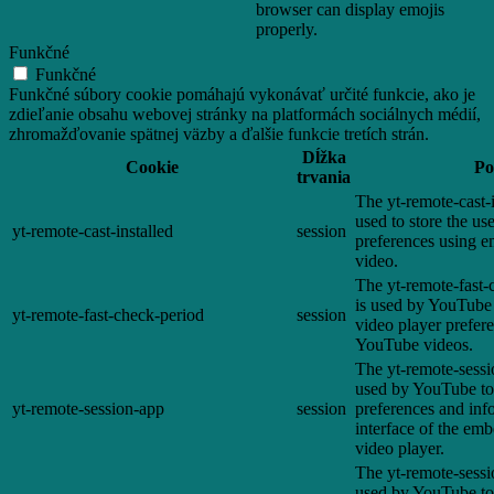
browser can display emojis
properly.
Funkčné
Funkčné
Funkčné súbory cookie pomáhajú vykonávať určité funkcie, ako je
zdieľanie obsahu webovej stránky na platformách sociálnych médií,
zhromažďovanie spätnej väzby a ďalšie funkcie tretích strán.
Dĺžka
Cookie
Po
trvania
The yt-remote-cast-i
used to store the us
yt-remote-cast-installed
session
preferences using
video.
The yt-remote-fast-
is used by YouTube t
yt-remote-fast-check-period
session
video player prefer
YouTube videos.
The yt-remote-sessi
used by YouTube to 
yt-remote-session-app
session
preferences and inf
interface of the e
video player.
The yt-remote-sessi
used by YouTube to 