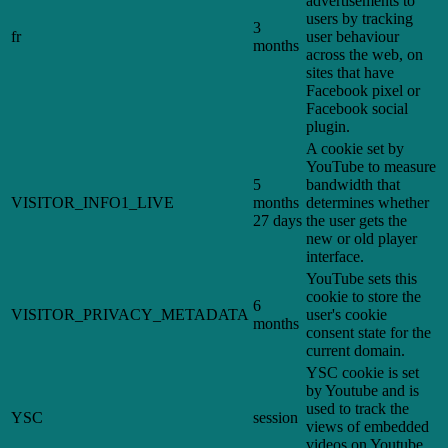
advertisements to
users by tracking
3
fr
user behaviour
months
across the web, on
sites that have
Facebook pixel or
Facebook social
plugin.
A cookie set by
YouTube to measure
5
bandwidth that
VISITOR_INFO1_LIVE
months
determines whether
27 days
the user gets the
new or old player
interface.
YouTube sets this
cookie to store the
6
VISITOR_PRIVACY_METADATA
user's cookie
months
consent state for the
current domain.
YSC cookie is set
by Youtube and is
used to track the
YSC
session
views of embedded
videos on Youtube