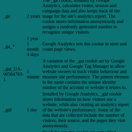
The _ga cookie, installed by Google
Analytics, calculates visitor, session and
campaign data and also keeps track of site
_ga
2 years
usage for the site's analytics report. The
cookie stores information anonymously and
assigns a randomly generated number to
recognize unique visitors.
1 year
1
Google Analytics sets this cookie to store and
_ga_*
month
count page views.
4 days
A variation of the _gat cookie set by Google
Analytics and Google Tag Manager to allow
_gat_UA-
1
website owners to track visitor behaviour and
90564783-
minute
measure site performance. The pattern element
1
in the name contains the unique identity
number of the account or website it relates to.
Installed by Google Analytics, _gid cookie
stores information on how visitors use a
website, while also creating an analytics report
_gid
1 day
of the website's performance. Some of the
data that are collected include the number of
visitors, their source, and the pages they visit
anonymously.