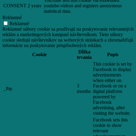
YouTube sets this cookie via embedded
CONSENT
2 years
youtube-videos and registers anonymous
statistical data.
Reklamné
Reklamné
Reklamné súbory cookie sa používajú na poskytovanie relevantných
reklám a marketingových kampaní návštevníkom. Tieto súbory
cookie sledujú návštevníkov na webových stránkach a zhromažďujú
informácie na poskytovanie prispôsobených reklám.
Dĺžka
Cookie
Popis
trvania
This cookie is set by
Facebook to display
advertisements
when either on
3
Facebook or on a
_fbp
months
digital platform
powered by
Facebook
advertising, after
visiting the website.
Facebook sets this
cookie to show
relevant