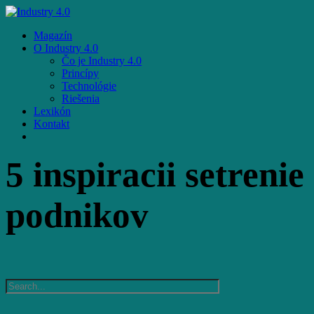
Skip
to
Menu
Magazín
main
O Industry 4.0
content
Čo je Industry 4.0
Princípy
Technológie
Riešenia
Lexikón
Kontakt
facebook
email
5 inspiracii setrenie
podnikov