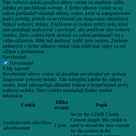
Táto webová stránka používa súbory cookie na zlepšenie vášho
zážitku pri prechádzaní webom.
Z týchto súborov cookie sa vo
vašom prehliadači ukladajú súbory cookie, ktoré sú kategorizované
podľa potreby, pretože sú nevyhnutné pre fungovanie základných
funkcií webovej stránky.
Používame aj cookies tretích strán, ktoré
nám pomáhajú analyzovať a pochopiť, ako používate túto webovú
stránku.
Tieto cookies budú uložené vo vašom prehliadači iba s
vaším súhlasom.
Máte tiež možnosť zrušiť tieto cookies.
Zrušenie
niektorých z týchto súborov cookie však môže mať vplyv na váš
zážitok z prehliadania.
Nevyhnutné
Nevyhnutné
Vždy zapnuté
Nevyhnutné súbory cookie sú absolútne nevyhnutné pre správne
fungovanie webovej stránky. Táto kategória zahŕňa iba súbory
cookie, ktoré zabezpečujú základné funkcie a bezpečnostné prvky
webovej stránky. Tieto cookies neukladajú žiadne osobné
informácie.
Dĺžka
Cookie
Popis
trvania
Set by the GDPR Cookie
Consent plugin, this cookie is
cookielawinfo-checkbox-
1 year
used to record the user consent
advertisement
for the cookies in the