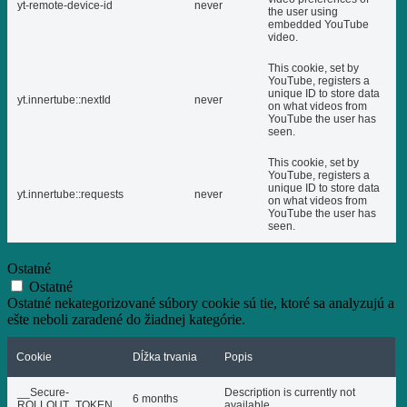
yt-remote-device-id
never
the user using
embedded YouTube
video.
This cookie, set by
YouTube, registers a
unique ID to store data
yt.innertube::nextId
never
on what videos from
YouTube the user has
seen.
This cookie, set by
YouTube, registers a
unique ID to store data
yt.innertube::requests
never
on what videos from
YouTube the user has
seen.
Ostatné
Ostatné
Ostatné nekategorizované súbory cookie sú tie, ktoré sa analyzujú a
ešte neboli zaradené do žiadnej kategórie.
Cookie
Dĺžka trvania
Popis
__Secure-
Description is currently not
6 months
ROLLOUT_TOKEN
available.