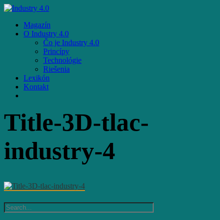
Skip
to
Menu
Magazín
main
O Industry 4.0
content
Čo je Industry 4.0
Princípy
Technológie
Riešenia
Lexikón
Kontakt
facebook
email
Title-3D-tlac-
industry-4