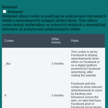
Reklamné
Reklamné
Reklamné súbory cookie sa používajú na poskytovanie relevantných
reklám a marketingových kampaní návštevníkom. Tieto súbory
cookie sledujú návštevníkov na webových stránkach a zhromažďujú
informácie na poskytovanie prispôsobených reklám.
Dĺžka
Cookie
Popis
trvania
This cookie is set by
Facebook to display
advertisements when
either on Facebook or
_fbp
3 months
on a digital platform
powered by Facebook
advertising, after
visiting the website.
Facebook sets this
cookie to show relevant
advertisements to users
by tracking user
fr
3 months
behaviour across the
web, on sites that have
Facebook pixel or
Facebook social plugin.