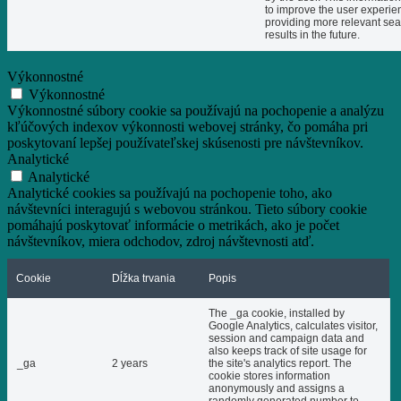
to improve the user experie
providing more relevant se
results in the future.
Výkonnostné
Výkonnostné
Výkonnostné súbory cookie sa používajú na pochopenie a analýzu
kľúčových indexov výkonnosti webovej stránky, čo pomáha pri
poskytovaní lepšej používateľskej skúsenosti pre návštevníkov.
Analytické
Analytické
Analytické cookies sa používajú na pochopenie toho, ako
návštevníci interagujú s webovou stránkou. Tieto súbory cookie
pomáhajú poskytovať informácie o metrikách, ako je počet
návštevníkov, miera odchodov, zdroj návštevnosti atď.
Cookie
Dĺžka trvania
Popis
The _ga cookie, installed by
Google Analytics, calculates visitor,
session and campaign data and
also keeps track of site usage for
_ga
2 years
the site's analytics report. The
cookie stores information
anonymously and assigns a