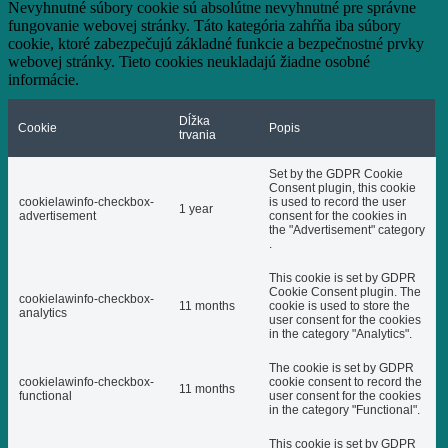
Nevyhnutné súbory cookie sú absolútne nevyhnutné pre správne
fungovanie webovej stránky. Táto kategória zahŕňa iba súbory
cookie, ktoré zabezpečujú základné funkcie a bezpečnostné prvky
webovej stránky. Tieto cookies neukladajú žiadne osobné
informácie.
Dĺžka
Cookie
Popis
trvania
Set by the GDPR Cookie
Consent plugin, this cookie
cookielawinfo-checkbox-
is used to record the user
1 year
advertisement
consent for the cookies in
the "Advertisement" category
.
This cookie is set by GDPR
Cookie Consent plugin. The
cookielawinfo-checkbox-
11 months
cookie is used to store the
analytics
user consent for the cookies
in the category "Analytics".
The cookie is set by GDPR
cookielawinfo-checkbox-
cookie consent to record the
11 months
functional
user consent for the cookies
in the category "Functional".
This cookie is set by GDPR