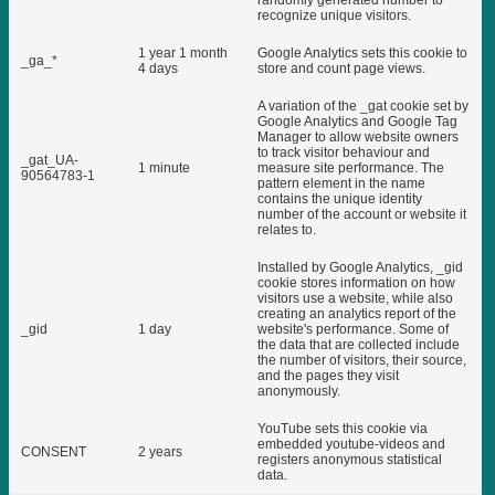
randomly generated number to
recognize unique visitors.
1 year 1 month
Google Analytics sets this cookie to
_ga_*
4 days
store and count page views.
A variation of the _gat cookie set by
Google Analytics and Google Tag
Manager to allow website owners
to track visitor behaviour and
_gat_UA-
1 minute
measure site performance. The
90564783-1
pattern element in the name
contains the unique identity
number of the account or website it
relates to.
Installed by Google Analytics, _gid
cookie stores information on how
visitors use a website, while also
creating an analytics report of the
_gid
1 day
website's performance. Some of
the data that are collected include
the number of visitors, their source,
and the pages they visit
anonymously.
YouTube sets this cookie via
embedded youtube-videos and
CONSENT
2 years
registers anonymous statistical
data.