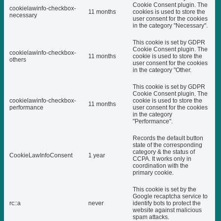
Cookie Consent plugin. The
cookielawinfo-checkbox-
11 months
cookies is used to store the
necessary
user consent for the cookies
in the category "Necessary".
This cookie is set by GDPR
Cookie Consent plugin. The
cookielawinfo-checkbox-
11 months
cookie is used to store the
others
user consent for the cookies
in the category "Other.
This cookie is set by GDPR
Cookie Consent plugin. The
cookielawinfo-checkbox-
cookie is used to store the
11 months
performance
user consent for the cookies
in the category
"Performance".
Records the default button
state of the corresponding
category & the status of
CookieLawInfoConsent
1 year
CCPA. It works only in
coordination with the
primary cookie.
This cookie is set by the
Google recaptcha service to
rc::a
never
identify bots to protect the
website against malicious
spam attacks.