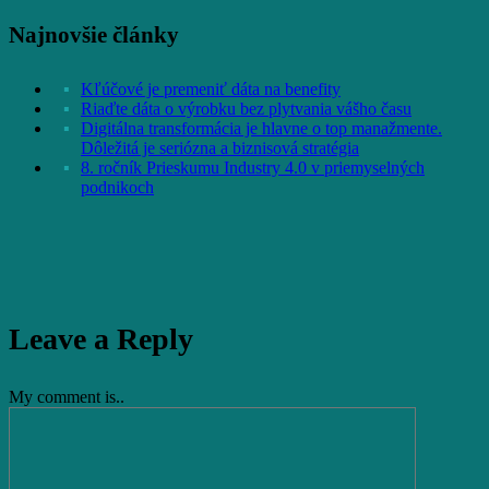
Najnovšie články
Kľúčové je premeniť dáta na benefity
Riaďte dáta o výrobku bez plytvania vášho času
Digitálna transformácia je hlavne o top manažmente.
Dôležitá je seriózna a biznisová stratégia
8. ročník Prieskumu Industry 4.0 v priemyselných
podnikoch
Leave a Reply
My comment is..