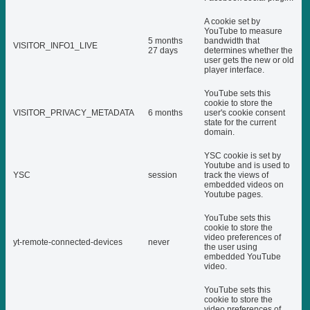
A cookie set by
YouTube to measure
5 months
bandwidth that
VISITOR_INFO1_LIVE
27 days
determines whether the
user gets the new or old
player interface.
YouTube sets this
cookie to store the
VISITOR_PRIVACY_METADATA
6 months
user's cookie consent
state for the current
domain.
YSC cookie is set by
Youtube and is used to
YSC
session
track the views of
embedded videos on
Youtube pages.
YouTube sets this
cookie to store the
video preferences of
yt-remote-connected-devices
never
the user using
embedded YouTube
video.
YouTube sets this
cookie to store the
video preferences of