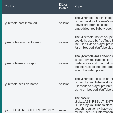
Dĺžka
Cookie
Popis
trvania
The yt-remote-cast-installed
is used to store the user's v
yt-remote-cast-installed
session
player preferences using
embedded YouTube video.
The yt-remote-fast-check-pe
cookie is used by YouTube t
yt-remote-fast-check-period
session
the user's video player pref
for embedded YouTube vide
The yt-remote-session-app 
is used by YouTube to store
yt-remote-session-app
session
preferences and informatio
the interface of the embedd
YouTube video player.
The yt-remote-session-nam
is used by YouTube to store
yt-remote-session-name
session
user's video player prefere
using embedded YouTube v
The cookie
ytidb::LAST_RESULT_EN
is used by YouTube to store 
search result entry that was
ytidb::LAST_RESULT_ENTRY_KEY
never
by the user. This informatio