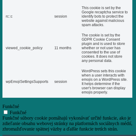
This cookie is set by the
Google recaptcha service to
rc::c
session
identify bots to protect the
website against malicious
spam attacks.
The cookie is set by the
GDPR Cookie Consent
plugin and is used to store
viewed_cookie_policy
11 months
whether or not user has
consented to the use of
cookies. It does not store
any personal data.
WordPress sets this cookie
when a user interacts with
emojis on a WordPress site.
wpEmojiSettingsSupports
session
It helps determine if the
user's browser can display
emojis properly.
Funkčné
Funkčné
Funkčné súbory cookie pomáhajú vykonávať určité funkcie, ako je
zdieľanie obsahu webovej stránky na platformách sociálnych médií,
zhromažďovanie spätnej väzby a ďalšie funkcie tretích strán.