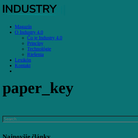
Skip
to
main
content
Menu
Magazín
O Industry 4.0
Čo je Industry 4.0
Princípy
Technológie
Riešenia
Lexikón
Kontakt
facebook
email
paper_key
Najnovšie články