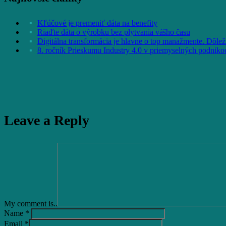
Kľúčové je premeniť dáta na benefity
Riaďte dáta o výrobku bez plytvania vášho času
Digitálna transformácia je hlavne o top manažmente. Dôležit
8. ročník Prieskumu Industry 4.0 v priemyselných podniko
Leave a Reply
My comment is..
Name
*
Email
*