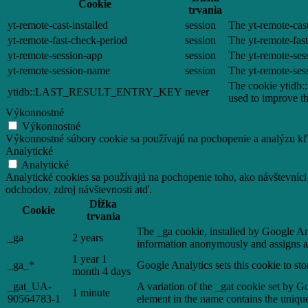
Cookie
trvania
yt-remote-cast-installed
session
The yt-remote-cast
yt-remote-fast-check-period
session
The yt-remote-fas
yt-remote-session-app
session
The yt-remote-ses
yt-remote-session-name
session
The yt-remote-ses
The cookie ytidb:
ytidb::LAST_RESULT_ENTRY_KEY
never
used to improve th
Výkonnostné
Výkonnostné
Výkonnostné súbory cookie sa používajú na pochopenie a analýzu kľú
Analytické
Analytické
Analytické cookies sa používajú na pochopenie toho, ako návštevníci
odchodov, zdroj návštevnosti atď.
Dĺžka
Cookie
trvania
The _ga cookie, installed by Google Anal
_ga
2 years
information anonymously and assigns a
1 year 1
_ga_*
Google Analytics sets this cookie to st
month 4 days
_gat_UA-
A variation of the _gat cookie set by 
1 minute
90564783-1
element in the name contains the unique 