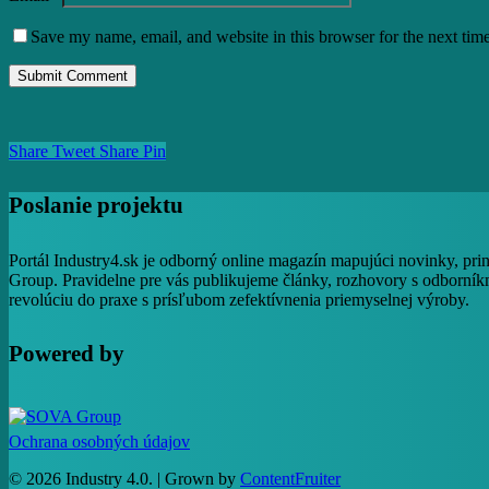
Save my name, email, and website in this browser for the next tim
Share
Tweet
Share
Pin
Poslanie projektu
Portál Industry4.sk je odborný online magazín mapujúci novinky, pri
Group. Pravidelne pre vás publikujeme články, rozhovory s odborníkm
revolúciu do praxe s prísľubom zefektívnenia priemyselnej výroby.
Powered by
Ochrana osobných údajov
© 2026 Industry 4.0. | Grown by
ContentFruiter