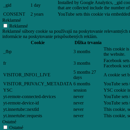
Installed by Google Analytics, _gid coo
_gid
1 day
that are collected include the number of
CONSENT
2 years
YouTube sets this cookie via embedded 
Reklamné
Reklamné
Reklamné súbory cookie sa používajú na poskytovanie relevantných
informácie na poskytovanie prispôsobených reklám.
Cookie
Dĺžka trvania
This cookie is
_fbp
3 months
the website.
Facebook sets 
fr
3 months
Facebook soci
5 months 27
VISITOR_INFO1_LIVE
A cookie set b
days
VISITOR_PRIVACY_METADATA
6 months
YouTube sets t
YSC
session
YSC cookie is
yt-remote-connected-devices
never
YouTube sets t
yt-remote-device-id
never
YouTube sets t
yt.innertube::nextId
never
This cookie, s
yt.innertube::requests
never
This cookie, s
Ostatné
Ostatné