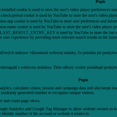
Popis
-installed cookie is used to store the user's video player preferences
t-check-period cookie is used by YouTube to store the user's video pla
sion-app cookie is used by YouTube to store user preferences and infor
sion-name cookie is used by YouTube to store the user's video player
:LAST_RESULT_ENTRY_KEY is used by YouTube to store the last search 
e user experience by providing more relevant search results in the futur
čových indexov výkonnosti webovej stránky, čo pomáha pri poskytovan
 interagujú s webovou stránkou. Tieto súbory cookie pomáhajú poskyto
Popis
ytics, calculates visitor, session and campaign data and also keeps track
 randomly generated number to recognize unique visitors.
ore and count page views.
Google Analytics and Google Tag Manager to allow website owners to tra
identity number of the account or website it relates to.