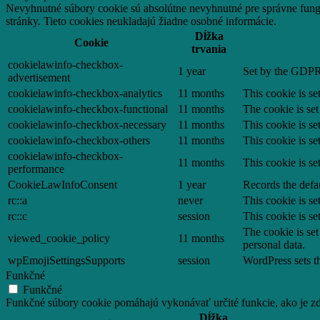
Nevyhnutné súbory cookie sú absolútne nevyhnutné pre správne fungo
stránky. Tieto cookies neukladajú žiadne osobné informácie.
Dĺžka
Cookie
trvania
cookielawinfo-checkbox-
1 year
Set by the GDPR 
advertisement
cookielawinfo-checkbox-analytics
11 months
This cookie is s
cookielawinfo-checkbox-functional
11 months
The cookie is se
cookielawinfo-checkbox-necessary
11 months
This cookie is s
cookielawinfo-checkbox-others
11 months
This cookie is s
cookielawinfo-checkbox-
11 months
This cookie is s
performance
CookieLawInfoConsent
1 year
Records the defau
rc::a
never
This cookie is se
rc::c
session
This cookie is se
The cookie is set
viewed_cookie_policy
11 months
personal data.
wpEmojiSettingsSupports
session
WordPress sets th
Funkčné
Funkčné
Funkčné súbory cookie pomáhajú vykonávať určité funkcie, ako je zdi
Dĺžka