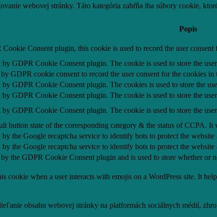
vanie webovej stránky. Táto kategória zahŕňa iba súbory cookie, kto
Popis
Cookie Consent plugin, this cookie is used to record the user consent f
et by GDPR Cookie Consent plugin. The cookie is used to store the user 
t by GDPR cookie consent to record the user consent for the cookies in 
et by GDPR Cookie Consent plugin. The cookies is used to store the use
et by GDPR Cookie Consent plugin. The cookie is used to store the user 
et by GDPR Cookie Consent plugin. The cookie is used to store the user
lt button state of the corresponding category & the status of CCPA. It
t by the Google recaptcha service to identify bots to protect the website
t by the Google recaptcha service to identify bots to protect the website
 by the GDPR Cookie Consent plugin and is used to store whether or not
is cookie when a user interacts with emojis on a WordPress site. It help
eľanie obsahu webovej stránky na platformách sociálnych médií, zhroma