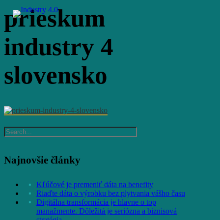
Skip
prieskum
to
Menu
main
content
industry 4
slovensko
Najnovšie články
Kľúčové je premeniť dáta na benefity
Riaďte dáta o výrobku bez plytvania vášho času
Digitálna transformácia je hlavne o top
manažmente. Dôležitá je seriózna a biznisová
stratégia