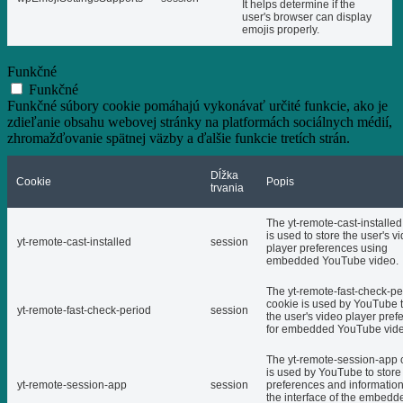
It helps determine if the
user's browser can display
emojis properly.
Funkčné
Funkčné
Funkčné súbory cookie pomáhajú vykonávať určité funkcie, ako je
zdieľanie obsahu webovej stránky na platformách sociálnych médií,
zhromažďovanie spätnej väzby a ďalšie funkcie tretích strán.
Dĺžka
Cookie
Popis
trvania
The yt-remote-cast-installed
is used to store the user's v
yt-remote-cast-installed
session
player preferences using
embedded YouTube video.
The yt-remote-fast-check-pe
cookie is used by YouTube t
yt-remote-fast-check-period
session
the user's video player pref
for embedded YouTube vide
The yt-remote-session-app 
is used by YouTube to store
yt-remote-session-app
session
preferences and informatio
the interface of the embedd