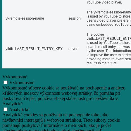
YouTube video player.
The yt-remote-session-nam
is used by YouTube to store
yt-remote-session-name
session
user's video player prefere
using embedded YouTube v
The cookie
ytidb::LAST_RESULT_EN
is used by YouTube to store 
search result entry that was
ytidb::LAST_RESULT_ENTRY_KEY
never
by the user. This informatio
to improve the user experie
providing more relevant se
results in the future.
Výkonnostné
Výkonnostné
Výkonnostné súbory cookie sa používajú na pochopenie a analýzu
kľúčových indexov výkonnosti webovej stránky, čo pomáha pri
poskytovaní lepšej používateľskej skúsenosti pre návštevníkov.
Analytické
Analytické
Analytické cookies sa používajú na pochopenie toho, ako
návštevníci interagujú s webovou stránkou. Tieto súbory cookie
pomáhajú poskytovať informácie o metrikách, ako je počet
návštevníkov, miera odchodov, zdroj návštevnosti atď.