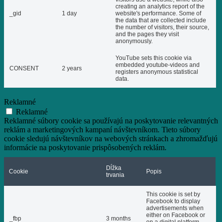
creating an analytics report of the
_gid
1 day
website's performance. Some of
the data that are collected include
the number of visitors, their source,
and the pages they visit
anonymously.
YouTube sets this cookie via
embedded youtube-videos and
CONSENT
2 years
registers anonymous statistical
data.
Reklamné
Reklamné
Reklamné súbory cookie sa používajú na poskytovanie relevantných
reklám a marketingových kampaní návštevníkom. Tieto súbory
cookie sledujú návštevníkov na webových stránkach a zhromažďujú
informácie na poskytovanie prispôsobených reklám.
Dĺžka
Cookie
Popis
trvania
This cookie is set by
Facebook to display
advertisements when
either on Facebook or
_fbp
3 months