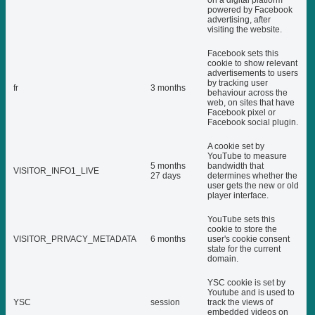
on a digital platform
powered by Facebook
advertising, after
visiting the website.
Facebook sets this
cookie to show relevant
advertisements to users
by tracking user
fr
3 months
behaviour across the
web, on sites that have
Facebook pixel or
Facebook social plugin.
A cookie set by
YouTube to measure
5 months
bandwidth that
VISITOR_INFO1_LIVE
27 days
determines whether the
user gets the new or old
player interface.
YouTube sets this
cookie to store the
VISITOR_PRIVACY_METADATA
6 months
user's cookie consent
state for the current
domain.
YSC cookie is set by
Youtube and is used to
YSC
session
track the views of
embedded videos on