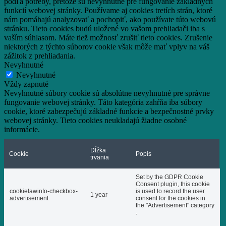
podľa potreby, pretože sú nevyhnutné pre fungovanie základných
funkcií webovej stránky.
Používame aj cookies tretích strán, ktoré
nám pomáhajú analyzovať a pochopiť, ako používate túto webovú
stránku.
Tieto cookies budú uložené vo vašom prehliadači iba s
vaším súhlasom.
Máte tiež možnosť zrušiť tieto cookies.
Zrušenie
niektorých z týchto súborov cookie však môže mať vplyv na váš
zážitok z prehliadania.
Nevyhnutné
Nevyhnutné
Vždy zapnuté
Nevyhnutné súbory cookie sú absolútne nevyhnutné pre správne
fungovanie webovej stránky. Táto kategória zahŕňa iba súbory
cookie, ktoré zabezpečujú základné funkcie a bezpečnostné prvky
webovej stránky. Tieto cookies neukladajú žiadne osobné
informácie.
Dĺžka
Cookie
Popis
trvania
Set by the GDPR Cookie
Consent plugin, this cookie
cookielawinfo-checkbox-
is used to record the user
1 year
advertisement
consent for the cookies in
the "Advertisement" category
.