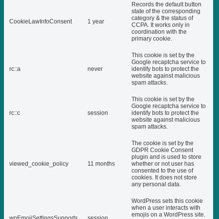
Records the default button
state of the corresponding
category & the status of
CookieLawInfoConsent
1 year
CCPA. It works only in
coordination with the
primary cookie.
This cookie is set by the
Google recaptcha service to
rc::a
never
identify bots to protect the
website against malicious
spam attacks.
This cookie is set by the
Google recaptcha service to
rc::c
session
identify bots to protect the
website against malicious
spam attacks.
The cookie is set by the
GDPR Cookie Consent
plugin and is used to store
viewed_cookie_policy
11 months
whether or not user has
consented to the use of
cookies. It does not store
any personal data.
WordPress sets this cookie
when a user interacts with
emojis on a WordPress site.
wpEmojiSettingsSupports
session