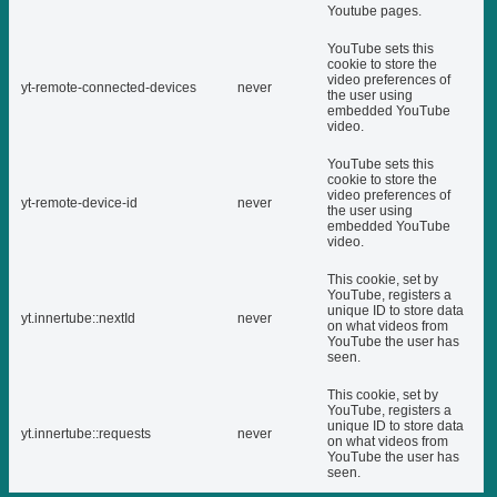
Youtube pages.
YouTube sets this
cookie to store the
video preferences of
yt-remote-connected-devices
never
the user using
embedded YouTube
video.
YouTube sets this
cookie to store the
video preferences of
yt-remote-device-id
never
the user using
embedded YouTube
video.
This cookie, set by
YouTube, registers a
unique ID to store data
yt.innertube::nextId
never
on what videos from
YouTube the user has
seen.
This cookie, set by
YouTube, registers a
unique ID to store data
yt.innertube::requests
never
on what videos from
YouTube the user has
seen.