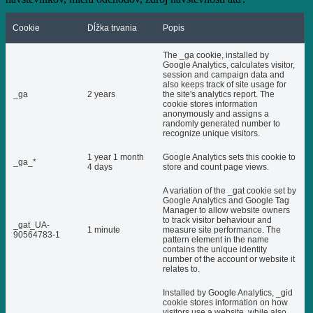
Cookie
Dĺžka trvania
Popis
The _ga cookie, installed by
Google Analytics, calculates visitor,
session and campaign data and
also keeps track of site usage for
_ga
2 years
the site's analytics report. The
cookie stores information
anonymously and assigns a
randomly generated number to
recognize unique visitors.
1 year 1 month
Google Analytics sets this cookie to
_ga_*
4 days
store and count page views.
A variation of the _gat cookie set by
Google Analytics and Google Tag
Manager to allow website owners
to track visitor behaviour and
_gat_UA-
1 minute
measure site performance. The
90564783-1
pattern element in the name
contains the unique identity
number of the account or website it
relates to.
Installed by Google Analytics, _gid
cookie stores information on how
visitors use a website, while also