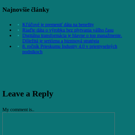
Najnovšie články
Kľúčové je premeniť dáta na benefity
Riaďte dáta o výrobku bez plytvania vášho času
Digitálna transformácia je hlavne o top manažmente.
Dôležitá je seriózna a biznisová stratégia
8. ročník Prieskumu Industry 4.0 v priemyselných
podnikoch
Leave a Reply
My comment is..