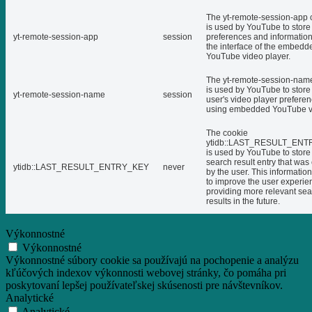
The yt-remote-session-app 
is used by YouTube to store
yt-remote-session-app
session
preferences and informatio
the interface of the embedd
YouTube video player.
The yt-remote-session-nam
is used by YouTube to store
yt-remote-session-name
session
user's video player prefere
using embedded YouTube v
The cookie
ytidb::LAST_RESULT_EN
is used by YouTube to store 
search result entry that was
ytidb::LAST_RESULT_ENTRY_KEY
never
by the user. This informatio
to improve the user experie
providing more relevant se
results in the future.
Výkonnostné
Výkonnostné
Výkonnostné súbory cookie sa používajú na pochopenie a analýzu
kľúčových indexov výkonnosti webovej stránky, čo pomáha pri
poskytovaní lepšej používateľskej skúsenosti pre návštevníkov.
Analytické
Analytické