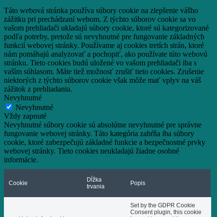
Táto webová stránka používa súbory cookie na zlepšenie vášho
zážitku pri prechádzaní webom.
Z týchto súborov cookie sa vo
vašom prehliadači ukladajú súbory cookie, ktoré sú kategorizované
podľa potreby, pretože sú nevyhnutné pre fungovanie základných
funkcií webovej stránky.
Používame aj cookies tretích strán, ktoré
nám pomáhajú analyzovať a pochopiť, ako používate túto webovú
stránku.
Tieto cookies budú uložené vo vašom prehliadači iba s
vaším súhlasom.
Máte tiež možnosť zrušiť tieto cookies.
Zrušenie
niektorých z týchto súborov cookie však môže mať vplyv na váš
zážitok z prehliadania.
Nevyhnutné
Nevyhnutné
Vždy zapnuté
Nevyhnutné súbory cookie sú absolútne nevyhnutné pre správne
fungovanie webovej stránky. Táto kategória zahŕňa iba súbory
cookie, ktoré zabezpečujú základné funkcie a bezpečnostné prvky
webovej stránky. Tieto cookies neukladajú žiadne osobné
informácie.
Dĺžka
Cookie
Popis
trvania
Set by the GDPR Cookie
Consent plugin, this cookie