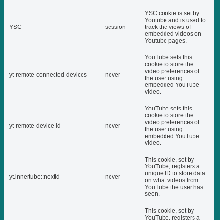
YSC cookie is set by
Youtube and is used to
YSC
session
track the views of
embedded videos on
Youtube pages.
YouTube sets this
cookie to store the
video preferences of
yt-remote-connected-devices
never
the user using
embedded YouTube
video.
YouTube sets this
cookie to store the
video preferences of
yt-remote-device-id
never
the user using
embedded YouTube
video.
This cookie, set by
YouTube, registers a
unique ID to store data
yt.innertube::nextId
never
on what videos from
YouTube the user has
seen.
This cookie, set by
YouTube, registers a