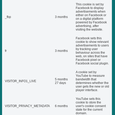
This cookie is set by
Facebook to display
advertisements when
either on Facebook or
_fbp
3 months
on a digital platform
powered by Facebook
advertising, after
visiting the website.
Facebook sets this
cookie to show relevant
advertisements to users
by tracking user
fr
3 months
behaviour across the
web, on sites that have
Facebook pixel or
Facebook social plugin.
A cookie set by
YouTube to measure
5 months
bandwidth that
VISITOR_INFO1_LIVE
27 days
determines whether the
user gets the new or old
player interface.
YouTube sets this
cookie to store the
VISITOR_PRIVACY_METADATA
6 months
user's cookie consent
state for the current
domain.