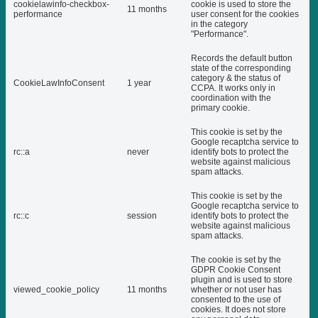
cookielawinfo-checkbox-
cookie is used to store the
11 months
performance
user consent for the cookies
in the category
"Performance".
Records the default button
state of the corresponding
category & the status of
CookieLawInfoConsent
1 year
CCPA. It works only in
coordination with the
primary cookie.
This cookie is set by the
Google recaptcha service to
rc::a
never
identify bots to protect the
website against malicious
spam attacks.
This cookie is set by the
Google recaptcha service to
rc::c
session
identify bots to protect the
website against malicious
spam attacks.
The cookie is set by the
GDPR Cookie Consent
plugin and is used to store
viewed_cookie_policy
11 months
whether or not user has
consented to the use of
cookies. It does not store