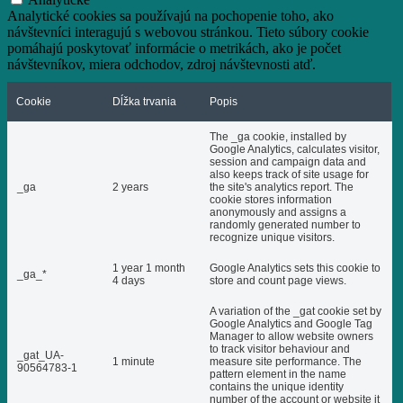
Analytické cookies sa používajú na pochopenie toho, ako
návštevníci interagujú s webovou stránkou. Tieto súbory cookie
pomáhajú poskytovať informácie o metrikách, ako je počet
návštevníkov, miera odchodov, zdroj návštevnosti atď.
Cookie
Dĺžka trvania
Popis
The _ga cookie, installed by
Google Analytics, calculates visitor,
session and campaign data and
also keeps track of site usage for
_ga
2 years
the site's analytics report. The
cookie stores information
anonymously and assigns a
randomly generated number to
recognize unique visitors.
1 year 1 month
Google Analytics sets this cookie to
_ga_*
4 days
store and count page views.
A variation of the _gat cookie set by
Google Analytics and Google Tag
Manager to allow website owners
to track visitor behaviour and
_gat_UA-
1 minute
measure site performance. The
90564783-1
pattern element in the name
contains the unique identity
number of the account or website it