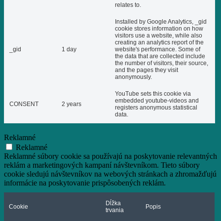
relates to.
Installed by Google Analytics, _gid
cookie stores information on how
visitors use a website, while also
creating an analytics report of the
_gid
1 day
website's performance. Some of
the data that are collected include
the number of visitors, their source,
and the pages they visit
anonymously.
YouTube sets this cookie via
embedded youtube-videos and
CONSENT
2 years
registers anonymous statistical
data.
Reklamné
Reklamné
Reklamné súbory cookie sa používajú na poskytovanie relevantných
reklám a marketingových kampaní návštevníkom. Tieto súbory
cookie sledujú návštevníkov na webových stránkach a zhromažďujú
informácie na poskytovanie prispôsobených reklám.
Dĺžka
Cookie
Popis
trvania