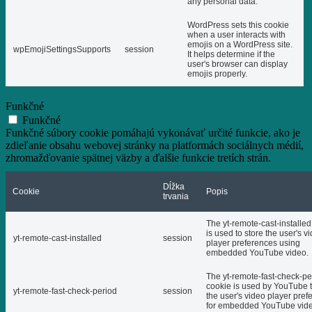
any personal data.
WordPress sets this cookie
when a user interacts with
emojis on a WordPress site.
wpEmojiSettingsSupports
session
It helps determine if the
user's browser can display
emojis properly.
Funkčné
Funkčné
Funkčné súbory cookie pomáhajú vykonávať určité funkcie, ako je
zdieľanie obsahu webovej stránky na platformách sociálnych médií,
zhromažďovanie spätnej väzby a ďalšie funkcie tretích strán.
Dĺžka
Cookie
Popis
trvania
The yt-remote-cast-installed
is used to store the user's v
yt-remote-cast-installed
session
player preferences using
embedded YouTube video.
The yt-remote-fast-check-pe
cookie is used by YouTube t
yt-remote-fast-check-period
session
the user's video player pref
for embedded YouTube vide