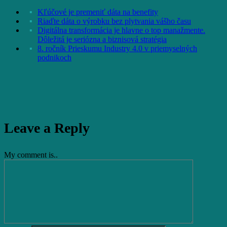
Kľúčové je premeniť dáta na benefity
Riaďte dáta o výrobku bez plytvania vášho času
Digitálna transformácia je hlavne o top manažmente.
Dôležitá je seriózna a biznisová stratégia
8. ročník Prieskumu Industry 4.0 v priemyselných
podnikoch
Leave a Reply
My comment is..