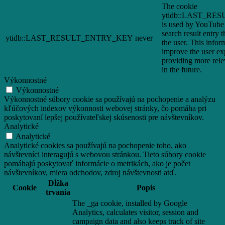
The cookie
ytidb::LAST_R
is used by YouTube t
search result entry 
ytidb::LAST_RESULT_ENTRY_KEY
never
the user. This infor
improve the user ex
providing more relev
in the future.
Výkonnostné
Výkonnostné
Výkonnostné súbory cookie sa používajú na pochopenie a analýzu
kľúčových indexov výkonnosti webovej stránky, čo pomáha pri
poskytovaní lepšej používateľskej skúsenosti pre návštevníkov.
Analytické
Analytické
Analytické cookies sa používajú na pochopenie toho, ako
návštevníci interagujú s webovou stránkou. Tieto súbory cookie
pomáhajú poskytovať informácie o metrikách, ako je počet
návštevníkov, miera odchodov, zdroj návštevnosti atď.
Dĺžka
Cookie
Popis
trvania
The _ga cookie, installed by Google
Analytics, calculates visitor, session and
campaign data and also keeps track of site