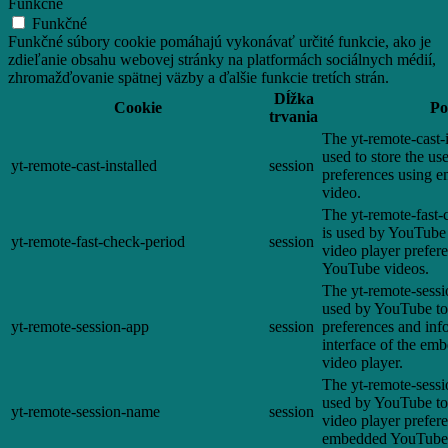
Funkčné
Funkčné
Funkčné súbory cookie pomáhajú vykonávať určité funkcie, ako je
zdieľanie obsahu webovej stránky na platformách sociálnych médií,
zhromažďovanie spätnej väzby a ďalšie funkcie tretích strán.
Dĺžka
Cookie
Po
trvania
The yt-remote-cast-i
used to store the us
yt-remote-cast-installed
session
preferences using
video.
The yt-remote-fast-
is used by YouTube t
yt-remote-fast-check-period
session
video player prefer
YouTube videos.
The yt-remote-sessi
used by YouTube to 
yt-remote-session-app
session
preferences and inf
interface of the e
video player.
The yt-remote-sessi
used by YouTube to 
yt-remote-session-name
session
video player prefer
embedded YouTube 