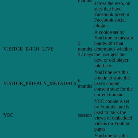
months
across the web, on
sites that have
Facebook pixel or
Facebook social
plugin.
A cookie set by
YouTube to measure
5
bandwidth that
VISITOR_INFO1_LIVE
months
determines whether
27 days
the user gets the
new or old player
interface.
YouTube sets this
cookie to store the
6
VISITOR_PRIVACY_METADATA
user's cookie
months
consent state for the
current domain.
YSC cookie is set
by Youtube and is
used to track the
YSC
session
views of embedded
videos on Youtube
pages.
YouTube sets this