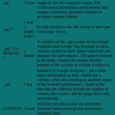
_ga
2 years
usage for the site's analytics report. The
cookie stores information anonymously and
assigns a randomly generated number to
recognize unique visitors.
1 year
1
Google Analytics sets this cookie to store and
_ga_*
month
count page views.
4 days
A variation of the _gat cookie set by Google
Analytics and Google Tag Manager to allow
_gat_UA-
1
website owners to track visitor behaviour and
90564783-
minute
measure site performance. The pattern element
1
in the name contains the unique identity
number of the account or website it relates to.
Installed by Google Analytics, _gid cookie
stores information on how visitors use a
website, while also creating an analytics report
_gid
1 day
of the website's performance. Some of the
data that are collected include the number of
visitors, their source, and the pages they visit
anonymously.
YouTube sets this cookie via embedded
CONSENT
2 years
youtube-videos and registers anonymous
statistical data.