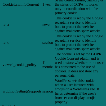
of the corresponding category &
CookieLawInfoConsent
1 year
the status of CCPA. It works
only in coordination with the
primary cookie.
This cookie is set by the Google
recaptcha service to identify
rc::a
never
bots to protect the website
against malicious spam attacks.
This cookie is set by the Google
recaptcha service to identify
rc::c
session
bots to protect the website
against malicious spam attacks.
The cookie is set by the GDPR
Cookie Consent plugin and is
11
used to store whether or not user
viewed_cookie_policy
months
has consented to the use of
cookies. It does not store any
personal data.
WordPress sets this cookie
when a user interacts with
emojis on a WordPress site. It
wpEmojiSettingsSupports
session
helps determine if the user's
browser can display emojis
properly.