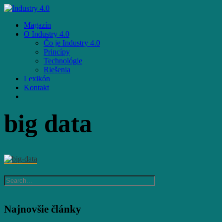
Skip
to
Menu
Magazín
main
O Industry 4.0
content
Čo je Industry 4.0
Princípy
Technológie
Riešenia
Lexikón
Kontakt
facebook
email
big data
Najnovšie články