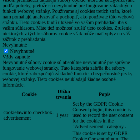
podľa potreby, pretože sú nevyhnutné pre fungovanie základných
funkcií webovej stránky.
Používame aj cookies tretích strán, ktoré
nám pomáhajú analyzovať a pochopiť, ako používate túto webovú
stránku.
Tieto cookies budú uložené vo vašom prehliadači iba s
vaším súhlasom.
Máte tiež možnosť zrušiť tieto cookies.
Zrušenie
niektorých z týchto súborov cookie však môže mať vplyv na váš
zážitok z prehliadania.
Nevyhnutné
Nevyhnutné
Vždy zapnuté
Nevyhnutné súbory cookie sú absolútne nevyhnutné pre správne
fungovanie webovej stránky. Táto kategória zahŕňa iba súbory
cookie, ktoré zabezpečujú základné funkcie a bezpečnostné prvky
webovej stránky. Tieto cookies neukladajú žiadne osobné
informácie.
Dĺžka
Cookie
Popis
trvania
Set by the GDPR Cookie
Consent plugin, this cookie is
cookielawinfo-checkbox-
1 year
used to record the user consent
advertisement
for the cookies in the
"Advertisement" category .
This cookie is set by GDPR
Cookie Consent plugin. The