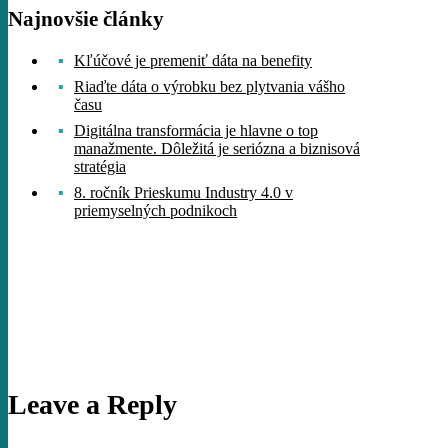
Najnovšie články
Kľúčové je premeniť dáta na benefity
Riaďte dáta o výrobku bez plytvania vášho
času
Digitálna transformácia je hlavne o top
manažmente. Dôležitá je seriózna a biznisová
stratégia
8. ročník Prieskumu Industry 4.0 v
priemyselných podnikoch
Leave a Reply