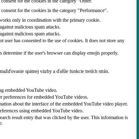
consent for the cookies in the category "Other.
 consent for the cookies in the category "Performance".
 works only in coordination with the primary cookie.
 against malicious spam attacks.
 against malicious spam attacks.
 user has consented to the use of cookies. It does not store any
s determine if the user's browser can display emojis properly.
žďovanie spätnej väzby a ďalšie funkcie tretích strán.
 using embedded YouTube video.
yer preferences for embedded YouTube videos.
mation about the interface of the embedded YouTube video player.
 preferences using embedded YouTube video.
result entry that was clicked by the user. This information is
e.