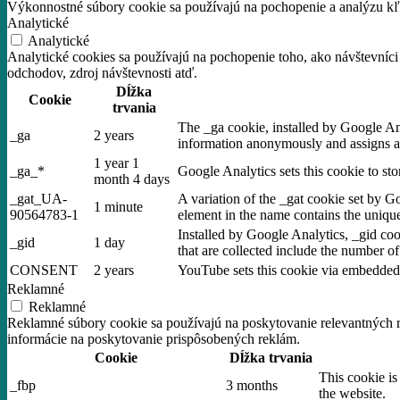
Výkonnostné súbory cookie sa používajú na pochopenie a analýzu kľú
Analytické
Analytické
Analytické cookies sa používajú na pochopenie toho, ako návštevníci
odchodov, zdroj návštevnosti atď.
Dĺžka
Cookie
trvania
The _ga cookie, installed by Google Anal
_ga
2 years
information anonymously and assigns a
1 year 1
_ga_*
Google Analytics sets this cookie to st
month 4 days
_gat_UA-
A variation of the _gat cookie set by 
1 minute
90564783-1
element in the name contains the unique 
Installed by Google Analytics, _gid coo
_gid
1 day
that are collected include the number of
CONSENT
2 years
YouTube sets this cookie via embedded 
Reklamné
Reklamné
Reklamné súbory cookie sa používajú na poskytovanie relevantných
informácie na poskytovanie prispôsobených reklám.
Cookie
Dĺžka trvania
This cookie is
_fbp
3 months
the website.