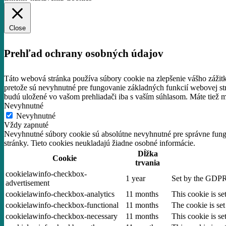
Close
Prehľad ochrany osobných údajov
Táto webová stránka používa súbory cookie na zlepšenie vášho zážit
pretože sú nevyhnutné pre fungovanie základných funkcií webovej st
budú uložené vo vašom prehliadači iba s vaším súhlasom.
Máte tiež m
Nevyhnutné
Nevyhnutné
Vždy zapnuté
Nevyhnutné súbory cookie sú absolútne nevyhnutné pre správne fungo
stránky. Tieto cookies neukladajú žiadne osobné informácie.
Dĺžka
Cookie
trvania
cookielawinfo-checkbox-
1 year
Set by the GDPR 
advertisement
cookielawinfo-checkbox-analytics
11 months
This cookie is s
cookielawinfo-checkbox-functional
11 months
The cookie is se
cookielawinfo-checkbox-necessary
11 months
This cookie is s