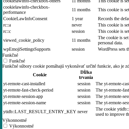
cookielawinfo-checkbox-others
11 months
This cookie is s
cookielawinfo-checkbox-
11 months
This cookie is s
performance
CookieLawInfoConsent
1 year
Records the defau
rc::a
never
This cookie is se
rc::c
session
This cookie is se
The cookie is set
viewed_cookie_policy
11 months
personal data.
wpEmojiSettingsSupports
session
WordPress sets th
Funkčné
Funkčné
Funkčné súbory cookie pomáhajú vykonávať určité funkcie, ako je zdi
Dĺžka
Cookie
trvania
yt-remote-cast-installed
session
The yt-remote-cast
yt-remote-fast-check-period
session
The yt-remote-fas
yt-remote-session-app
session
The yt-remote-ses
yt-remote-session-name
session
The yt-remote-ses
The cookie ytidb:
ytidb::LAST_RESULT_ENTRY_KEY
never
used to improve th
Výkonnostné
Výkonnostné