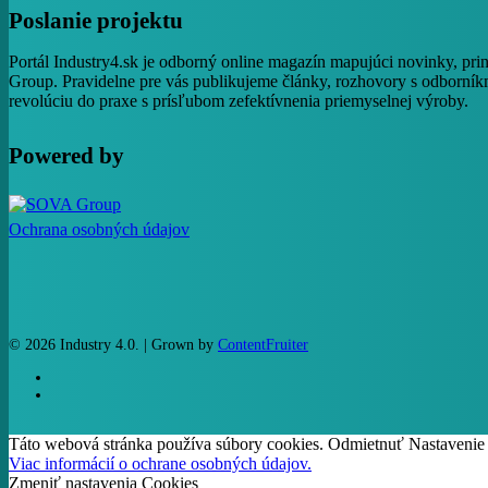
Poslanie projektu
Portál Industry4.sk je odborný online magazín mapujúci novinky, pri
Group. Pravidelne pre vás publikujeme články, rozhovory s odborníkm
revolúciu do praxe s prísľubom zefektívnenia priemyselnej výroby.
Powered by
Ochrana osobných údajov
© 2026 Industry 4.0. | Grown by
ContentFruiter
facebook
RSS
Táto webová stránka používa súbory cookies.
Odmietnuť
Nastavenie
Viac informácií o ochrane osobných údajov.
Zmeniť nastavenia Cookies