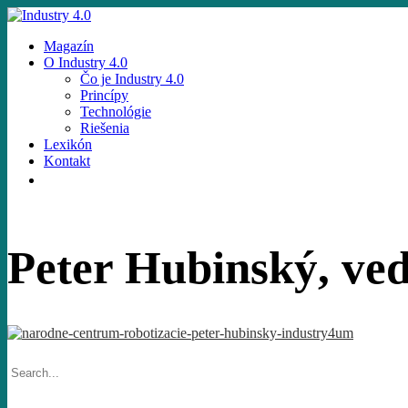
Skip
to
Menu
Magazín
main
O Industry 4.0
content
Čo je Industry 4.0
Princípy
Technológie
Riešenia
Lexikón
Kontakt
facebook
email
Peter Hubinský, ve