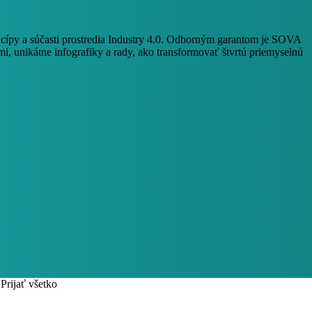
ncípy a súčasti prostredia Industry 4.0. Odborným garantom je SOVA
i, unikátne infografiky a rady, ako transformovať štvrtú priemyselnú
Prijať všetko