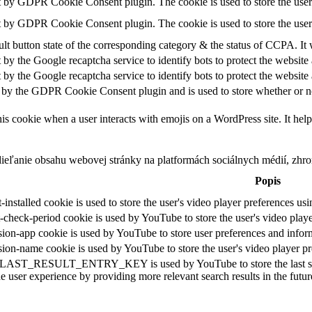
et by GDPR Cookie Consent plugin. The cookie is used to store the user 
et by GDPR Cookie Consent plugin. The cookie is used to store the user
lt button state of the corresponding category & the status of CCPA. It
t by the Google recaptcha service to identify bots to protect the website
t by the Google recaptcha service to identify bots to protect the website
 by the GDPR Cookie Consent plugin and is used to store whether or not
is cookie when a user interacts with emojis on a WordPress site. It help
eľanie obsahu webovej stránky na platformách sociálnych médií, zhroma
Popis
-installed cookie is used to store the user's video player preferences
t-check-period cookie is used by YouTube to store the user's video pla
sion-app cookie is used by YouTube to store user preferences and infor
sion-name cookie is used by YouTube to store the user's video player
:LAST_RESULT_ENTRY_KEY is used by YouTube to store the last search 
e user experience by providing more relevant search results in the futur