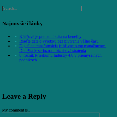
Najnovšie články
Kľúčové je premeniť dáta na benefity
Riaďte dáta o výrobku bez plytvania vášho času
Digitálna transformácia je hlavne o top manažmente.
Dôležitá je seriózna a biznisová stratégia
8. ročník Prieskumu Industry 4.0 v priemyselných
podnikoch
Leave a Reply
My comment is..