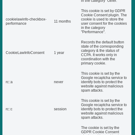
in the category "Other.
This cookie is set by GDPR
Cookie Consent plugin. The
cookielawinfo-checkbox-
cookie is used to store the
11 months
performance
user consent for the cookies
in the category
"Performance".
Records the default button
state of the corresponding
category & the status of
CookieLawInfoConsent
1 year
CCPA. It works only in
coordination with the
primary cookie.
This cookie is set by the
Google recaptcha service to
rc::a
never
identify bots to protect the
website against malicious
spam attacks.
This cookie is set by the
Google recaptcha service to
rc::c
session
identify bots to protect the
website against malicious
spam attacks.
The cookie is set by the
GDPR Cookie Consent