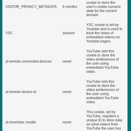
cookie to store the
VISITOR_PRIVACY_METADATA
6 months
user's cookie consent
state for the current
domain.
YSC cookie is set by
Youtube and is used to
YSC
session
track the views of
embedded videos on
Youtube pages.
YouTube sets this
cookie to store the
video preferences of
yt-remote-connected-devices
never
the user using
embedded YouTube
video.
YouTube sets this
cookie to store the
video preferences of
yt-remote-device-id
never
the user using
embedded YouTube
video.
This cookie, set by
YouTube, registers a
unique ID to store data
yt.innertube::nextId
never
on what videos from
YouTube the user has