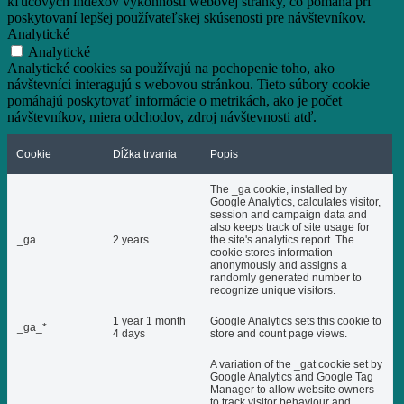
kľúčových indexov výkonnosti webovej stránky, čo pomáha pri
poskytovaní lepšej používateľskej skúsenosti pre návštevníkov.
Analytické
Analytické
Analytické cookies sa používajú na pochopenie toho, ako
návštevníci interagujú s webovou stránkou. Tieto súbory cookie
pomáhajú poskytovať informácie o metrikách, ako je počet
návštevníkov, miera odchodov, zdroj návštevnosti atď.
Cookie
Dĺžka trvania
Popis
The _ga cookie, installed by
Google Analytics, calculates visitor,
session and campaign data and
also keeps track of site usage for
_ga
2 years
the site's analytics report. The
cookie stores information
anonymously and assigns a
randomly generated number to
recognize unique visitors.
1 year 1 month
Google Analytics sets this cookie to
_ga_*
4 days
store and count page views.
A variation of the _gat cookie set by
Google Analytics and Google Tag
Manager to allow website owners
to track visitor behaviour and