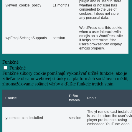
plugin and is used to store
viewed_cookie_policy
11 months
whether or not user has
consented to the use of
cookies. It does not store
any personal data.
WordPress sets this cookie
when a user interacts with
emojis on a WordPress site.
wpEmojiSettingsSupports
session
It helps determine if the
user's browser can display
emojis properly.
Funkčné
Funkčné
Funkčné súbory cookie pomáhajú vykonávať určité funkcie, ako je
zdieľanie obsahu webovej stránky na platformách sociálnych médií,
zhromažďovanie spätnej väzby a ďalšie funkcie tretích strán.
Dĺžka
Cookie
Popis
trvania
The yt-remote-cast-installed
is used to store the user's v
yt-remote-cast-installed
session
player preferences using
embedded YouTube video.