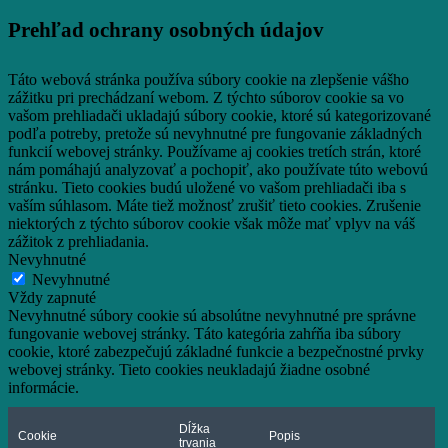
Prehľad ochrany osobných údajov
Táto webová stránka používa súbory cookie na zlepšenie vášho
zážitku pri prechádzaní webom.
Z týchto súborov cookie sa vo
vašom prehliadači ukladajú súbory cookie, ktoré sú kategorizované
podľa potreby, pretože sú nevyhnutné pre fungovanie základných
funkcií webovej stránky.
Používame aj cookies tretích strán, ktoré
nám pomáhajú analyzovať a pochopiť, ako používate túto webovú
stránku.
Tieto cookies budú uložené vo vašom prehliadači iba s
vaším súhlasom.
Máte tiež možnosť zrušiť tieto cookies.
Zrušenie
niektorých z týchto súborov cookie však môže mať vplyv na váš
zážitok z prehliadania.
Nevyhnutné
Nevyhnutné
Vždy zapnuté
Nevyhnutné súbory cookie sú absolútne nevyhnutné pre správne
fungovanie webovej stránky. Táto kategória zahŕňa iba súbory
cookie, ktoré zabezpečujú základné funkcie a bezpečnostné prvky
webovej stránky. Tieto cookies neukladajú žiadne osobné
informácie.
Dĺžka
Cookie
Popis
trvania