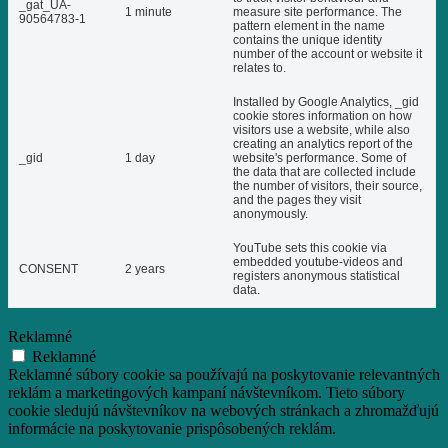
_gat_UA-
1 minute
measure site performance. The
90564783-1
pattern element in the name
contains the unique identity
number of the account or website it
relates to.
Installed by Google Analytics, _gid
cookie stores information on how
visitors use a website, while also
creating an analytics report of the
_gid
1 day
website's performance. Some of
the data that are collected include
the number of visitors, their source,
and the pages they visit
anonymously.
YouTube sets this cookie via
embedded youtube-videos and
CONSENT
2 years
registers anonymous statistical
data.
Reklamné
Reklamné
Reklamné súbory cookie sa používajú na poskytovanie relevantných
reklám a marketingových kampaní návštevníkom. Tieto súbory
cookie sledujú návštevníkov na webových stránkach a zhromažďujú
informácie na poskytovanie prispôsobených reklám.