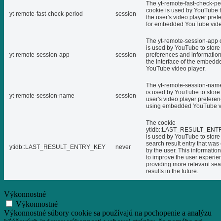
The yt-remote-fast-check-pe
cookie is used by YouTube t
yt-remote-fast-check-period
session
the user's video player pref
for embedded YouTube vide
The yt-remote-session-app 
is used by YouTube to store
yt-remote-session-app
session
preferences and informatio
the interface of the embedd
YouTube video player.
The yt-remote-session-nam
is used by YouTube to store
yt-remote-session-name
session
user's video player prefere
using embedded YouTube v
The cookie
ytidb::LAST_RESULT_EN
is used by YouTube to store 
search result entry that was
ytidb::LAST_RESULT_ENTRY_KEY
never
by the user. This informatio
to improve the user experie
providing more relevant se
results in the future.
Výkonnostné
Výkonnostné
Výkonnostné súbory cookie sa používajú na pochopenie a analýzu