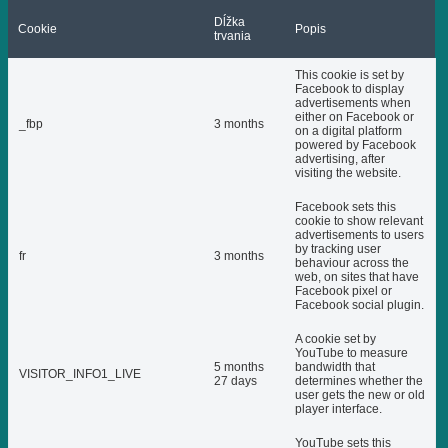
Dĺžka
Cookie
Popis
trvania
This cookie is set by
Facebook to display
advertisements when
either on Facebook or
_fbp
3 months
on a digital platform
powered by Facebook
advertising, after
visiting the website.
Facebook sets this
cookie to show relevant
advertisements to users
by tracking user
fr
3 months
behaviour across the
web, on sites that have
Facebook pixel or
Facebook social plugin.
A cookie set by
YouTube to measure
5 months
bandwidth that
VISITOR_INFO1_LIVE
27 days
determines whether the
user gets the new or old
player interface.
YouTube sets this