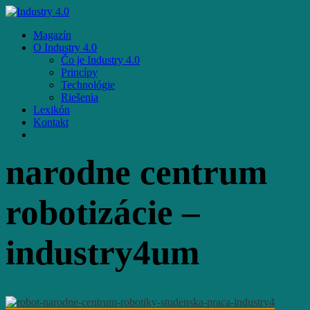
Skip
to
Menu
Magazín
main
O Industry 4.0
content
Čo je Industry 4.0
Princípy
Technológie
Riešenia
Lexikón
Kontakt
facebook
email
narodne centrum
robotizácie –
industry4um