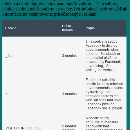
reklám a marketingových kampaní návštevníkom. Tieto súbory
cookie sledujú návštevníkov na webových stránkach a zhromažďujú
informácie na poskytovanie prispôsobených reklám.
Dĺžka
Cookie
Popis
trvania
This cookie is set by
Facebook to display
advertisements when
either on Facebook or
_fbp
3 months
on a digital platform
powered by Facebook
advertising, after
visiting the website.
Facebook sets this
cookie to show relevant
advertisements to users
by tracking user
fr
3 months
behaviour across the
web, on sites that have
Facebook pixel or
Facebook social plugin.
A cookie set by
YouTube to measure
5 months
bandwidth that
VISITOR_INFO1_LIVE