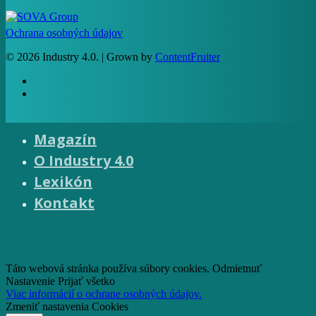
Ochrana osobných údajov
© 2026 Industry 4.0. | Grown by
ContentFruiter
facebook
RSS
Magazín
O Industry 4.0
Lexikón
Čo je Industry 4.0
Kontakt
Princípy
Technológie
Riešenia
facebook
email
Táto webová stránka používa súbory cookies.
Odmietnuť
Nastavenie
Prijať všetko
Viac informácií o ochrane osobných údajov.
Zmeniť nastavenia Cookies