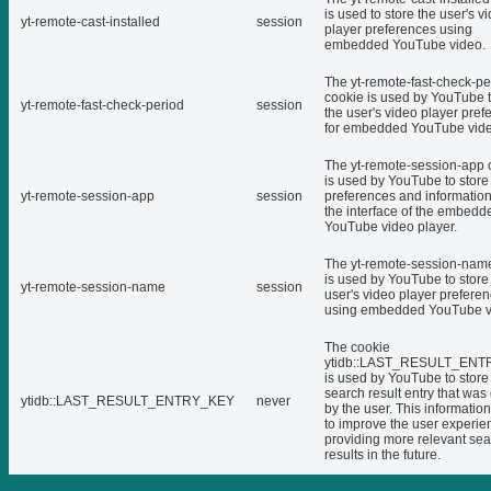
is used to store the user's v
yt-remote-cast-installed
session
player preferences using
embedded YouTube video.
The yt-remote-fast-check-pe
cookie is used by YouTube t
yt-remote-fast-check-period
session
the user's video player pref
for embedded YouTube vide
The yt-remote-session-app 
is used by YouTube to store
yt-remote-session-app
session
preferences and informatio
the interface of the embedd
YouTube video player.
The yt-remote-session-nam
is used by YouTube to store
yt-remote-session-name
session
user's video player prefere
using embedded YouTube v
The cookie
ytidb::LAST_RESULT_EN
is used by YouTube to store 
search result entry that was
ytidb::LAST_RESULT_ENTRY_KEY
never
by the user. This informatio
to improve the user experie
providing more relevant se
results in the future.