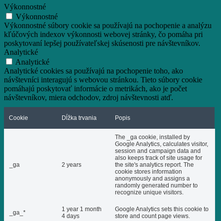
Výkonnostné
Výkonnostné
Výkonnostné súbory cookie sa používajú na pochopenie a analýzu
kľúčových indexov výkonnosti webovej stránky, čo pomáha pri
poskytovaní lepšej používateľskej skúsenosti pre návštevníkov.
Analytické
Analytické
Analytické cookies sa používajú na pochopenie toho, ako
návštevníci interagujú s webovou stránkou. Tieto súbory cookie
pomáhajú poskytovať informácie o metrikách, ako je počet
návštevníkov, miera odchodov, zdroj návštevnosti atď.
Cookie
Dĺžka trvania
Popis
The _ga cookie, installed by
Google Analytics, calculates visitor,
session and campaign data and
also keeps track of site usage for
_ga
2 years
the site's analytics report. The
cookie stores information
anonymously and assigns a
randomly generated number to
recognize unique visitors.
1 year 1 month
Google Analytics sets this cookie to
_ga_*
4 days
store and count page views.