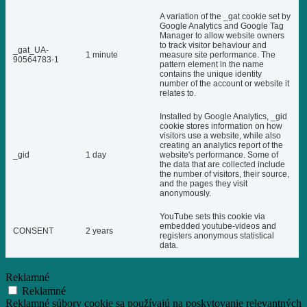
A variation of the _gat cookie set by
Google Analytics and Google Tag
Manager to allow website owners
to track visitor behaviour and
_gat_UA-
1 minute
measure site performance. The
90564783-1
pattern element in the name
contains the unique identity
number of the account or website it
relates to.
Installed by Google Analytics, _gid
cookie stores information on how
visitors use a website, while also
creating an analytics report of the
_gid
1 day
website's performance. Some of
the data that are collected include
the number of visitors, their source,
and the pages they visit
anonymously.
YouTube sets this cookie via
embedded youtube-videos and
CONSENT
2 years
registers anonymous statistical
data.
Reklamné
Reklamné
Reklamné súbory cookie sa používajú na poskytovanie relevantných