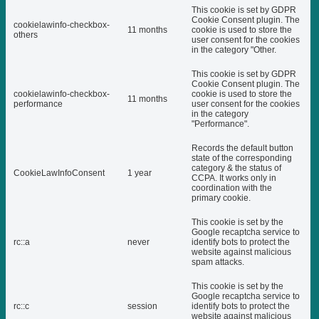
This cookie is set by GDPR
Cookie Consent plugin. The
cookielawinfo-checkbox-
11 months
cookie is used to store the
others
user consent for the cookies
in the category "Other.
This cookie is set by GDPR
Cookie Consent plugin. The
cookielawinfo-checkbox-
cookie is used to store the
11 months
performance
user consent for the cookies
in the category
"Performance".
Records the default button
state of the corresponding
category & the status of
CookieLawInfoConsent
1 year
CCPA. It works only in
coordination with the
primary cookie.
This cookie is set by the
Google recaptcha service to
rc::a
never
identify bots to protect the
website against malicious
spam attacks.
This cookie is set by the
Google recaptcha service to
rc::c
session
identify bots to protect the
website against malicious