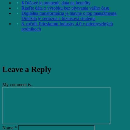
Kľúčové je premeniť dáta na benefity
Riaďte dáta o výrobku bez plytvania vášho času
Digitálna transformácia je hlavne o top manažmente.
Dôležitá je seriózna a biznisová stratégia
8. ročník Prieskumu Industry 4.0 v priemyselných
podnikoch
Leave a Reply
My comment is..
Name
*