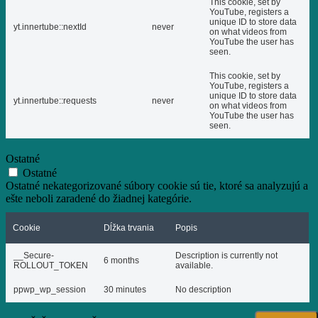
This cookie, set by
YouTube, registers a
unique ID to store data
yt.innertube::nextId
never
on what videos from
YouTube the user has
seen.
This cookie, set by
YouTube, registers a
unique ID to store data
yt.innertube::requests
never
on what videos from
YouTube the user has
seen.
Ostatné
Ostatné
Ostatné nekategorizované súbory cookie sú tie, ktoré sa analyzujú a
ešte neboli zaradené do žiadnej kategórie.
Cookie
Dĺžka trvania
Popis
__Secure-
Description is currently not
6 months
ROLLOUT_TOKEN
available.
ppwp_wp_session
30 minutes
No description