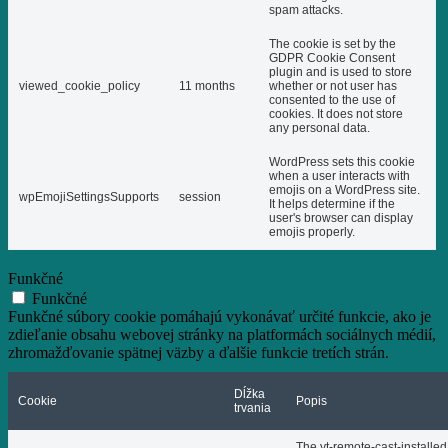
spam attacks.
The cookie is set by the
GDPR Cookie Consent
plugin and is used to store
viewed_cookie_policy
11 months
whether or not user has
consented to the use of
cookies. It does not store
any personal data.
WordPress sets this cookie
when a user interacts with
emojis on a WordPress site.
wpEmojiSettingsSupports
session
It helps determine if the
user's browser can display
emojis properly.
Funkčné
Funkčné
Funkčné súbory cookie pomáhajú vykonávať určité funkcie, ako je
zdieľanie obsahu webovej stránky na platformách sociálnych médií,
zhromažďovanie spätnej väzby a ďalšie funkcie tretích strán.
Dĺžka
Cookie
Popis
trvania
The yt-remote-cast-installed