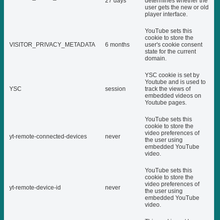
27 days
determines whether the
user gets the new or old
player interface.
YouTube sets this
cookie to store the
VISITOR_PRIVACY_METADATA
6 months
user's cookie consent
state for the current
domain.
YSC cookie is set by
Youtube and is used to
YSC
session
track the views of
embedded videos on
Youtube pages.
YouTube sets this
cookie to store the
video preferences of
yt-remote-connected-devices
never
the user using
embedded YouTube
video.
YouTube sets this
cookie to store the
video preferences of
yt-remote-device-id
never
the user using
embedded YouTube
video.