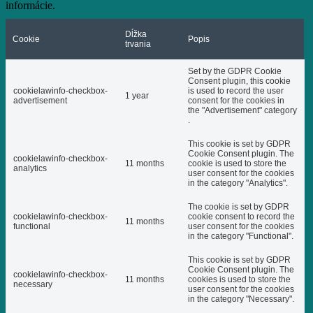
informácie.
Dĺžka
Cookie
Popis
trvania
Set by the GDPR Cookie
Consent plugin, this cookie
cookielawinfo-checkbox-
is used to record the user
1 year
advertisement
consent for the cookies in
the "Advertisement" category
.
This cookie is set by GDPR
Cookie Consent plugin. The
cookielawinfo-checkbox-
11 months
cookie is used to store the
analytics
user consent for the cookies
in the category "Analytics".
The cookie is set by GDPR
cookielawinfo-checkbox-
cookie consent to record the
11 months
functional
user consent for the cookies
in the category "Functional".
This cookie is set by GDPR
Cookie Consent plugin. The
cookielawinfo-checkbox-
11 months
cookies is used to store the
necessary
user consent for the cookies
in the category "Necessary".