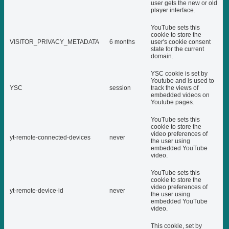
user gets the new or old
player interface.
YouTube sets this
cookie to store the
VISITOR_PRIVACY_METADATA
6 months
user's cookie consent
state for the current
domain.
YSC cookie is set by
Youtube and is used to
YSC
session
track the views of
embedded videos on
Youtube pages.
YouTube sets this
cookie to store the
video preferences of
yt-remote-connected-devices
never
the user using
embedded YouTube
video.
YouTube sets this
cookie to store the
video preferences of
yt-remote-device-id
never
the user using
embedded YouTube
video.
This cookie, set by