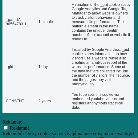
A variation of the _gat cookie set by
Google Analytics and Google Tag
Manager to allow website owners
to track visitor behaviour and
_gat_UA-
1 minute
measure site performance. The
90564783-1
pattern element in the name
contains the unique identity
number of the account or website it
relates to.
Installed by Google Analytics, _gid
cookie stores information on how
visitors use a website, while also
creating an analytics report of the
_gid
1 day
website's performance. Some of
the data that are collected include
the number of visitors, their source,
and the pages they visit
anonymously.
YouTube sets this cookie via
embedded youtube-videos and
CONSENT
2 years
registers anonymous statistical
data.
Reklamné
Reklamné
Reklamné súbory cookie sa používajú na poskytovanie relevantných