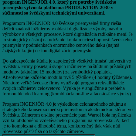
program INGENJÖR 4.0, ktorý pre potreby švédskeho
priemyslu vytvorila platforma PRODUKTION 2030 v
súčinnosti so švédskymi technickými univerzitami.
Programom INGENJÖR 4.0 švédske priemyselné firmy riešia
deficit znalostí inžinierov v oblasti digitalizácie výroby, návrhu
výrobkov a všetkých procesov, ktoré digitalizácia radikálne mení. Je
to strategický nástroj na udržanie konkurencieschopnosti švédskeho
priemyslu v podmienkach enormného cenového tlaku (najmä
ázijských krajín) cestou digitalizácie priemyslu.
Do zabezpečenia štúdia je zapojených všetkých trinásť univerzít vo
Švédsku. Firmy posielajú svojich inžinierov na štúdium príslušných
modulov (aktuálne 15 modulov) za symbolický poplatok.
Absolvovanie každého modulu trvá 5 týždňov (4 hodiny týždenne).
Niektoré veľké švédske firmy využívajú program rekvalifikácie
svojich inžinierov celosvetovo. Výuka je v angličtine a prebieha
formou blended learning (kombinácia on-line a face-to-face výuky).
Program INGENJÖR 4.0 je výsledkom celonárodného záujmu a
strategického konsenzu medzi priemyslom a akademickou sférou vo
Švédsku. Zámerom on-line prezentácie pani Warrol bola myšlienka
vzniku obdobného vzdelávacieho programu na Slovensku. Aj keď
je to komplexná a dlhodobá téma, konkurenčný tlak však núti
Slovensko púšťať sa do takýchto zámerov.