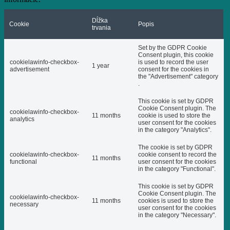
Dĺžka
Cookie
Popis
trvania
Set by the GDPR Cookie
Consent plugin, this cookie
cookielawinfo-checkbox-
is used to record the user
1 year
advertisement
consent for the cookies in
the "Advertisement" category
.
This cookie is set by GDPR
Cookie Consent plugin. The
cookielawinfo-checkbox-
11 months
cookie is used to store the
analytics
user consent for the cookies
in the category "Analytics".
The cookie is set by GDPR
cookielawinfo-checkbox-
cookie consent to record the
11 months
functional
user consent for the cookies
in the category "Functional".
This cookie is set by GDPR
Cookie Consent plugin. The
cookielawinfo-checkbox-
11 months
cookies is used to store the
necessary
user consent for the cookies
in the category "Necessary".