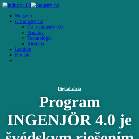
Skip
to
Menu
Magazín
main
O Industry 4.0
content
Čo je Industry 4.0
Princípy
Technológie
Riešenia
Lexikón
Kontakt
facebook
email
Digitalizácia
Program
INGENJÖR 4.0 je
švédskym riešením