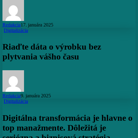
Redakcia
17. januára 2025
Riaďte
Digitalizácia
dáta
o
Riaďte dáta o výrobku bez
výrobku
bez
plytvania vášho času
plytvania
vášho
času
Redakcia
9. januára 2025
Digitálna
Digitalizácia
transformácia
je
Digitálna transformácia je hlavne o
hlavne
o
top manažmente. Dôležitá je
top
manažmente.
seriózna a biznisová stratégia