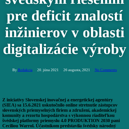
pre deficit znalostí
inžinierov v oblasti
digitalizácie výroby
By
Redakcia
20. júna 2021
26 augusta, 2021
No Comments
Z iniciatívy Slovenskej inovačnej a energetickej agentúry
(SIEA) sa 15.6.2021 uskutočnilo online stretnutie zástupcov
slovenských priemyselných firiem a združení, akademickej
komunity a rezortu hospodárstva s výkonnou riaditeľkou
švédskej platformy priemyslu 4.0 PRODUKTION 2030 pani
Ceciliou Warrol. Účastníkom predstavila švédsky národný