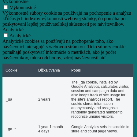
Výkonnostné
Výkonnostné
Výkonnostné súbory cookie sa používajú na pochopenie a analýzu
kľúčových indexov výkonnosti webovej stránky, čo pomáha pri
poskytovaní lepšej používateľskej skúsenosti pre návštevníkov.
Analytické
Analytické
Analytické cookies sa používajú na pochopenie toho, ako
návštevníci interagujú s webovou stránkou. Tieto súbory cookie
pomáhajú poskytovať informácie o metrikách, ako je počet
návštevníkov, miera odchodov, zdroj návštevnosti atď.
Cookie
Dĺžka trvania
Popis
The _ga cookie, installed by
Google Analytics, calculates visitor,
session and campaign data and
also keeps track of site usage for
_ga
2 years
the site's analytics report. The
cookie stores information
anonymously and assigns a
randomly generated number to
recognize unique visitors.
1 year 1 month
Google Analytics sets this cookie to
_ga_*
4 days
store and count page views.