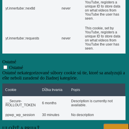
YouTube, registers a
unique ID to store data
yt.innertube::nextId
never
on what videos from
YouTube the user has
seen.
This cookie, set by
YouTube, registers a
unique ID to store data
yt.innertube::requests
never
on what videos from
YouTube the user has
seen.
Ostatné
Ostatné
Ostatné nekategorizované súbory cookie sú tie, ktoré sa analyzujú a
ešte neboli zaradené do žiadnej kategórie.
Cookie
Dĺžka trvania
Popis
__Secure-
Description is currently not
6 months
ROLLOUT_TOKEN
available.
ppwp_wp_session
30 minutes
No description
ULOŽIŤ A PRIJAŤ