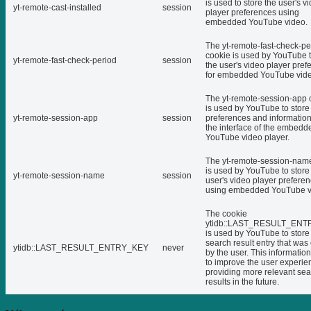
is used to store the user's v
yt-remote-cast-installed
session
player preferences using
embedded YouTube video.
The yt-remote-fast-check-pe
cookie is used by YouTube t
yt-remote-fast-check-period
session
the user's video player pref
for embedded YouTube vide
The yt-remote-session-app 
is used by YouTube to store
yt-remote-session-app
session
preferences and informatio
the interface of the embedd
YouTube video player.
The yt-remote-session-nam
is used by YouTube to store
yt-remote-session-name
session
user's video player prefere
using embedded YouTube v
The cookie
ytidb::LAST_RESULT_EN
is used by YouTube to store 
search result entry that was
ytidb::LAST_RESULT_ENTRY_KEY
never
by the user. This informatio
to improve the user experie
providing more relevant se
results in the future.