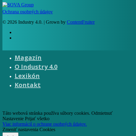
Ochrana osobných údajov
© 2026 Industry 4.0. | Grown by
ContentFruiter
facebook
RSS
Magazín
O Industry 4.0
Lexikón
Čo je Industry 4.0
Kontakt
Princípy
Technológie
Riešenia
facebook
email
Táto webová stránka používa súbory cookies.
Odmietnuť
Nastavenie
Prijať všetko
Viac informácií o ochrane osobných údajov.
Zmeniť nastavenia Cookies