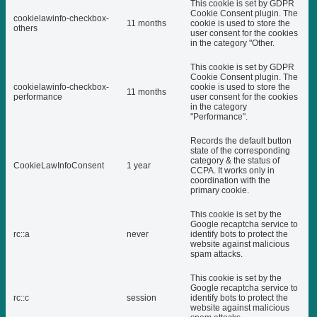
This cookie is set by GDPR
Cookie Consent plugin. The
cookielawinfo-checkbox-
11 months
cookie is used to store the
others
user consent for the cookies
in the category "Other.
This cookie is set by GDPR
Cookie Consent plugin. The
cookielawinfo-checkbox-
cookie is used to store the
11 months
performance
user consent for the cookies
in the category
"Performance".
Records the default button
state of the corresponding
category & the status of
CookieLawInfoConsent
1 year
CCPA. It works only in
coordination with the
primary cookie.
This cookie is set by the
Google recaptcha service to
rc::a
never
identify bots to protect the
website against malicious
spam attacks.
This cookie is set by the
Google recaptcha service to
rc::c
session
identify bots to protect the
website against malicious