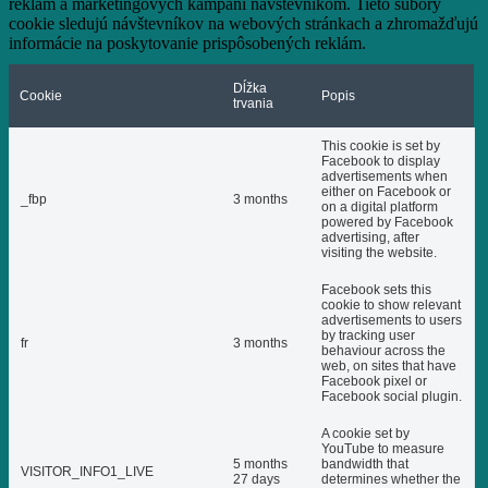
reklám a marketingových kampaní návštevníkom. Tieto súbory
cookie sledujú návštevníkov na webových stránkach a zhromažďujú
informácie na poskytovanie prispôsobených reklám.
Dĺžka
Cookie
Popis
trvania
This cookie is set by
Facebook to display
advertisements when
either on Facebook or
_fbp
3 months
on a digital platform
powered by Facebook
advertising, after
visiting the website.
Facebook sets this
cookie to show relevant
advertisements to users
by tracking user
fr
3 months
behaviour across the
web, on sites that have
Facebook pixel or
Facebook social plugin.
A cookie set by
YouTube to measure
5 months
bandwidth that
VISITOR_INFO1_LIVE
27 days
determines whether the