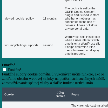
spam attacks.
The cookie is set by the
GDPR Cookie Consent
plugin and is used to store
viewed_cookie_policy
11 months
whether or not user has
consented to the use of
cookies. It does not store
any personal data.
WordPress sets this cookie
when a user interacts with
emojis on a WordPress site.
wpEmojiSettingsSupports
session
It helps determine if the
user's browser can display
emojis properly.
Funkčné
Funkčné
Funkčné súbory cookie pomáhajú vykonávať určité funkcie, ako je
zdieľanie obsahu webovej stránky na platformách sociálnych médií,
zhromažďovanie spätnej väzby a ďalšie funkcie tretích strán.
Dĺžka
Cookie
Popis
trvania
The yt-remote-cast-installed