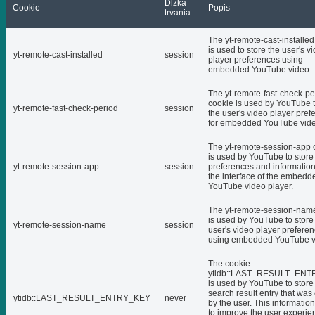
Dĺžka
Cookie
Popis
trvania
The yt-remote-cast-installed
is used to store the user's v
yt-remote-cast-installed
session
player preferences using
embedded YouTube video.
The yt-remote-fast-check-pe
cookie is used by YouTube t
yt-remote-fast-check-period
session
the user's video player pref
for embedded YouTube vide
The yt-remote-session-app 
is used by YouTube to store
yt-remote-session-app
session
preferences and informatio
the interface of the embedd
YouTube video player.
The yt-remote-session-nam
is used by YouTube to store
yt-remote-session-name
session
user's video player prefere
using embedded YouTube v
The cookie
ytidb::LAST_RESULT_EN
is used by YouTube to store 
search result entry that was
ytidb::LAST_RESULT_ENTRY_KEY
never
by the user. This informatio
to improve the user experie