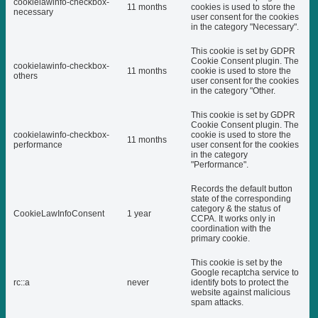
cookielawinfo-checkbox-
11 months
cookies is used to store the
necessary
user consent for the cookies
in the category "Necessary".
This cookie is set by GDPR
Cookie Consent plugin. The
cookielawinfo-checkbox-
11 months
cookie is used to store the
others
user consent for the cookies
in the category "Other.
This cookie is set by GDPR
Cookie Consent plugin. The
cookielawinfo-checkbox-
cookie is used to store the
11 months
performance
user consent for the cookies
in the category
"Performance".
Records the default button
state of the corresponding
category & the status of
CookieLawInfoConsent
1 year
CCPA. It works only in
coordination with the
primary cookie.
This cookie is set by the
Google recaptcha service to
rc::a
never
identify bots to protect the
website against malicious
spam attacks.