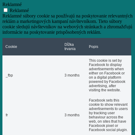
Reklamné
Reklamné
Reklamné súbory cookie sa používajú na poskytovanie relevantných
reklám a marketingových kampaní návštevníkom. Tieto súbory
cookie sledujú návštevníkov na webových stránkach a zhromažďujú
informácie na poskytovanie prispôsobených reklám.
Dĺžka
Cookie
Popis
trvania
This cookie is set by
Facebook to display
advertisements when
either on Facebook or
_fbp
3 months
on a digital platform
powered by Facebook
advertising, after
visiting the website.
Facebook sets this
cookie to show relevant
advertisements to users
by tracking user
fr
3 months
behaviour across the
web, on sites that have
Facebook pixel or
Facebook social plugin.