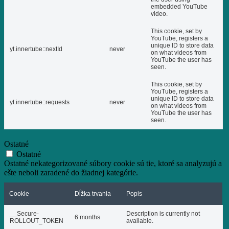
embedded YouTube
video.
This cookie, set by
YouTube, registers a
unique ID to store data
yt.innertube::nextId
never
on what videos from
YouTube the user has
seen.
This cookie, set by
YouTube, registers a
unique ID to store data
yt.innertube::requests
never
on what videos from
YouTube the user has
seen.
Ostatné
Ostatné
Ostatné nekategorizované súbory cookie sú tie, ktoré sa analyzujú a
ešte neboli zaradené do žiadnej kategórie.
Cookie
Dĺžka trvania
Popis
__Secure-
Description is currently not
6 months
ROLLOUT_TOKEN
available.