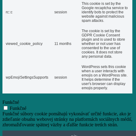
This cookie is set by the
Google recaptcha service to
rc::c
session
identify bots to protect the
website against malicious
spam attacks.
The cookie is set by the
GDPR Cookie Consent
plugin and is used to store
viewed_cookie_policy
11 months
whether or not user has
consented to the use of
cookies. It does not store
any personal data.
WordPress sets this cookie
when a user interacts with
emojis on a WordPress site.
wpEmojiSettingsSupports
session
It helps determine if the
user's browser can display
emojis properly.
Funkčné
Funkčné
Funkčné súbory cookie pomáhajú vykonávať určité funkcie, ako je
zdieľanie obsahu webovej stránky na platformách sociálnych médií,
zhromažďovanie spätnej väzby a ďalšie funkcie tretích strán.