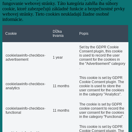
fungovanie webovej stránky. Táto kategória zahŕňa iba súbory
cookie, ktoré zabezpečujú základné funkcie a bezpečnostné prvky
webovej stránky. Tieto cookies neukladajú žiadne osobné
informácie.
Dĺžka
Cookie
Popis
trvania
Set by the GDPR Cookie
Consent plugin, this cookie
cookielawinfo-checkbox-
is used to record the user
1 year
advertisement
consent for the cookies in
the "Advertisement" category
.
This cookie is set by GDPR
Cookie Consent plugin. The
cookielawinfo-checkbox-
11 months
cookie is used to store the
analytics
user consent for the cookies
in the category "Analytics".
The cookie is set by GDPR
cookielawinfo-checkbox-
cookie consent to record the
11 months
functional
user consent for the cookies
in the category "Functional".
This cookie is set by GDPR
Cookie Consent plugin. The