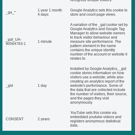
recognize unique visitors.
1 year 1 month
Google Analytics sets this cookie to
_ga_*
4 days
store and count page views.
A variation of the _gat cookie set by
Google Analytics and Google Tag
Manager to allow website owners
to track visitor behaviour and
_gat_UA-
1 minute
measure site performance. The
90564783-1
pattern element in the name
contains the unique identity
number of the account or website it
relates to.
Installed by Google Analytics, _gid
cookie stores information on how
visitors use a website, while also
creating an analytics report of the
_gid
1 day
website's performance. Some of
the data that are collected include
the number of visitors, their source,
and the pages they visit
anonymously.
YouTube sets this cookie via
embedded youtube-videos and
CONSENT
2 years
registers anonymous statistical
data.