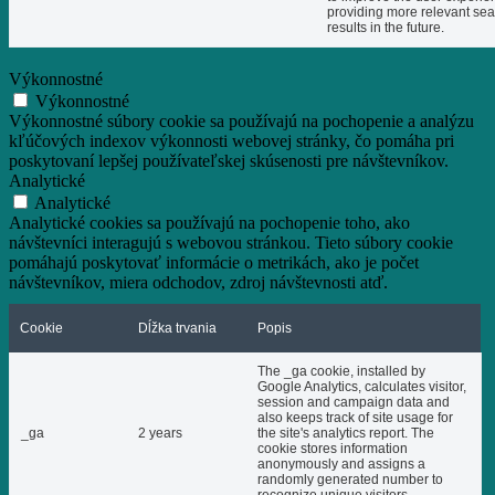
providing more relevant se
results in the future.
Výkonnostné
Výkonnostné
Výkonnostné súbory cookie sa používajú na pochopenie a analýzu
kľúčových indexov výkonnosti webovej stránky, čo pomáha pri
poskytovaní lepšej používateľskej skúsenosti pre návštevníkov.
Analytické
Analytické
Analytické cookies sa používajú na pochopenie toho, ako
návštevníci interagujú s webovou stránkou. Tieto súbory cookie
pomáhajú poskytovať informácie o metrikách, ako je počet
návštevníkov, miera odchodov, zdroj návštevnosti atď.
Cookie
Dĺžka trvania
Popis
The _ga cookie, installed by
Google Analytics, calculates visitor,
session and campaign data and
also keeps track of site usage for
_ga
2 years
the site's analytics report. The
cookie stores information
anonymously and assigns a
randomly generated number to