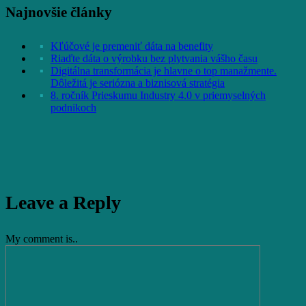
Najnovšie články
Kľúčové je premeniť dáta na benefity
Riaďte dáta o výrobku bez plytvania vášho času
Digitálna transformácia je hlavne o top manažmente.
Dôležitá je seriózna a biznisová stratégia
8. ročník Prieskumu Industry 4.0 v priemyselných
podnikoch
Leave a Reply
My comment is..