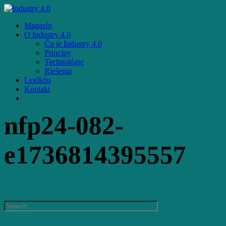
Skip
to
Menu
Magazín
main
O Industry 4.0
content
Čo je Industry 4.0
Princípy
Technológie
Riešenia
Lexikón
Kontakt
facebook
email
nfp24-082-
e1736814395557