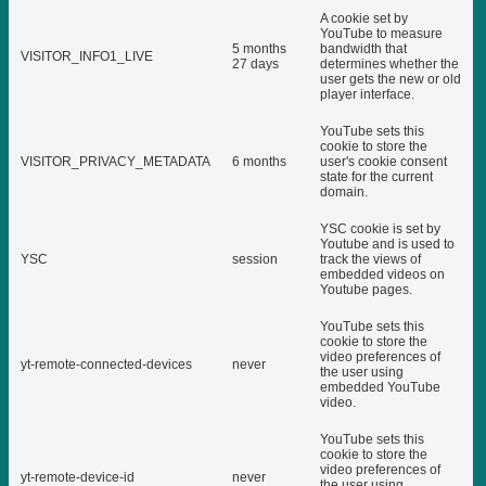
A cookie set by
YouTube to measure
5 months
bandwidth that
VISITOR_INFO1_LIVE
27 days
determines whether the
user gets the new or old
player interface.
YouTube sets this
cookie to store the
VISITOR_PRIVACY_METADATA
6 months
user's cookie consent
state for the current
domain.
YSC cookie is set by
Youtube and is used to
YSC
session
track the views of
embedded videos on
Youtube pages.
YouTube sets this
cookie to store the
video preferences of
yt-remote-connected-devices
never
the user using
embedded YouTube
video.
YouTube sets this
cookie to store the
video preferences of
yt-remote-device-id
never
the user using