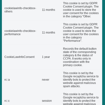
This cookie is set by GDPR
Cookie Consent plugin. The
cookielawinfo-checkbox-
11 months
cookie is used to store the
others
user consent for the cookies
in the category "Other.
This cookie is set by GDPR
Cookie Consent plugin. The
cookielawinfo-checkbox-
cookie is used to store the
11 months
performance
user consent for the cookies
in the category
"Performance".
Records the default button
state of the corresponding
category & the status of
CookieLawInfoConsent
1 year
CCPA. It works only in
coordination with the
primary cookie.
This cookie is set by the
Google recaptcha service to
rc::a
never
identify bots to protect the
website against malicious
spam attacks.
This cookie is set by the
Google recaptcha service to
rc::c
session
identify bots to protect the
website against malicious