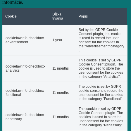
informácie.
Dĺžka
Cookie
Popis
trvania
Set by the GDPR Cookie
Consent plugin, this cookie
cookielawinfo-checkbox-
is used to record the user
1 year
advertisement
consent for the cookies in
the "Advertisement" category
.
This cookie is set by GDPR
Cookie Consent plugin. The
cookielawinfo-checkbox-
11 months
cookie is used to store the
analytics
user consent for the cookies
in the category "Analytics".
The cookie is set by GDPR
cookielawinfo-checkbox-
cookie consent to record the
11 months
functional
user consent for the cookies
in the category "Functional".
This cookie is set by GDPR
Cookie Consent plugin. The
cookielawinfo-checkbox-
11 months
cookies is used to store the
necessary
user consent for the cookies
in the category "Necessary".