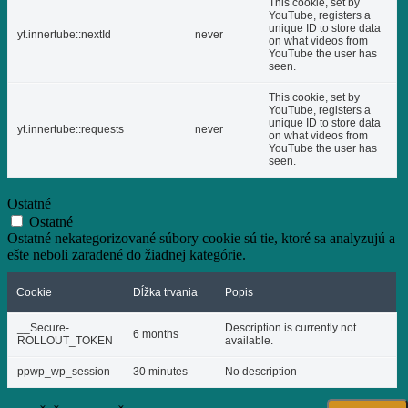
This cookie, set by
YouTube, registers a
unique ID to store data
yt.innertube::nextId
never
on what videos from
YouTube the user has
seen.
This cookie, set by
YouTube, registers a
unique ID to store data
yt.innertube::requests
never
on what videos from
YouTube the user has
seen.
Ostatné
Ostatné
Ostatné nekategorizované súbory cookie sú tie, ktoré sa analyzujú a
ešte neboli zaradené do žiadnej kategórie.
Cookie
Dĺžka trvania
Popis
__Secure-
Description is currently not
6 months
ROLLOUT_TOKEN
available.
ppwp_wp_session
30 minutes
No description