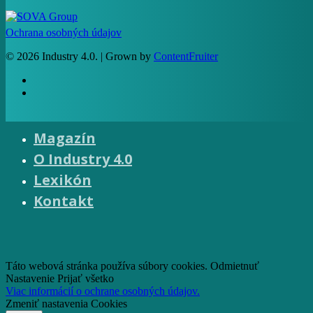
Ochrana osobných údajov
© 2026 Industry 4.0. | Grown by
ContentFruiter
facebook
RSS
Magazín
O Industry 4.0
Lexikón
Čo je Industry 4.0
Kontakt
Princípy
Technológie
Riešenia
facebook
email
Táto webová stránka používa súbory cookies.
Odmietnuť
Nastavenie
Prijať všetko
Viac informácií o ochrane osobných údajov.
Zmeniť nastavenia Cookies