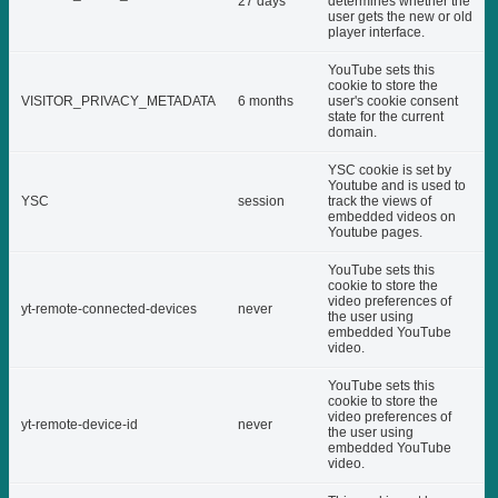
27 days
determines whether the
user gets the new or old
player interface.
YouTube sets this
cookie to store the
VISITOR_PRIVACY_METADATA
6 months
user's cookie consent
state for the current
domain.
YSC cookie is set by
Youtube and is used to
YSC
session
track the views of
embedded videos on
Youtube pages.
YouTube sets this
cookie to store the
video preferences of
yt-remote-connected-devices
never
the user using
embedded YouTube
video.
YouTube sets this
cookie to store the
video preferences of
yt-remote-device-id
never
the user using
embedded YouTube
video.