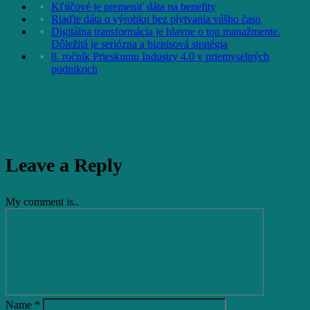
Kľúčové je premeniť dáta na benefity
Riaďte dáta o výrobku bez plytvania vášho času
Digitálna transformácia je hlavne o top manažmente.
Dôležitá je seriózna a biznisová stratégia
8. ročník Prieskumu Industry 4.0 v priemyselných
podnikoch
Leave a Reply
My comment is..
Name
*