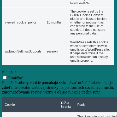
spam attacks.
The cookie is set by the
GDPR Cookie Consent
plugin and is used to store
viewed_cookie_policy
11 months
whether or not user has
consented to the use of
cookies. It does not store
any personal data.
WordPress sets this cookie
when a user interacts with
emojis on a WordPress site.
wpEmojiSettingsSupports
session
It helps determine if the
user's browser can display
emojis properly.
Funkčné
Funkčné
Funkčné súbory cookie pomáhajú vykonávať určité funkcie, ako je
zdieľanie obsahu webovej stránky na platformách sociálnych médií,
zhromažďovanie spätnej väzby a ďalšie funkcie tretích strán.
Dĺžka
Cookie
Popis
trvania
The yt-remote-cast-installed