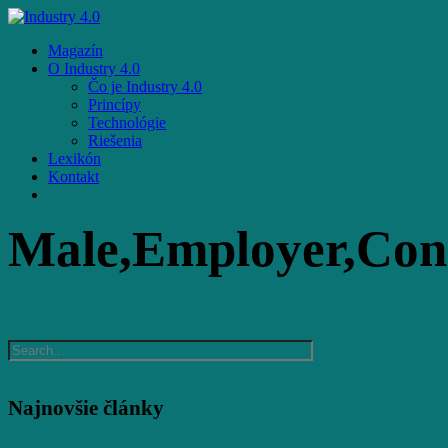
Skip
to
Menu
Magazín
main
O Industry 4.0
content
Čo je Industry 4.0
Princípy
Technológie
Riešenia
Lexikón
Kontakt
facebook
email
Male,Employer,Conn
Najnovšie články