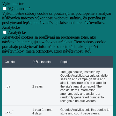
Výkonnostné
Výkonnostné
Výkonnostné súbory cookie sa používajú na pochopenie a analýzu
kľúčových indexov výkonnosti webovej stránky, čo pomáha pri
poskytovaní lepšej používateľskej skúsenosti pre návštevníkov.
Analytické
Analytické
Analytické cookies sa používajú na pochopenie toho, ako
návštevníci interagujú s webovou stránkou. Tieto súbory cookie
pomáhajú poskytovať informácie o metrikách, ako je počet
návštevníkov, miera odchodov, zdroj návštevnosti atď.
Cookie
Dĺžka trvania
Popis
The _ga cookie, installed by
Google Analytics, calculates visitor,
session and campaign data and
also keeps track of site usage for
_ga
2 years
the site's analytics report. The
cookie stores information
anonymously and assigns a
randomly generated number to
recognize unique visitors.
1 year 1 month
Google Analytics sets this cookie to
_ga_*
4 days
store and count page views.