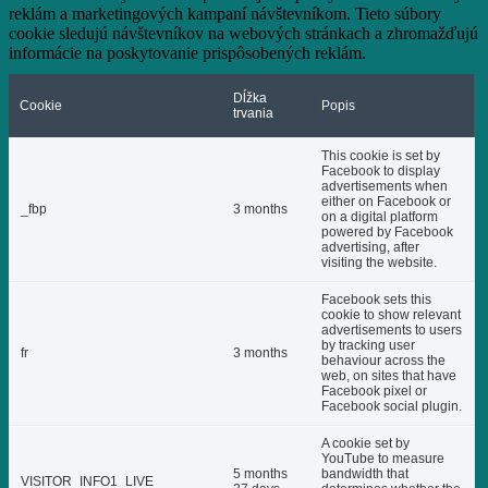
reklám a marketingových kampaní návštevníkom. Tieto súbory
cookie sledujú návštevníkov na webových stránkach a zhromažďujú
informácie na poskytovanie prispôsobených reklám.
Dĺžka
Cookie
Popis
trvania
This cookie is set by
Facebook to display
advertisements when
either on Facebook or
_fbp
3 months
on a digital platform
powered by Facebook
advertising, after
visiting the website.
Facebook sets this
cookie to show relevant
advertisements to users
by tracking user
fr
3 months
behaviour across the
web, on sites that have
Facebook pixel or
Facebook social plugin.
A cookie set by
YouTube to measure
5 months
bandwidth that
VISITOR_INFO1_LIVE