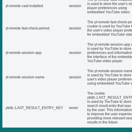
is used to store the user's v
yt-remote-cast-installed
session
player preferences using
embedded YouTube video.
The yt-remote-fast-check-pe
cookie is used by YouTube t
yt-remote-fast-check-period
session
the user's video player pref
for embedded YouTube vide
The yt-remote-session-app 
is used by YouTube to store
yt-remote-session-app
session
preferences and informatio
the interface of the embedd
YouTube video player.
The yt-remote-session-nam
is used by YouTube to store
yt-remote-session-name
session
user's video player prefere
using embedded YouTube v
The cookie
ytidb::LAST_RESULT_EN
is used by YouTube to store 
search result entry that was
ytidb::LAST_RESULT_ENTRY_KEY
never
by the user. This informatio
to improve the user experie
providing more relevant se
results in the future.