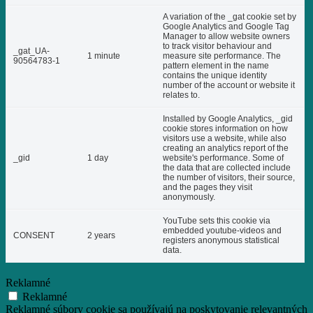
A variation of the _gat cookie set by
Google Analytics and Google Tag
Manager to allow website owners
to track visitor behaviour and
_gat_UA-
1 minute
measure site performance. The
90564783-1
pattern element in the name
contains the unique identity
number of the account or website it
relates to.
Installed by Google Analytics, _gid
cookie stores information on how
visitors use a website, while also
creating an analytics report of the
_gid
1 day
website's performance. Some of
the data that are collected include
the number of visitors, their source,
and the pages they visit
anonymously.
YouTube sets this cookie via
embedded youtube-videos and
CONSENT
2 years
registers anonymous statistical
data.
Reklamné
Reklamné
Reklamné súbory cookie sa používajú na poskytovanie relevantných