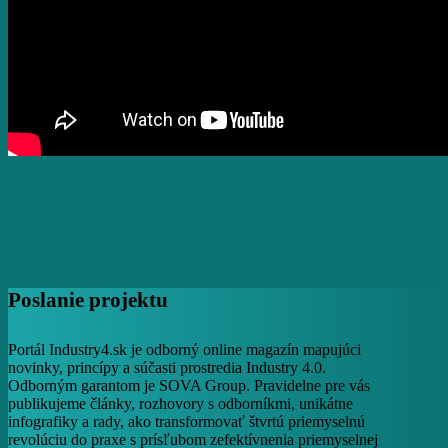
Poslanie projektu
Portál Industry4.sk je odborný online magazín mapujúci
novinky, princípy a súčasti prostredia Industry 4.0.
Odborným garantom je SOVA Group. Pravidelne pre vás
publikujeme články, rozhovory s odborníkmi, unikátne
infografiky a rady, ako transformovať štvrtú priemyselnú
revolúciu do praxe s prísľubom zefektívnenia priemyselnej