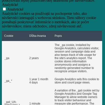
poskytovaní lepšej používateľskej skúsenosti pre návštevníkov.
Analytické
Analytické
Analytické cookies sa používajú na pochopenie toho, ako
návštevníci interagujú s webovou stránkou. Tieto súbory cookie
pomáhajú poskytovať informácie o metrikách, ako je počet
návštevníkov, miera odchodov, zdroj návštevnosti atď.
Cookie
Dĺžka trvania
Popis
The _ga cookie, installed by
Google Analytics, calculates visitor,
session and campaign data and
also keeps track of site usage for
_ga
2 years
the site's analytics report. The
cookie stores information
anonymously and assigns a
randomly generated number to
recognize unique visitors.
1 year 1 month
Google Analytics sets this cookie to
_ga_*
4 days
store and count page views.
A variation of the _gat cookie set by
Google Analytics and Google Tag
Manager to allow website owners
to track visitor behaviour and
_gat_UA-
1 minute
measure site performance. The