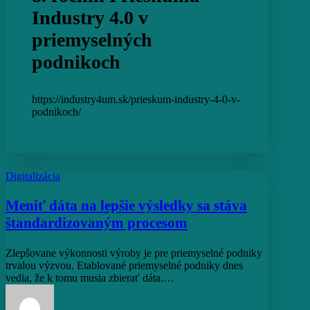
Industry 4.0 v
priemyselných
podnikoch
https://industry4um.sk/prieskum-industry-4-0-v-
podnikoch/
Meniť
Digitalizácia
dáta
na
Meniť dáta na lepšie výsledky sa stáva
lepšie
štandardizovaným procesom
výsledky
sa
stáva
Zlepšovane výkonnosti výroby je pre priemyselné podniky
štandardizovaným
trvalou výzvou. Etablované priemyselné podniky dnes
procesom
vedia, že k tomu musia zbierať dáta.…