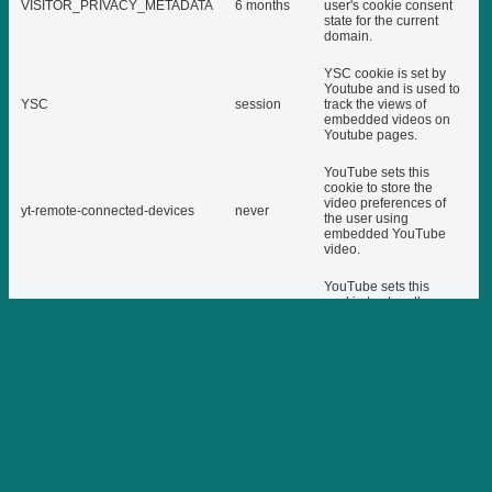
VISITOR_PRIVACY_METADATA
6 months
user's cookie consent
state for the current
domain.
YSC cookie is set by
Youtube and is used to
YSC
session
track the views of
embedded videos on
Youtube pages.
YouTube sets this
cookie to store the
video preferences of
yt-remote-connected-devices
never
the user using
embedded YouTube
video.
YouTube sets this
cookie to store the
video preferences of
yt-remote-device-id
never
the user using
embedded YouTube
video.
This cookie, set by
YouTube, registers a
unique ID to store data
yt.innertube::nextId
never
on what videos from
YouTube the user has
seen.