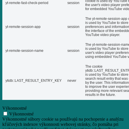
cookie is used by YouTube t
yt-remote-fast-check-period
session
the user's video player pref
for embedded YouTube vide
The yt-remote-session-app 
is used by YouTube to store
yt-remote-session-app
session
preferences and informatio
the interface of the embedd
YouTube video player.
The yt-remote-session-nam
is used by YouTube to store
yt-remote-session-name
session
user's video player prefere
using embedded YouTube v
The cookie
ytidb::LAST_RESULT_EN
is used by YouTube to store 
search result entry that was
ytidb::LAST_RESULT_ENTRY_KEY
never
by the user. This informatio
to improve the user experie
providing more relevant se
results in the future.
Výkonnostné
Výkonnostné
Výkonnostné súbory cookie sa používajú na pochopenie a analýzu
kľúčových indexov výkonnosti webovej stránky, čo pomáha pri