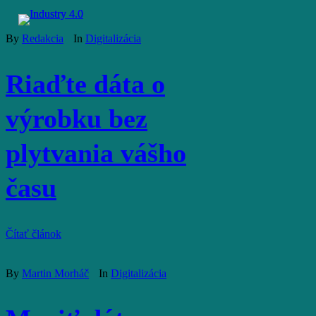
Skip
to
Menu
main
By
Redakcia
In
Digitalizácia
content
Riaďte dáta o
výrobku bez
plytvania vášho
času
Čítať článok
By
Martin Morháč
In
Digitalizácia