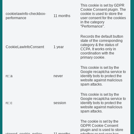
This cookie is set by GDPR
Cookie Consent plugin. The
cookielawinfo-checkbox-
cookie is used to store the
11 months
performance
user consent for the cookies
in the category
"Performance".
Records the default button
state of the corresponding
category & the status of
CookieLawInfoConsent
1 year
CCPA. It works only in
coordination with the
primary cookie.
This cookie is set by the
Google recaptcha service to
rc::a
never
identify bots to protect the
website against malicious
spam attacks.
This cookie is set by the
Google recaptcha service to
rc::c
session
identify bots to protect the
website against malicious
spam attacks.
The cookie is set by the
GDPR Cookie Consent
plugin and is used to store
viewed_cookie_policy
11 months
whether or not user has