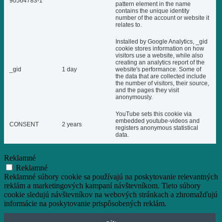
90564783-1
pattern element in the name
contains the unique identity
number of the account or website it
relates to.
Installed by Google Analytics, _gid
cookie stores information on how
visitors use a website, while also
creating an analytics report of the
_gid
1 day
website's performance. Some of
the data that are collected include
the number of visitors, their source,
and the pages they visit
anonymously.
YouTube sets this cookie via
embedded youtube-videos and
CONSENT
2 years
registers anonymous statistical
data.
Reklamné
Reklamné
Reklamné súbory cookie sa používajú na poskytovanie relevantných
reklám a marketingových kampaní návštevníkom. Tieto súbory
cookie sledujú návštevníkov na webových stránkach a zhromažďujú
informácie na poskytovanie prispôsobených reklám.