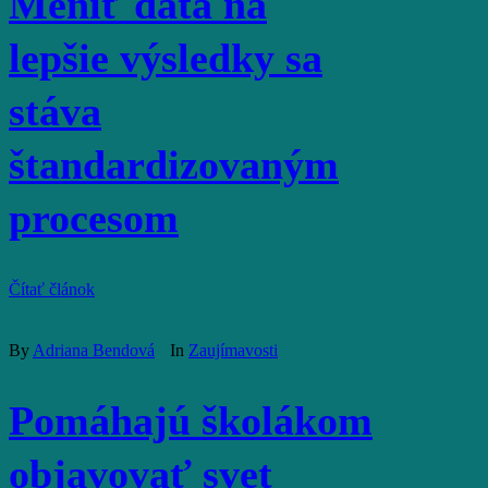
Meniť dáta na
lepšie výsledky sa
stáva
štandardizovaným
procesom
Čítať článok
By
Adriana Bendová
In
Zaujímavosti
Pomáhajú školákom
objavovať svet