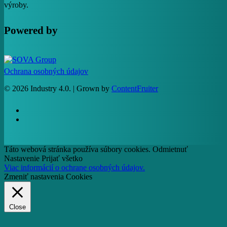
výroby.
Powered by
Ochrana osobných údajov
© 2026 Industry 4.0. | Grown by
ContentFruiter
facebook
RSS
Táto webová stránka používa súbory cookies.
Odmietnuť
Nastavenie
Prijať všetko
Viac informácií o ochrane osobných údajov.
Zmeniť nastavenia Cookies
Close