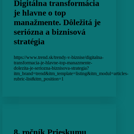
Digitálna transformácia
je hlavne o top
manažmente. Dôležitá je
seriózna a biznisová
stratégia
https://www.trend.sk/trendy-v-biznise/digitalna-
transformacia-je-hlavne-top-manazmente-
dolezita-je-seriozna-biznisova-strategia?
itm_brand=trend&itm_template=listing&itm_modul=articles-
rubric-list&itm_position=1
8. ročník Prieskumu