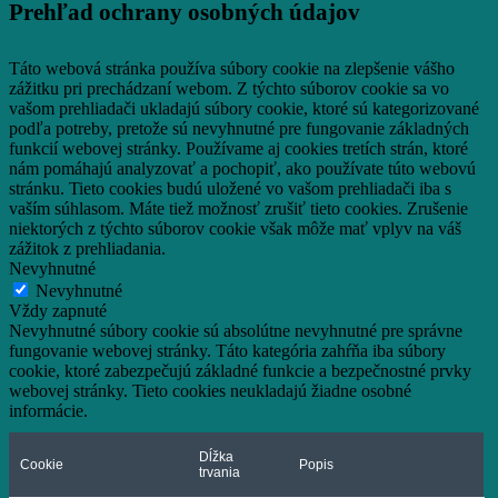
Prehľad ochrany osobných údajov
Táto webová stránka používa súbory cookie na zlepšenie vášho
zážitku pri prechádzaní webom.
Z týchto súborov cookie sa vo
vašom prehliadači ukladajú súbory cookie, ktoré sú kategorizované
podľa potreby, pretože sú nevyhnutné pre fungovanie základných
funkcií webovej stránky.
Používame aj cookies tretích strán, ktoré
nám pomáhajú analyzovať a pochopiť, ako používate túto webovú
stránku.
Tieto cookies budú uložené vo vašom prehliadači iba s
vaším súhlasom.
Máte tiež možnosť zrušiť tieto cookies.
Zrušenie
niektorých z týchto súborov cookie však môže mať vplyv na váš
zážitok z prehliadania.
Nevyhnutné
Nevyhnutné
Vždy zapnuté
Nevyhnutné súbory cookie sú absolútne nevyhnutné pre správne
fungovanie webovej stránky. Táto kategória zahŕňa iba súbory
cookie, ktoré zabezpečujú základné funkcie a bezpečnostné prvky
webovej stránky. Tieto cookies neukladajú žiadne osobné
informácie.
Dĺžka
Cookie
Popis
trvania