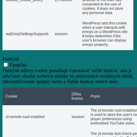
consented to the use of
cookies. It does not store
any personal data.
WordPress sets this cookie
when a user interacts with
emojis on a WordPress site.
wpEmojiSettingsSupports
session
It helps determine if the
user's browser can display
emojis properly.
Funkčné
Funkčné
Funkčné súbory cookie pomáhajú vykonávať určité funkcie, ako je
zdieľanie obsahu webovej stránky na platformách sociálnych médií,
zhromažďovanie spätnej väzby a ďalšie funkcie tretích strán.
Dĺžka
Cookie
Popis
trvania
The yt-remote-cast-installed
is used to store the user's v
yt-remote-cast-installed
session
player preferences using
embedded YouTube video.
The yt-remote-fast-check-pe