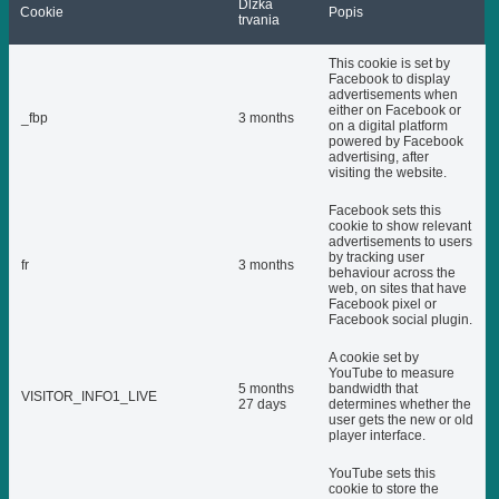
Dĺžka
Cookie
Popis
trvania
This cookie is set by
Facebook to display
advertisements when
either on Facebook or
_fbp
3 months
on a digital platform
powered by Facebook
advertising, after
visiting the website.
Facebook sets this
cookie to show relevant
advertisements to users
by tracking user
fr
3 months
behaviour across the
web, on sites that have
Facebook pixel or
Facebook social plugin.
A cookie set by
YouTube to measure
5 months
bandwidth that
VISITOR_INFO1_LIVE
27 days
determines whether the
user gets the new or old
player interface.
YouTube sets this
cookie to store the