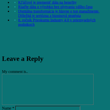
Kľúčové je premeniť dáta na benefity
Riaďte dáta o výrobku bez plytvania vášho času
Digitálna transformácia je hlavne o top manažmente.
Dôležitá je seriózna a biznisová stratégia
8. ročník Prieskumu Industry 4.0 v priemyselných
podnikoch
Leave a Reply
My comment is..
Name
*