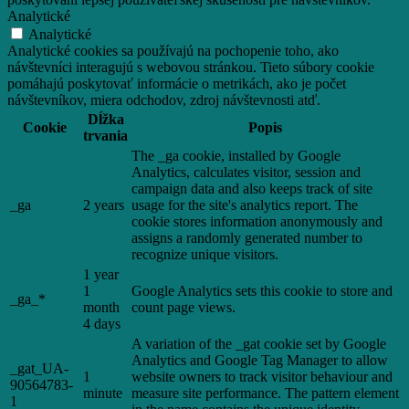
Analytické
Analytické
Analytické cookies sa používajú na pochopenie toho, ako
návštevníci interagujú s webovou stránkou. Tieto súbory cookie
pomáhajú poskytovať informácie o metrikách, ako je počet
návštevníkov, miera odchodov, zdroj návštevnosti atď.
Dĺžka
Cookie
Popis
trvania
The _ga cookie, installed by Google
Analytics, calculates visitor, session and
campaign data and also keeps track of site
_ga
2 years
usage for the site's analytics report. The
cookie stores information anonymously and
assigns a randomly generated number to
recognize unique visitors.
1 year
1
Google Analytics sets this cookie to store and
_ga_*
month
count page views.
4 days
A variation of the _gat cookie set by Google
Analytics and Google Tag Manager to allow
_gat_UA-
1
website owners to track visitor behaviour and
90564783-
minute
measure site performance. The pattern element
1