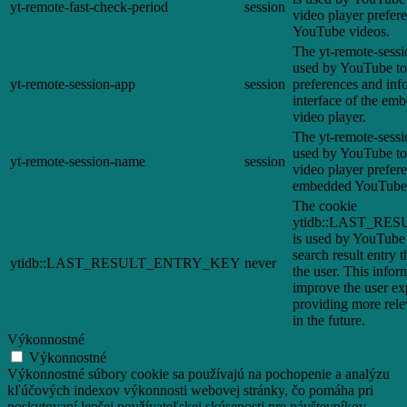
yt-remote-fast-check-period
session
video player prefer
YouTube videos.
The yt-remote-sessi
used by YouTube to 
yt-remote-session-app
session
preferences and inf
interface of the e
video player.
The yt-remote-sessi
used by YouTube to 
yt-remote-session-name
session
video player prefer
embedded YouTube 
The cookie
ytidb::LAST_R
is used by YouTube t
search result entry 
ytidb::LAST_RESULT_ENTRY_KEY
never
the user. This infor
improve the user ex
providing more relev
in the future.
Výkonnostné
Výkonnostné
Výkonnostné súbory cookie sa používajú na pochopenie a analýzu
kľúčových indexov výkonnosti webovej stránky, čo pomáha pri
poskytovaní lepšej používateľskej skúsenosti pre návštevníkov.