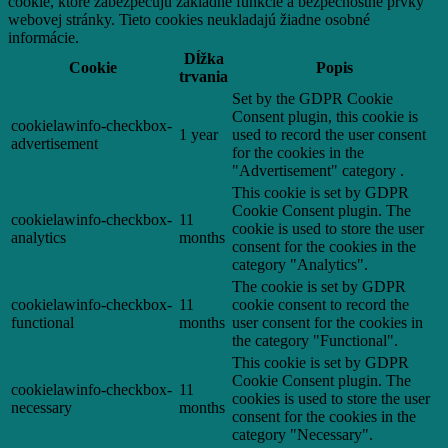
cookie, ktoré zabezpečujú základné funkcie a bezpečnostné prvky
webovej stránky. Tieto cookies neukladajú žiadne osobné
informácie.
Dĺžka
Cookie
Popis
trvania
Set by the GDPR Cookie
Consent plugin, this cookie is
cookielawinfo-checkbox-
1 year
used to record the user consent
advertisement
for the cookies in the
"Advertisement" category .
This cookie is set by GDPR
Cookie Consent plugin. The
cookielawinfo-checkbox-
11
cookie is used to store the user
analytics
months
consent for the cookies in the
category "Analytics".
The cookie is set by GDPR
cookielawinfo-checkbox-
11
cookie consent to record the
functional
months
user consent for the cookies in
the category "Functional".
This cookie is set by GDPR
Cookie Consent plugin. The
cookielawinfo-checkbox-
11
cookies is used to store the user
necessary
months
consent for the cookies in the
category "Necessary".