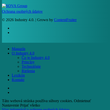
Ochrana osobných údajov
© 2026 Industry 4.0. | Grown by
ContentFruiter
facebook
RSS
Close
Magazín
Menu
O Industry 4.0
Čo je Industry 4.0
Princípy
Technológie
Riešenia
Lexikón
Kontakt
facebook
email
Táto webová stránka používa súbory cookies.
Odmietnuť
Nastavenie
Prijať všetko
Viac informácií o ochrane osobných údajov.