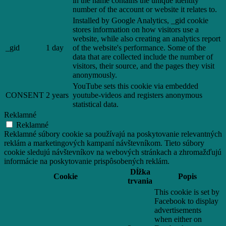
in the name contains the unique identity
number of the account or website it relates to.
Installed by Google Analytics, _gid cookie
stores information on how visitors use a
website, while also creating an analytics report
_gid
1 day
of the website's performance. Some of the
data that are collected include the number of
visitors, their source, and the pages they visit
anonymously.
YouTube sets this cookie via embedded
CONSENT
2 years
youtube-videos and registers anonymous
statistical data.
Reklamné
Reklamné
Reklamné súbory cookie sa používajú na poskytovanie relevantných
reklám a marketingových kampaní návštevníkom. Tieto súbory
cookie sledujú návštevníkov na webových stránkach a zhromažďujú
informácie na poskytovanie prispôsobených reklám.
Dĺžka
Cookie
Popis
trvania
This cookie is set by
Facebook to display
advertisements
when either on