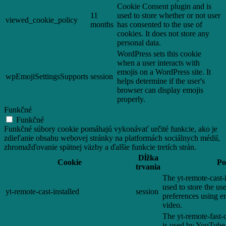
Cookie Consent plugin and is
11
used to store whether or not user
viewed_cookie_policy
months
has consented to the use of
cookies. It does not store any
personal data.
WordPress sets this cookie
when a user interacts with
emojis on a WordPress site. It
wpEmojiSettingsSupports
session
helps determine if the user's
browser can display emojis
properly.
Funkčné
Funkčné
Funkčné súbory cookie pomáhajú vykonávať určité funkcie, ako je
zdieľanie obsahu webovej stránky na platformách sociálnych médií,
zhromažďovanie spätnej väzby a ďalšie funkcie tretích strán.
Dĺžka
Cookie
Po
trvania
The yt-remote-cast-i
used to store the us
yt-remote-cast-installed
session
preferences using
video.
The yt-remote-fast-
is used by YouTube t