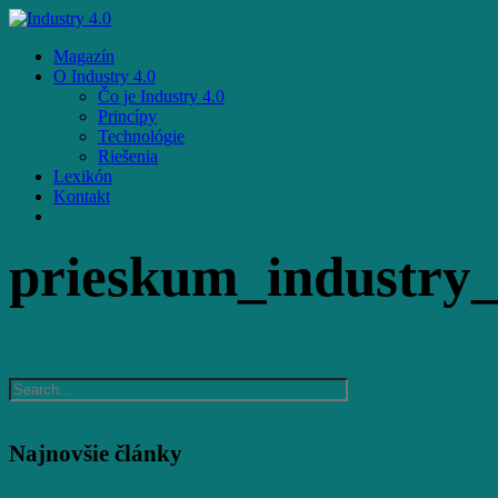
Skip
to
Menu
Magazín
main
O Industry 4.0
content
Čo je Industry 4.0
Princípy
Technológie
Riešenia
Lexikón
Kontakt
facebook
email
prieskum_industry
Najnovšie články